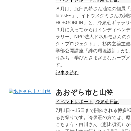
８月は、服部真希さん油絵の個展「森夜のワル
forest〜」、イトウメグミさんの刺繍
HOBGOBLIN」と、冷泉荘ギャ
９月に入ってからはインディペンデ
ラリー、NPO法人ドネルモさんの
ク・プロジェクト」、杉内玄徳主催
学部公開講座「絆の環境設計」がは
りみち・学びとさまざまなムーブメ
す。
記事を読む
あおぞら市と山笠
イベントレポート
,
冷泉荘日記
7月1日〜15日まで開催される博多
るお祭りです。冷泉荘の方では、癒
こちょう・白川さん（恵比須流）が