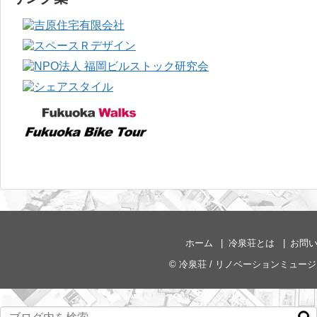
ホーム
冷泉荘とは
お問
©
冷泉荘 / リノベーションミュー