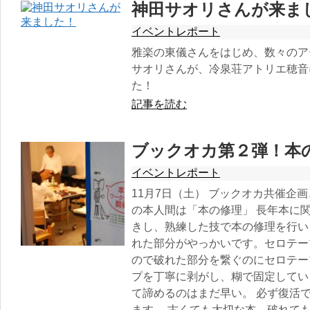
神田サオリさんが来ま
イベントレポート
雅楽の東儀さんをはじめ、数々のア
サオリさんが、冷泉荘アトリエ穂音
た！
記事を読む
ブックオカ第２弾！本
イベントレポート
11月7日（土） ブックオカ共催企
の本人間は「本の修理」 長年本に
きし、熟練した技で本の修理を行い
れた部分がやっかいです。セロテー
ので破れた部分を繋ぐのにセロテー
プを丁寧に剥がし、糊で固定してい
て諦めるのはまだ早い。 必ず復活
ます。 古くても大切な本、破れて