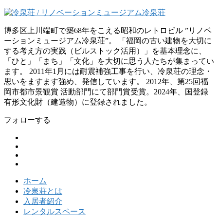
博多区上川端町で築68年をこえる昭和のレトロビル ”リノベ
ーションミュージアム冷泉荘”。 「福岡の古い建物を大切に
する考え方の実践（ビルストック活用）」を基本理念に、
「ひと」「まち」「文化」を大切に思う人たちが集まってい
ます。 2011年1月には耐震補強工事を行い、冷泉荘の理念・
思いをますます強め、発信しています。 2012年、第25回福
岡市都市景観賞 活動部門にて部門賞受賞。2024年、国登録
有形文化財（建造物）に登録されました。
フォローする
ホーム
冷泉荘とは
入居者紹介
レンタルスペース