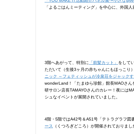
「YOU MAKE IT活動紹介パネル展〜小さなgi
「よるごはんミーティング」を中心に、外国人
3階へあがって、特別に
「前髪カット」
をして
ただいて（生後3ヶ月の赤ちゃんにもほっこり）
ニック ～フェティッシュが冷泉荘をジャック
wonderLand！「たまゆら珍館」館長MA
研サロン店長TAMAYOさんのカレー！夜にはM
シュなイベントが展開されていました。
4階・5階ではA42号＆A51号「テトラグラフ
ース
（くつろぎどころ）が開催されておりまし