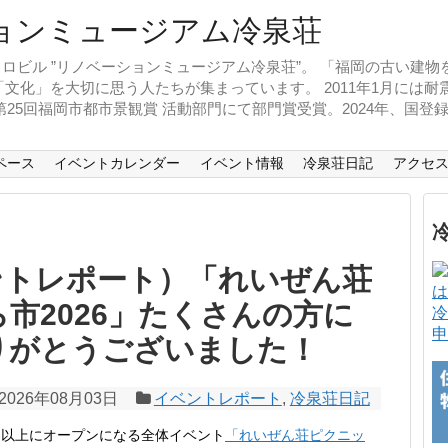
ロビル ”リノベーションミュージアム冷泉荘”。 「福岡の古い建
文化」を大切に思う人たちが集まっています。 2011年1月には
、第25回福岡市都市景観賞 活動部門にて部門賞受賞。2024年、国
ペース
イベントカレンダー
イベント情報
冷泉荘日記
アクセ
ントレポート）「れいぜん荘
市2026」たくさんの方に
冷
申
りがとうございました！
2026年08月03日
イベントレポート
,
冷泉荘日記
も以上にオープンになる全体イベント
「れいぜん荘ピクニッ