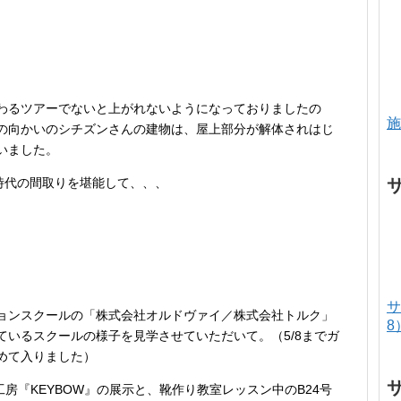
わるツアーでないと上がれないようになっておりましたの
施
の向かいのシチズンさんの建物は、屋上部分が解体されはじ
いました。
居時代の間取りを堪能して、、、
サ
ョンスクールの「株式会社オルドヴァイ／株式会社トルク」
8
いるスクールの様子を見学させていただいて。（5/8までガ
めて入りました）
房『KEYBOW』の展示と、靴作り教室レッスン中のB24号