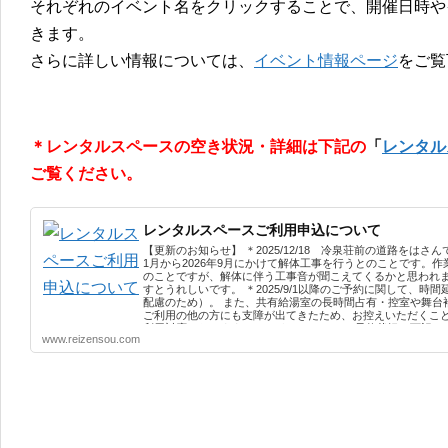
それぞれのイベント名をクリックすることで、開催日時や
きます。
さらに詳しい情報については、
イベント情報ページ
をご覧
＊レンタルスペースの空き状況・詳細は下記の
「
レンタル
ご覧ください。
レンタルスペースご利用申込について
【更新のお知らせ】 ＊2025/12/18 冷泉荘前の道路をは
1月から2026年9月にかけて解体工事を行うとのことです。作業
のことですが、解体に伴う工事音が聞こえてくるかと思われ
すとうれしいです。 ＊2025/9/1以降のご予約に関して、
配慮のため）。 また、共有給湯室の長時間占有・控室や舞台
ご利用の他の方にも支障が出てきたため、お控えいただくこと
利用対応いたします） レンタルスペースの予約状況は下記goo
www.reizensou.com
示されない場合はこちらをご覧ください → 冷泉荘レンタル
ころは緑で表示されています。 一部区画のみ予約が入っている