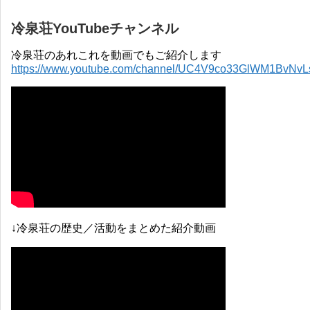
冷泉荘YouTubeチャンネル
冷泉荘のあれこれを動画でもご紹介します
https://www.youtube.com/channel/UC4V9co33GlWM1BvNv
↓冷泉荘の歴史／活動をまとめた紹介動画