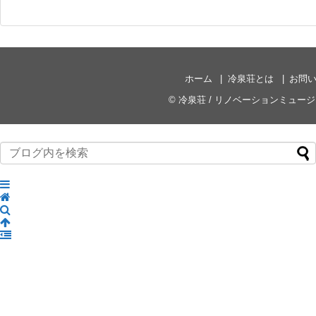
ホーム
冷泉荘とは
お問
©
冷泉荘 / リノベーションミュー