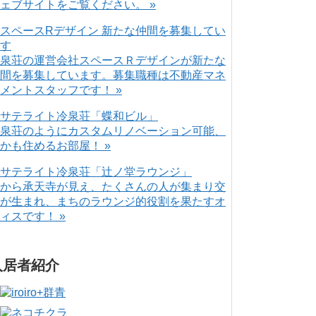
ェブサイトをご覧ください。 »
泉荘の運営会社スペースＲデザインが新たな
間を募集しています。募集職種は不動産マネ
メントスタッフです！ »
泉荘のようにカスタムリノベーション可能、
かも住めるお部屋！ »
から承天寺が見え、たくさんの人が集まり交
が生まれ、まちのラウンジ的役割を果たすオ
ィスです！ »
入居者紹介