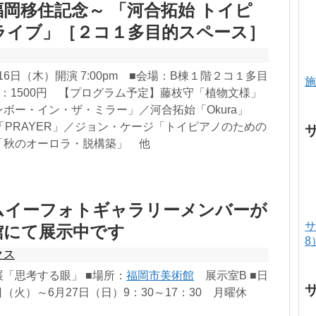
岡移住記念～ 「河合拓始 トイピ
ライブ」［２コ１多目的スペース］
月16日（木）開演 7:00pm ■会場：B棟１階２コ１多目
施
：1500円 【プログラム予定】藤枝守「植物文様」
ボー・イン・ザ・ミラー」／河合拓始「Okura」
ren」「PRAYER」／ジョン・ケージ「トイピアノのための
「秋のオーロラ・脱構築」 他
ムイーフォトギャラリーメンバーが
サ
館にて展示中です
8
クス
「思考する眼」 ■場所：
福岡市美術館
展示室B ■日
2日（火）～6月27日（日）9：30～17：30 月曜休