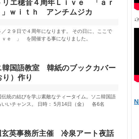
トリエ穂音４周年Ｌｉｖｅ 「ａｒ
ｅ」ｗｉｔｈ アンチムジカ
↓
５／２９日で４周年になります。 その日に、ここで
ｉｖｅ 」 を開催する事になりました。
ニ韓国語教室 韓紙のブックカバー
おり）作り
国伝統の結びを学ぶ素敵なティータイム。ソニ韓国語
N
いいチャンス。 日時： 5月14日（金） 各6名
辺玄英事務所主催 冷泉アート夜話