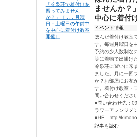
ませんか？
中心に着付
イベント情報
ほんだ着付け教室
す。毎週月曜日を中
予約の少人数制な
等に着物で出掛け
冷泉荘に習いに来
ました。月に一回
か？お部屋にお花が
す。着付け教室・
問い合わせくださ
■問い合わせ先：09
ラワーアレンジメ
■HP：http://kimono
記事を読む