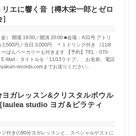
トリエに響く音［樽木栄一郎とゼロ
会］
） 開場 19:00／開演 20:00 ■会場：A31号 アトリ
2,500円／当日 3,000円 ＊１ドリンク付き 《11/8
ーぱんベーカリーも付きます 【予約】TEL：070-
サ） E-Mail：タイトルを「11/13ライブ」、お名前、電話
yakuin-records.comまでお送りください。
0分ヨガレッスン&クリスタルボウル
aulea studio ヨガ＆ピラティ
ージ付きの90分ヨガレッスンと、スペシャルゲストに