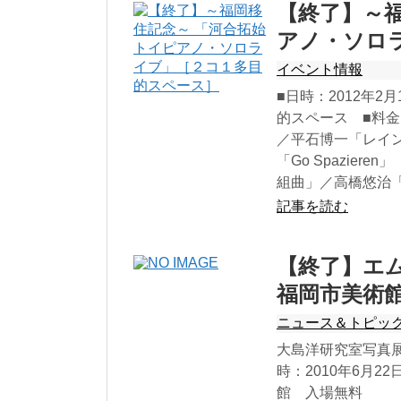
【終了】～福
アノ・ソロ
イベント情報
■日時：2012年2
的スペース ■料金
／平石博一「レイン
「Go Spazie
組曲」／高橋悠治
記事を読む
【終了】エ
福岡市美術
ニュース＆トピッ
大島洋研究室写真展
時：2010年6月2
館 入場無料