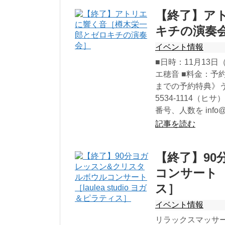
【終了】ア
キチの演奏
イベント情報
■日時：11月13日（金
エ穂音 ■料金：予約 
までの予約特典》う
5534-1114（ヒ
番号、人数を info@
記事を読む
【終了】9
コンサート［l
ス］
イベント情報
リラックスマッサ