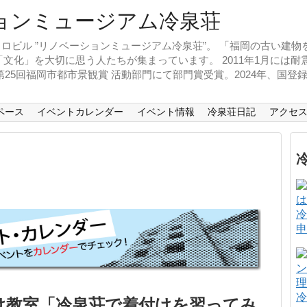
ロビル ”リノベーションミュージアム冷泉荘”。 「福岡の古い建
文化」を大切に思う人たちが集まっています。 2011年1月には
、第25回福岡市都市景観賞 活動部門にて部門賞受賞。2024年、国
ペース
イベントカレンダー
イベント情報
冷泉荘日記
アクセ
冷
申
冷
け教室「冷泉荘で着付けを習ってみ