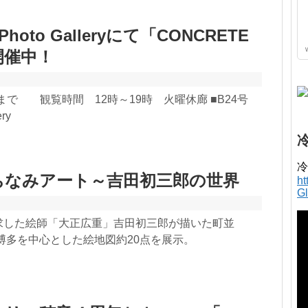
hoto Galleryにて「CONCRETE
開催中！
まで 観覧時間 12時～19時 火曜休廊 ■B24号
ry
冷
ちなみアート～吉田初三郎の世界
h
G
求した絵師「大正広重」吉田初三郎が描いた町並
博多を中心とした絵地図約20点を展示。