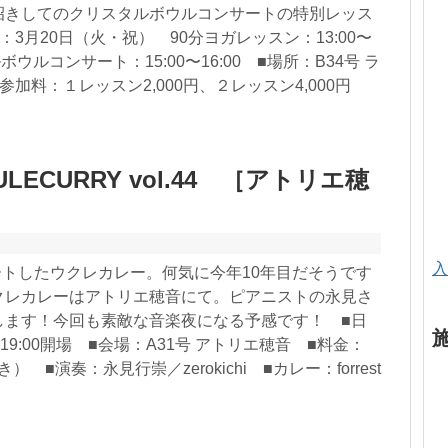
招きしてのクリスタルボウルコンサートの特別レッス
3月20日（火・祝） 90分ヨガレッスン：13:00〜
ルボウルコンサート：15:00〜16:00 ■場所：B34号 ラ
加料：１レッスン2,000円、２レッスン4,000円
LECURRY vol.44 ［アトリエ穂
入
タートしたウクレカレー。何気に今年10年目だそうです
クレカレーはアトリエ穂音にて。ピアニストの永見さ
します！今回も素敵な音楽夜になる予感です！ ■日
19:00開場 ■会場：A31号 アトリエ穂音 ■料金：
） ■演奏：永見行崇／zerokichi ■カレー：forrest