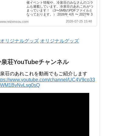
催イベント情報や、冷泉荘のみなさんのコラ
ムも連載しています。冷泉荘のあれこれがつ
まっています！ （3〜5MBのPDFファイルと
なっております。） 2026年 4月 〜 2027年 3
月 2025年 4月 〜 2026年 3月 2024年 4月 〜
2026-07-25 15:48
www.reizensou.com
2025年 3月 2023年 4月 〜 2024年 3月 2022
年 4月 〜 2023年 3月 2021年 4月 〜 2022年
3月 2020年 4月 〜 2021年 3月 2019年 4月 〜
2020年 3月 2018年 4月 〜 2019年 3月 2017
年 4月 〜 2018年 3月 2016年 4月 〜 2017年
オリジナルグッズ
3月 2015年 4月 〜 2016年 3月 2014年 4月 〜
2015年 3月 2013...
冷泉荘YouTubeチャンネル
泉荘のあれこれを動画でもご紹介します
ttps://www.youtube.com/channel/UC4V9co33
lWM1BvNvLsg0sQ