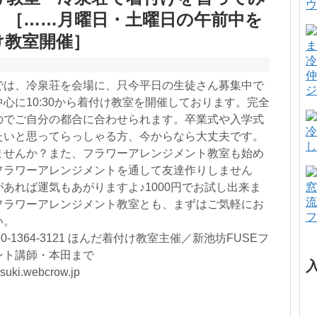
ウ
」［……月曜日・土曜日の午前中を
け教室開催］
冷
仲
では、冷泉荘を会場に、只今平日の生徒さん募集中で
ジ
心に10:30から着付け教室を開催しております。完全
のでご自分の都合に合わせられます。卒業式や入学式
冷
たいと思ってらっしゃる方、今からなら大丈夫です。
し
ませんか？また、フラワーアレンジメント教室も始め
フラワーアレンジメントを通して友達作りしません
窓
あれば運気もあがりますよ♪1000円でお試し出来ま
流
フラワーアレンジメント教室とも、まずはご気軽にお
フ
い。
0-1364-3121 ほんだ着付け教室主催／新池坊FUSEフ
ント講師・本田まで
suki.webcrow.jp