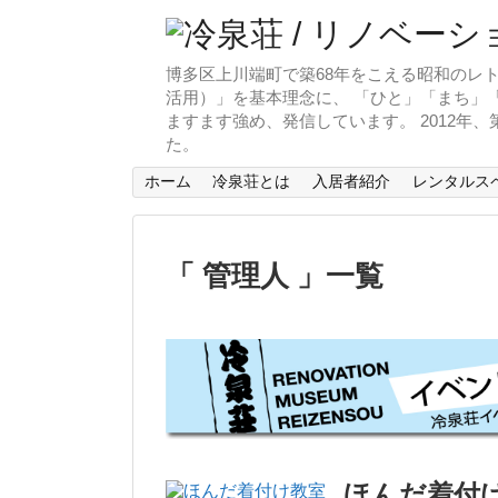
博多区上川端町で築68年をこえる昭和のレト
活用）」を基本理念に、 「ひと」「まち」「
ますます強め、発信しています。 2012年
た。
ホーム
冷泉荘とは
入居者紹介
レンタルス
「 管理人 」一覧
ほんだ着付