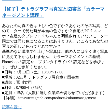
【終了】テトラグラフ写真室と図書室「カラーマ
ネージメント講座」
あなたの写真の色は正しい色ですか？あなたのその写真、ど
のモニターで見た時が本当の色ですか？自宅のPC？スマ
ホ？友達のタブレット？ちゃんと調整されていないモニター
同士では同じ色になることはありません。ところであなたの
写真の正しい色ってどれですか？
基準のない環境で仕上げた写真は、他の人には全く違う写真
に見えてるかもしれません。カラーマネジメントの基礎、
Photoshopの設定や、プリンタドライバの設定などを学びま
す。ぜひご参加ください。
■日時：7月13日（土）13:00〜17:00
■場所：A51号 テトラグラフ写真室と図書室
■講師：冨川丈司
■料金：9,790円（税込）
■定員：15名（人数に達し次第締め切らせていただきます）
【詳細】https://tetragraph.com/products/colourmanagement
記事を読む