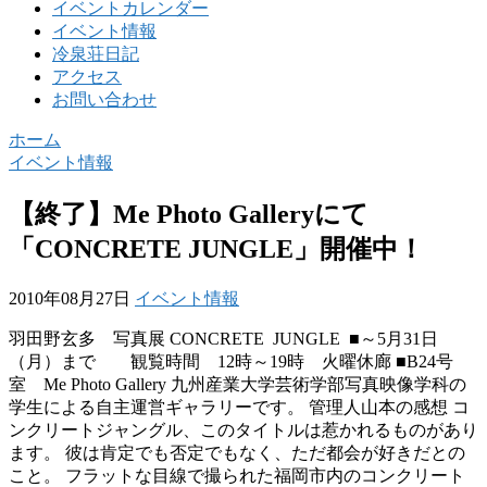
イベントカレンダー
イベント情報
冷泉荘日記
アクセス
お問い合わせ
ホーム
イベント情報
【終了】Me Photo Galleryにて
「CONCRETE JUNGLE」開催中！
2010年08月27日
イベント情報
羽田野玄多 写真展 CONCRETE JUNGLE
■～5月31日
（月）まで 観覧時間 12時～19時 火曜休廊 ■B24号
室 Me Photo Gallery 九州産業大学芸術学部写真映像学科の
学生による自主運営ギャラリーです。 管理人山本の感想 コ
ンクリートジャングル、このタイトルは惹かれるものがあり
ます。 彼は肯定でも否定でもなく、ただ都会が好きだとの
こと。 フラットな目線で撮られた福岡市内のコンクリート