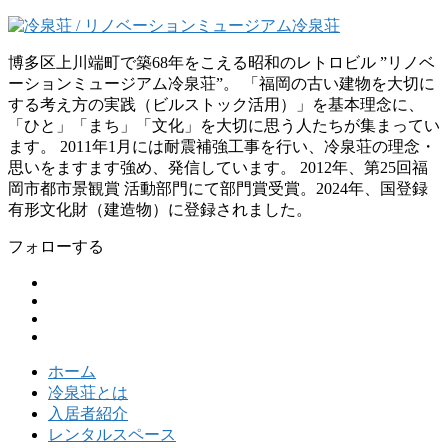
博多区上川端町で築68年をこえる昭和のレトロビル ”リノベ
ーションミュージアム冷泉荘”。 「福岡の古い建物を大切に
する考え方の実践（ビルストック活用）」を基本理念に、
「ひと」「まち」「文化」を大切に思う人たちが集まってい
ます。 2011年1月には耐震補強工事を行い、冷泉荘の理念・
思いをますます強め、発信しています。 2012年、第25回福
岡市都市景観賞 活動部門にて部門賞受賞。2024年、国登録
有形文化財（建造物）に登録されました。
フォローする
ホーム
冷泉荘とは
入居者紹介
レンタルスペース