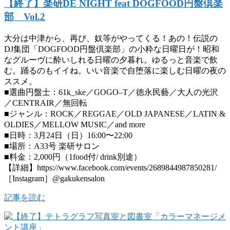
【終了】楽研DE NIGHT feat DOGFOOD円盤倶楽
部 Vol.2
大分は中津から、再び、奴等がやってくる！あの！伝説の
DJ集団「DOGFOOD円盤倶楽部」の小粋な日曜日が！昭和
なグルーヴに酔いしれる日曜の夕暮れ。ゆるっと音楽で飲
む。踊るのもイイね。いい音楽で自堕落に楽しむ日曜の夜の
ススメ。
■選曲円盤士：61k_ske／GOGO–T／徳永民藝／大人の光沢
／CENTRAIR／無回転
■ジャンル：ROCK／REGGAE／OLD JAPANESE／LATIN &
OLDIES／MELLOW MUSIC／and more
■日時：3月24日（日）16:00〜22:00
■場所：A33号 楽研サロン
■料金：2,000円（1food付/ drink別途）
【詳細】https://www.facebook.com/events/2689844987850281/
［Instagram］@gakukensalon
記事を読む