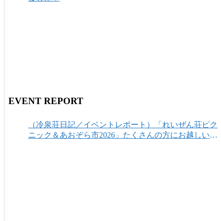
EVENT REPORT
（冷泉荘日記／イベントレポート）「れいぜん荘ピク
ニック＆あおぞら市2026」たくさんの方にお越しいた
だき、ありがとうございました！