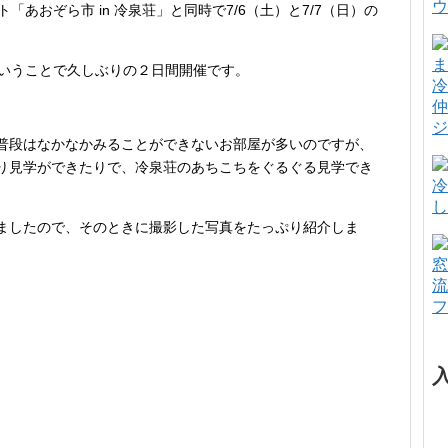
ウ
あおぞら市 in 冷泉荘」と同時で7/6（土）と7/7（日）の
念ということで久しぶりの２日間開催です。
冷
仲
ジ
普段はなかなかみることができないお部屋が多いのですが、
り見学ができたりで、冷泉荘のあちこちをぐるぐる見学でき
冷
し
ましたので、そのときに撮影した写真をたっぷり紹介しま
窓
流
フ