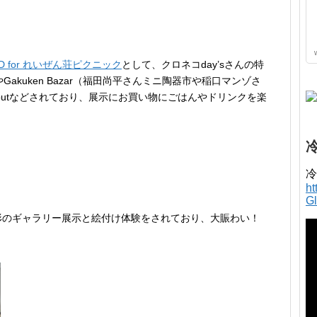
END for れいぜん荘ピクニック
として、クロネコday’sさんの特
〜」やGakuken Bazar（福田尚平さんミニ陶器市や稲口マンゾさ
Take outなどされており、展示にお買い物にごはんやドリンクを楽
冷
h
G
形のギャラリー展示と絵付け体験をされており、大賑わい！