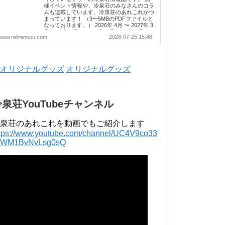
催イベント情報や、冷泉荘のみなさんのコラ
ムも連載しています。冷泉荘のあれこれがつ
まっています！ （3〜5MBのPDFファイルと
なっております。） 2026年 4月 〜 2027年 3
月 2025年 4月 〜 2026年 3月 2024年 4月 〜
2026-07-25 15:48
www.reizensou.com
2025年 3月 2023年 4月 〜 2024年 3月 2022
年 4月 〜 2023年 3月 2021年 4月 〜 2022年
3月 2020年 4月 〜 2021年 3月 2019年 4月 〜
2020年 3月 2018年 4月 〜 2019年 3月 2017
年 4月 〜 2018年 3月 2016年 4月 〜 2017年
オリジナルグッズ
3月 2015年 4月 〜 2016年 3月 2014年 4月 〜
2015年 3月 2013...
冷泉荘YouTubeチャンネル
泉荘のあれこれを動画でもご紹介します
ttps://www.youtube.com/channel/UC4V9co33
lWM1BvNvLsg0sQ