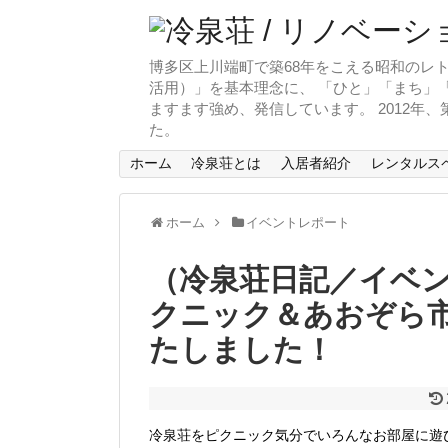
博多区上川端町で築68年をこえる昭和のレト
活用）」を基本理念に、 「ひと」「まち」「
ますます強め、発信しています。 2012年
た。
ホーム
冷泉荘とは
入居者紹介
レンタルス
ホーム
イベントレポート
（冷泉荘日記／イベ
クニック＆あおぞら市
たしました！
冷泉荘をピクニック気分でいろんなお部屋に遊