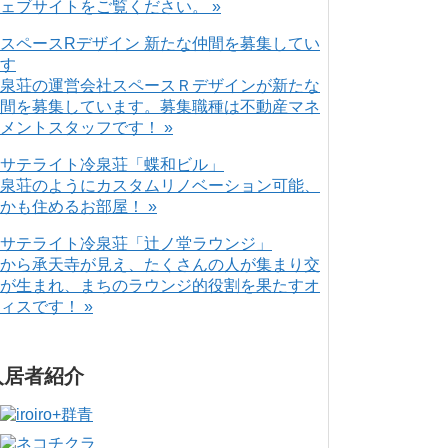
ェブサイトをご覧ください。 »
泉荘の運営会社スペースＲデザインが新たな
間を募集しています。募集職種は不動産マネ
メントスタッフです！ »
泉荘のようにカスタムリノベーション可能、
かも住めるお部屋！ »
から承天寺が見え、たくさんの人が集まり交
が生まれ、まちのラウンジ的役割を果たすオ
ィスです！ »
入居者紹介