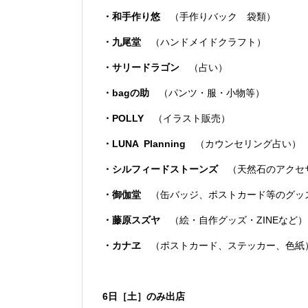
・和手作り悠
（手作りバック 袋類）
・九尾堂
（ハンドメイドクラフト）
・サリードラゴン
（占い）
・bagの助
（パンツ・服・小物等）
・POLLY
（イラスト販売）
・LUNA Planning
（カウンセリング占い）
・シルフィードストーンズ
（天然石のアクセサ
・御伽堂
（缶バッジ、ポストカード等のグッ
・藤原スズヤ
（絵・自作グッズ・ZINEなど）
・カナヱ
（ポストカード、ステッカー、色紙
6日［土］のみ出店