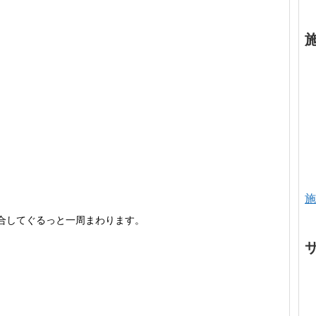
施
合してぐるっと一周まわります。