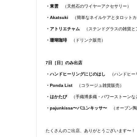
・東雲
（天然石のワイヤーアクセサリー）
・Akatsuki
（簡単なネイルケアとタロットカ
・アトリエチャム
（ステンドグラスの雑貨と
・珊瑚珈琲
（ドリンク販売）
7日［日］のみ出店
・ハンドヒーリングにじのはし
（ハンドヒー
・Ponda List
（コラージュ雑貨販売）
・はかたび
（手織博多織・パワーストーンな
・pajunkissa〜パユンキッサ〜
（オーブン陶
たくさんのご出店、ありがとうございます〜！