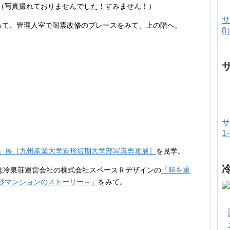
（写真撮れておりませんでした！すみません！）
サ
って、管理人室で耐震改修のブレースをみて、上の階へ。
8
サ
1
」展［九州産業大学造形短期大学部写真専攻展］
を見学。
では冷泉荘運営会社の株式会社スペースＲデザインの
「時を重
砂マンションのストーリー～」
をみて。