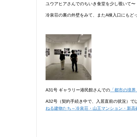
ユウアヒアさんでのちいき食堂を少し覗いて〜
冷泉荘の裏の外壁をみて、またA棟入口にもど
A31号 ギャラリー港民館さんでの
「都市の境界
A32号（契約手続き中で、入居直前の状況）
ねる建物たち～冷泉荘・山王マンション・新高