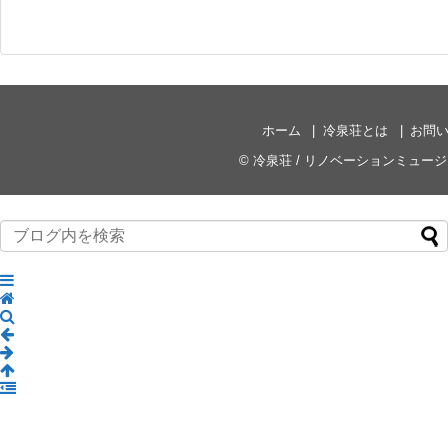
ホーム
冷泉荘とは
お問
©
冷泉荘 / リノベーションミュー