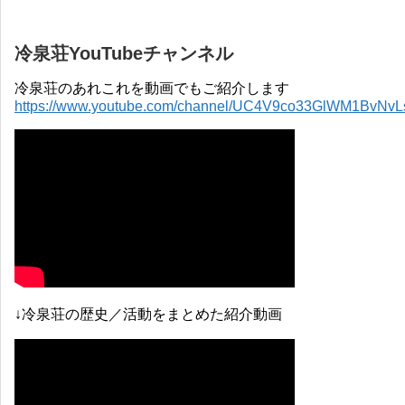
冷泉荘YouTubeチャンネル
冷泉荘のあれこれを動画でもご紹介します
https://www.youtube.com/channel/UC4V9co33GlWM1BvNv
↓冷泉荘の歴史／活動をまとめた紹介動画