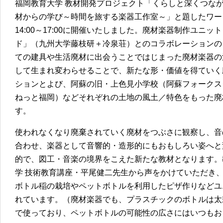
福岡教育大学 教材開発プロジェクト「くらしと深くつな
材からの学び～時間を旅する楽器工作室～」と題したワークシ
14:00～17:00に開催いたしました。廃材楽器制作ユニ
ド」（九州大学藤枝研＋冷泉荘）とのコラボレーションの
ての建具や生活廃材に出会うことではじまった廃材楽器の
して生まれ変わらせることで、新たな形・価値を得ていく
ションとよび、阿蘇の旧・上色見小学校（阿蘇フォークスク
ねっと福岡）などそれぞれの土地の風土／特色をもった廃
す。
使われなくなり廃棄されていく廃材をつぶさに観察し、音
合わせ、楽器として音響的・造形的にもおもしろい姿へと
的で、図工・音楽の境界をこえた新たな教材となります。
学 技術教育講座・平尾健二先生から声をかけていただき
ボトル稲の栽培やペットボトルを利用したピザ作りなどユ
れています。（廃材楽器でも、プラスチックのボトルは太
で使っており、ペットボトルの可能性の広さにはいつもお