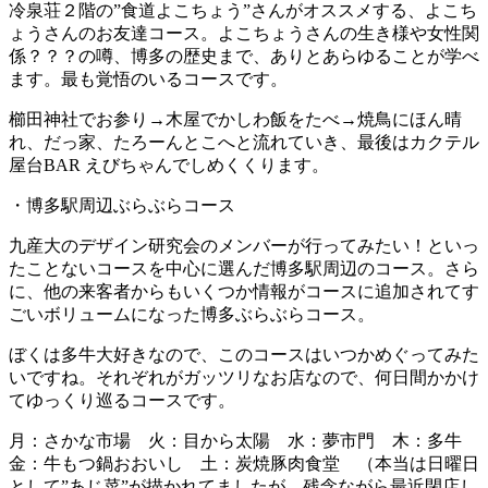
冷泉荘２階の”食道よこちょう”さんがオススメする、よこち
ょうさんのお友達コース。よこちょうさんの生き様や女性関
係？？？の噂、博多の歴史まで、ありとあらゆることが学べ
ます。最も覚悟のいるコースです。
櫛田神社でお参り→木屋でかしわ飯をたべ→焼鳥にほん晴
れ、だっ家、たろーんとこへと流れていき、最後はカクテル
屋台BAR えびちゃんでしめくくります。
・博多駅周辺ぶらぶらコース
九産大のデザイン研究会のメンバーが行ってみたい！といっ
たことないコースを中心に選んだ博多駅周辺のコース。さら
に、他の来客者からもいくつか情報がコースに追加されてす
ごいボリュームになった博多ぶらぶらコース。
ぼくは多牛大好きなので、このコースはいつかめぐってみた
いですね。それぞれがガッツリなお店なので、何日間かかけ
てゆっくり巡るコースです。
月：さかな市場 火：目から太陽 水：夢市門 木：多牛
金：牛もつ鍋おおいし 土：炭焼豚肉食堂 （本当は日曜日
として”あじ菜”が描かれてましたが、残念ながら最近閉店し