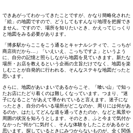
できあがってわかってきたことですが、かなり簡略化された
「絵」の地図ですので、どうしてもすんなり地理を把握でき
ません。ですので、場所を知りたいとき、かえってじっくり
と地図をみる必要があります。
「博多駅からここをこう通るとキャナルシティで、こっちが
商店街だから…」「いえいえ、こっちですよ」というよう
に、自分の記憶と照らしながら地図を見ていきます。新たな
場所・お店を教えるという企画の主旨だけでなく、地図を楽
しむことが自発的に行われる、そんなステキな地図だったと
思います。
さらに、地図があいまいであるからこそ、「喰い山」で知っ
たお店にたどり着くのは難しくなっています。つまり、”迷
子になること”があえて導かれていると言えます。迷子にな
ったとき、自分の今いる場所がどこなのか、周りには何があ
るのか、はたしてどんな道を通ってきたのか、などと風景や
周囲の状況を知ろうとします。そのとき、ふと今まで気付か
なかった”何か”に気付く、そんな体験をしたことがあるかと
思います。探しているときにみつからないものが、全く関係