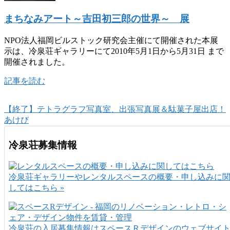
まちなみアート～吉田初三郎の世界～ 展
NPO法人福岡ビルストック研究会主催にて開催された本展
示は、冷泉荘ギャラリーにて2010年5月1日から5月31日 まで
開催されました。
記事を読む
【終了】テトラグラフ写真室、出張写真展＆駄菓子屋出店！
あけび
冷泉荘募集情報
冷泉荘ギャラリーやレンタルスペースの概要・申し込みに
してはこちら »
冷泉荘の入居募集情報はスペースＲデザインのウェブサイ