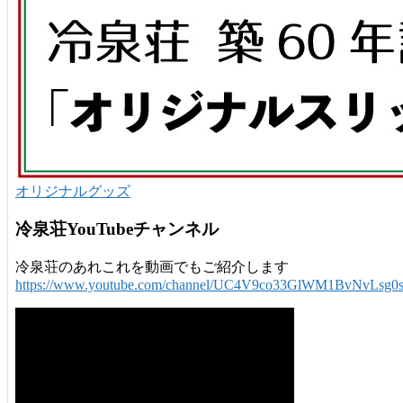
オリジナルグッズ
冷泉荘YouTubeチャンネル
冷泉荘のあれこれを動画でもご紹介します
https://www.youtube.com/channel/UC4V9co33GlWM1BvNvLsg0