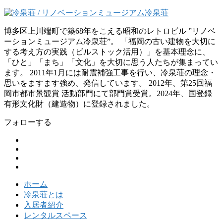
博多区上川端町で築68年をこえる昭和のレトロビル ”リノベ
ーションミュージアム冷泉荘”。 「福岡の古い建物を大切に
する考え方の実践（ビルストック活用）」を基本理念に、
「ひと」「まち」「文化」を大切に思う人たちが集まってい
ます。 2011年1月には耐震補強工事を行い、冷泉荘の理念・
思いをますます強め、発信しています。 2012年、第25回福
岡市都市景観賞 活動部門にて部門賞受賞。2024年、国登録
有形文化財（建造物）に登録されました。
フォローする
ホーム
冷泉荘とは
入居者紹介
レンタルスペース