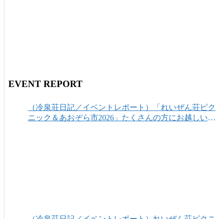
EVENT REPORT
（冷泉荘日記／イベントレポート）「れいぜん荘ピク
ニック＆あおぞら市2026」たくさんの方にお越しいた
だき、ありがとうございました！
（冷泉荘日記／イベントレポート）れいぜん荘ピクニ