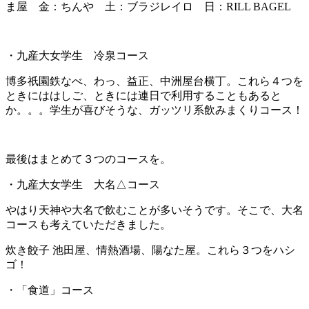
ま屋 金：ちんや 土：ブラジレイロ 日：RILL BAGEL
・九産大女学生 冷泉コース
博多祇園鉄なべ、わっ、益正、中洲屋台横丁。これら４つを
ときにははしご、ときには連日で利用することもあると
か。。。学生が喜びそうな、ガッツリ系飲みまくりコース！
最後はまとめて３つのコースを。
・九産大女学生 大名△コース
やはり天神や大名で飲むことが多いそうです。そこで、大名
コースも考えていただきました。
炊き餃子 池田屋、情熱酒場、陽なた屋。これら３つをハシ
ゴ！
・「食道」コース