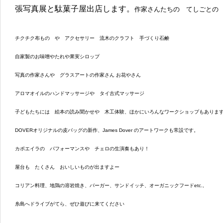
張写真展と駄菓子屋出店します。
作家さんたちの てしごとの
チクチク布もの や アクセサリー 流木のクラフト 手づくり石鹸
自家製のお味噌やたれや果実シロップ
写真の作家さんや グラスアートの作家さん お花やさん
アロマオイルのハンドマッサージや タイ古式マッサージ
子どもたちには 絵本の読み聞かせや 木工体験、ほかにいろんなワークショップもあります
DOVERオリジナルの皮バッグの新作、James Dover のアートワークも常設です。
カポエイラの パフォーマンスや チェロの生演奏もあり！
屋台も たくさん おいしいものが出ますよー
コリアン料理、地鶏の溶岩焼き、バーガー、サンドイッチ、オーガニックフードetc.,
糸島へドライブがてら、ぜひ遊びに来てください