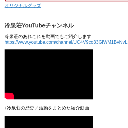
オリジナルグッズ
冷泉荘YouTubeチャンネル
冷泉荘のあれこれを動画でもご紹介します
https://www.youtube.com/channel/UC4V9co33GlWM1BvNv
↓冷泉荘の歴史／活動をまとめた紹介動画