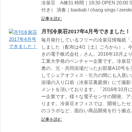
冷泉荘 A棟31 時間｜19:30 OPEN 20:00
付き） 演奏｜baobab / chang sings / zeroki
記事を読む
月刊冷泉荘2017年4月号できました！
毎月発行しているフリーの冷泉荘情報紙「月
しました（配布は4/1［土］ごろから）。今
きの電子株式会社」さん。2016年10月
工業大学発のベンチャー企業です。冷泉荘
奥の、元・共同浴場だったお部屋A10号
してシェアオフィス・引力の間にも入居い
浴場の入り口前（冷泉荘裏庭側）にて撮影
メントを頂いております。「2016年10
ー企業です。様々な電子センサの開発、ア
ります。冷泉荘オフィスでは、開発したセ
のコラボなど、面白い商品開発を行う拠点
記事を読む