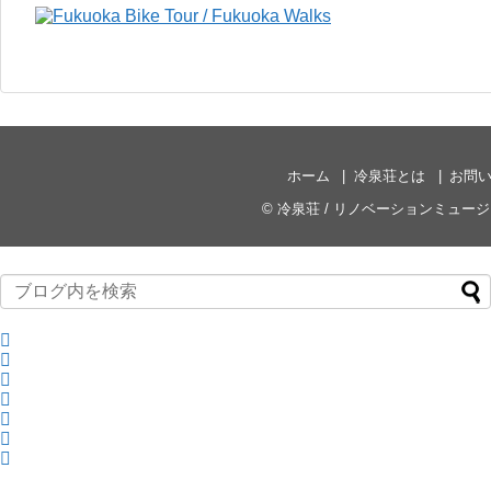
ホーム
冷泉荘とは
お問
©
冷泉荘 / リノベーションミュー