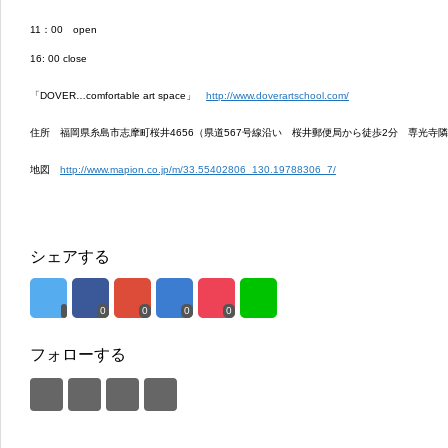
11：00 open
16: 00 close
「DOVER…comfortable art space」
http://www.doverartschool.com/
住所 福岡県糸島市志摩町桜井4656（県道567号線沿い 桜井郵便局から徒歩2分 専光寺
地図
http://www.mapion.co.jp/m/33.55402806_130.19788306_7/
シェアする
0
0
0
0
フォローする