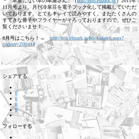
＊「本屋にない本の本屋さん」（
http://hon.ebpark.jp/
）2011年
11月号より、月刊冷泉荘を電子ブック化して掲載していただ
いております。とてもキレイで読みやすく、またたくさんの
すてきな冊子やフライヤーがそろっておりますので、ぜひご
覧くださいませ！
8月号はこちら！→
http://hon.ebpark.jp/booksdateil.aspx?
codestr=Z00444
シェアする
0
0
0
0
フォローする