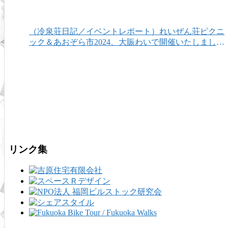
（冷泉荘日記／イベントレポート）れいぜん荘ピクニ
ック＆あおぞら市2024、大賑わいで開催いたしまし
た！
リンク集