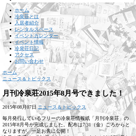
ホーム
冷泉荘とは
入居者紹介
レンタルスペース
イベントカレンダー
イベント情報
冷泉荘日記
アクセス
お問い合わせ
ホーム
ニュース＆トピックス
月刊冷泉荘2015年8月号できました！
2015年08月07日
ニュース＆トピックス
毎月発行しているフリーの冷泉荘情報紙「月刊冷泉荘」の
2015年8月号が完成しました。配布は7/31（金）ごろからと
なりますが、一足お先に公開！