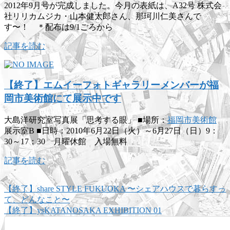
2012年9月号が完成しました。今月の表紙は、A32号 株式会
社リリカムジカ・山本健太郎さん、那珂川仁美さんで
す〜！ ＊配布は9/1ごろから
記事を読む
【終了】エムイーフォトギャラリーメンバーが福
岡市美術館にて展示中です
大島洋研究室写真展「思考する眼」 ■場所：
福岡市美術館
展示室B ■日時：2010年6月22日（火）～6月27日（日）9：
30～17：30 月曜休館 入場無料
記事を読む
【終了】share STYLE FUKUOKA 〜シェアハウスで暮らすっ
て、どんなこと〜
【終了】ysKATANOSAKA EXHIBITION 01