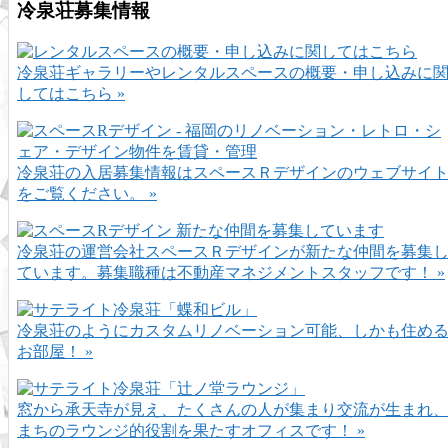
冷泉荘募集情報
冷泉荘ギャラリーやレンタルスペースの概要・申し込みに
してはこちら »
冷泉荘の入居募集情報はスペースＲデザインのウェブサイ
をご覧ください。 »
冷泉荘の運営会社スペースＲデザインが新たな仲間を募集
ています。募集職種は不動産マネジメントスタッフです！ »
冷泉荘のようにカスタムリノベーション可能、しかも住め
お部屋！ »
窓から承天寺が見え、たくさんの人が集まり交流が生まれ
まちのラウンジ的役割を果たすオフィスです！ »