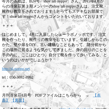
今月の表紙は、B24号「shoe lab noppo」さん。2015年4月か
らの冷泉荘第３期メンバーのshoe lab noppoさんは、注文靴・
靴作り教室をされております！とってもステキなお部屋で
す！shoe lab noppoさんからコメントをいただいております。
＋＋＋
はじめまして、4月に入居したシューラボノッポです。 注文
靴を作ったり、靴作りの教室をしています。引越しからこの
かた、壁や扉をDIY、古い建物なこともあって、随分前から
この場所に居るような気がしてきました。身の回りのことを
手の内に、ここはひとつ、自分で靴を作って歩いてみる、と
いうのはいかがでしょうか？
http://sl-noppo.net
tel：050-3692-8992
＋＋＋
月刊冷泉荘8月号 PDFファイルはこちらから →
【表
面】
【裏面】