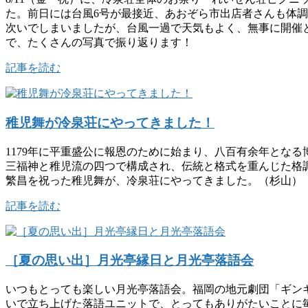
た。前日には台風6号が最接近、あおぞら市出店者さんも体
次いでしまいましたが、台風一過で天気もよく、無事に開催
で、たくさんの写真で振り返ります！
記事を読む
稚児舞が冷泉荘にやってきました！
1179年に平重盛公に報恩のために始まり、八百有余年とな
三福神と稚児流の四つで構成され、伝統と格式を重んじた格
繁昌を祝った稚児舞が、冷泉荘にやってきました。（杉山）
記事を読む
［夏の思い出］月光亭縁日と月光亭落語会
いつもとっても楽しい月光亭落語会。福岡の地元劇団「ギンギ
いで立ち上げた落語ユニットで、とってもありがたいことに