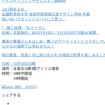
ペインティングアーティスト／踊絵師
山口県生まれ
武蔵野美術大学 造形学部視覚伝達デザイン学科 卒業
幼い頃バグダッドとドバイにて育つ。
[ 躯と紋様 ]をテーマに
絵画／衣装制作／BODYPAINT／LIVEPAINT活動を展開。
雅楽の東儀さんをはじめ、数々のアーティストとコラボして
なかなか福岡では見れません！
秋の夜長、音楽と共に繰り出される独自の世界を楽しみまし
日程：10月18日日曜
場所：冷泉荘A棟3階アトリエ穂音
時間：18時半開場
19時開始
シェアする