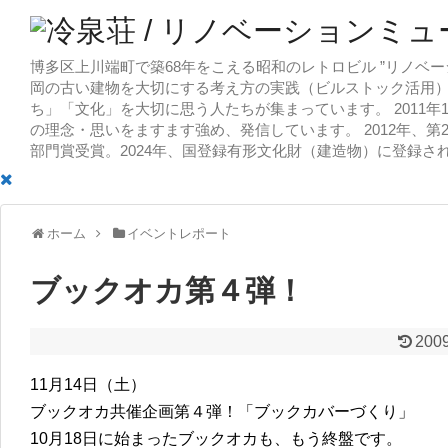
博多区上川端町で築68年をこえる昭和のレトロビル ”リノベー
岡の古い建物を大切にする考え方の実践（ビルストック活用）
ち」「文化」を大切に思う人たちが集まっています。 2011
の理念・思いをますます強め、発信しています。 2012年、第
部門賞受賞。2024年、国登録有形文化財（建造物）に登録さ
ホーム
イベントレポート
ブックオカ第４弾！
200
11月14日（土）
ブックオカ共催企画第４弾！「ブックカバーづくり」
10月18日に始まったブックオカも、もう終盤です。