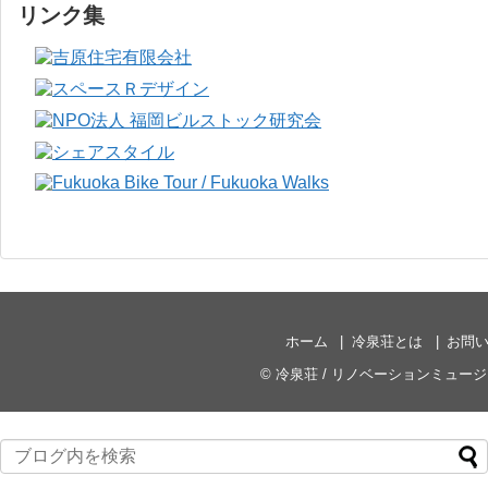
リンク集
ホーム
冷泉荘とは
お問
©
冷泉荘 / リノベーションミュー