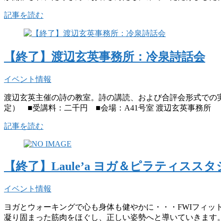
記事を読む
【終了】渡辺玄英事務所：冷泉詩話会
イベント情報
渡辺玄英主催の詩の教室。詩の講読、および合評会形式での実
定） ■受講料：二千円 ■会場：A41号室 渡辺玄英事務所
記事を読む
【終了】Laule’a ヨガ＆ピラティススタ
イベント情報
ヨガとウォーキングで心も身体も健やかに・・・FWIフィット
凝り固まった筋肉をほぐし、正しい姿勢へと導いていきます。脂肪