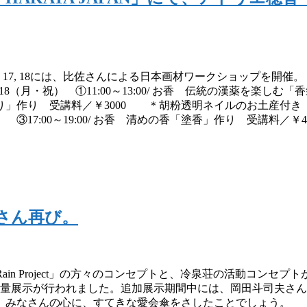
16, 17, 18には、比佐さんによる日本画材ワークショップを開
 18（月・祝） ①11:00～13:00/ お香 伝統の漢薬を楽しむ
く「しおり」作り 受講料／￥3000 ＊胡粉透明ネイルのお土産
7:00～19:00/ お香 清めの香「塗香」作り 受講料／￥
夫さん再び。
ain Project」の方々のコンセプトと、冷泉荘の活動コンセ
傘の増量展示が行われました。追加展示期間中には、岡田斗司夫さ
。みなさんの心に、すてきな愛会傘をさしたことでしょう。 