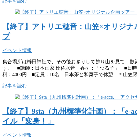
記事を読む
【終了】アトリエ穂音：山笠×オリジナ
プ
イベント情報
集合場所は櫛田神社で、その後お参りして飾り山を見て、散
す。 ■講師：日本画家 比佐水音 香司：「つる子」 ■日時：7
料：4000円 ■定員：10名 日本茶と和菓子で休憩 ＊山
記事を読む
【終了】9sta（九州標準化計画）：「e-
イル「変身！」
イベント情報