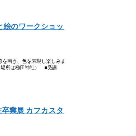
と絵のワークショッ
線を画き、色を表現し楽しみま
集合場所は櫛田神社） ■受講
期生卒業展 カフカスタ