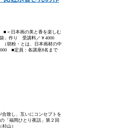
催。 ■＜日本画の美と香を楽しむ
「香袋」作り 受講料／￥4000
付き （胡粉・とは、日本画材の中
4000 ■定員：各講座8名まで
プトが合致し、互いにコンセプトを
んの「福岡ひとり夜話」第２回
（杉山）