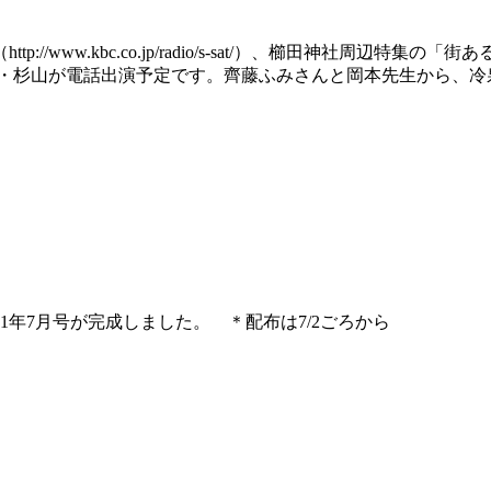
//www.kbc.co.jp/radio/s-sat/）、櫛田神社周辺特集
理人・杉山が電話出演予定です。齊藤ふみさんと岡本先生から、
1年7月号が完成しました。 ＊配布は7/2ごろから