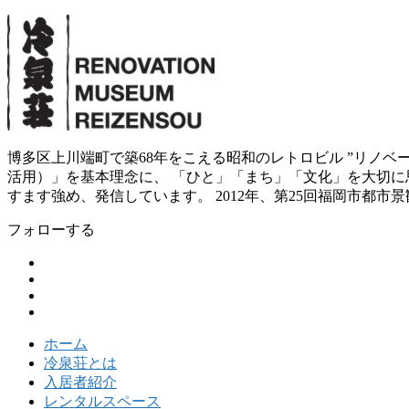
博多区上川端町で築68年をこえる昭和のレトロビル ”リノ
活用）」を基本理念に、 「ひと」「まち」「文化」を大切に思
すます強め、発信しています。 2012年、第25回福岡市都市
フォローする
ホーム
冷泉荘とは
入居者紹介
レンタルスペース