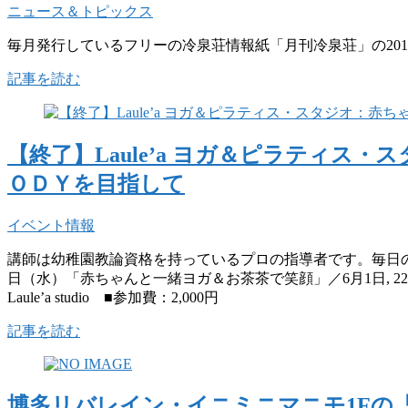
ニュース＆トピックス
毎月発行しているフリーの冷泉荘情報紙「月刊冷泉荘」の201
記事を読む
【終了】Laule’a ヨガ＆ピラティス
ＯＤＹを目指して
イベント情報
講師は幼稚園教論資格を持っているプロの指導者です。毎日の
日（水）「赤ちゃんと一緒ヨガ＆お茶茶で笑顔」／6月1日, 22日
Laule’a studio ■参加費：2,000円
記事を読む
博多リバレイン・イニミニマニモ1Fの「H