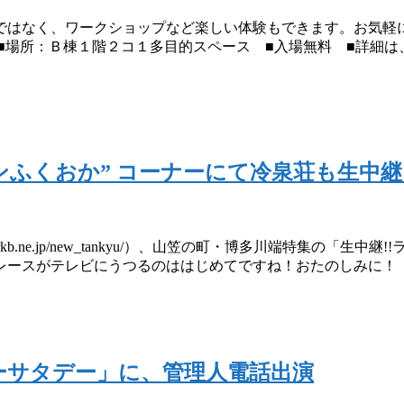
ではなく、ワークショップなど楽しい体験もできます。お気軽
8:00 ■場所：Ｂ棟１階２コ１多目的スペース ■入場無料 ■詳細は、㈱
キンふくおか” コーナーにて冷泉荘も生中
ww.rkb.ne.jp/new_tankyu/）、山笠の町・博多川端特集の「
レースがテレビにうつるのははじめてですね！おたのしみに！
ーサタデー」に、管理人電話出演