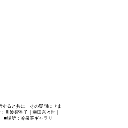
示すると共に、その疑問にせま
者：川波智香子｜幸田奈々世｜
で） ■場所：冷泉荘ギャラリー