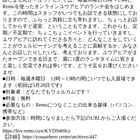
Remoを使ったオンラインユウアヒアのランチ会をはじめま
す。この時間はスタッフがいつでもお話できる状態にしてお
りますので、ふらっと気軽に立ち寄れますし、ちょっとお話
してからすぐ退室、ということもできます。これからも、定
期／不定期で、ちょこちょこイベントを行っていきますし、
ユウアヒアに訪れてくださる方々と、どんなことをしていく
ことがウェルビーイングを考えることに貢献するか、みなさ
んとお話したりしたいな、考えております。ユウアヒアがま
たオープンできる日まで、週に1度のランチタイムに皆さま
と楽しく交流できれば幸いです。どうぞ足をお運びください
ませ。
■日時：毎週木曜日 12時～13時の間にいつでも入退場でき
ます（初回は5月28日です)
■対象者：どなたでもウェルカムです！
■料金：無料
■必要なもの：Remoにつなぐことの出来る媒体（パソコン、
携帯など）
■参加方法：時間になりましたら下記のURLからご入場くだ
さい。
https://live.remo.co/e/KVD9469cz
【詳細】https://youarehere.center/archives/447