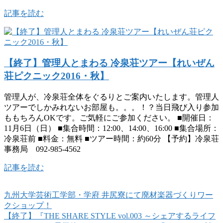
記事を読む
【終了】管理人とまわる 冷泉荘ツアー【れいぜん
荘ピクニック2016・秋】
管理人が、冷泉荘全体をぐるりとご案内いたします。管理人
ツアーでしかみれないお部屋も。。。！？当日飛び入り参加
ももちろんOKです。ご気軽にご参加ください。 ■開催日：
11月6日（日） ■集合時間：12:00、14:00、16:00 ■集合場所：
冷泉荘前 ■料金：無料 ■ツアー時間：約60分 【予約】冷泉荘
事務局 092-985-4562
記事を読む
九州大学芸術工学部・学府 井尻寮にて廃材楽器づくりワー
クショップ！
【終了】『THE SHARE STYLE vol.003 ～シェアするライフ