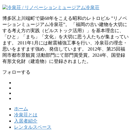
博多区上川端町で築68年をこえる昭和のレトロビル ”リノベ
ーションミュージアム冷泉荘”。 「福岡の古い建物を大切に
する考え方の実践（ビルストック活用）」を基本理念に、
「ひと」「まち」「文化」を大切に思う人たちが集まってい
ます。 2011年1月には耐震補強工事を行い、冷泉荘の理念・
思いをますます強め、発信しています。 2012年、第25回福
岡市都市景観賞 活動部門にて部門賞受賞。2024年、国登録
有形文化財（建造物）に登録されました。
フォローする
ホーム
冷泉荘とは
入居者紹介
レンタルスペース