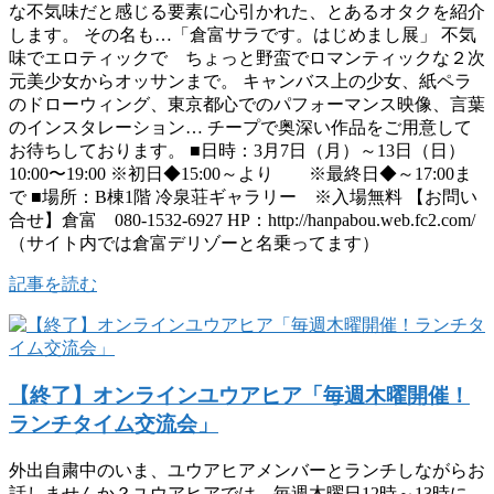
な不気味だと感じる要素に心引かれた、とあるオタクを紹介
します。 その名も…「倉富サラです。はじめまし展」 不気
味でエロティックで ちょっと野蛮でロマンティックな２次
元美少女からオッサンまで。 キャンバス上の少女、紙ペラ
のドローウィング、東京都心でのパフォーマンス映像、言葉
のインスタレーション… チープで奥深い作品をご用意して
お待ちしております。 ■日時：3月7日（月）～13日（日）
10:00〜19:00 ※初日◆15:00～より ※最終日◆～17:00ま
で ■場所：B棟1階 冷泉荘ギャラリー ※入場無料 【お問い
合せ】倉富 080-1532-6927 HP：http://hanpabou.web.fc2.com/
（サイト内では倉富デリゾーと名乗ってます）
記事を読む
【終了】オンラインユウアヒア「毎週木曜開催！
ランチタイム交流会」
外出自粛中のいま、ユウアヒアメンバーとランチしながらお
話しませんか？ユウアヒアでは、毎週木曜日12時～13時に