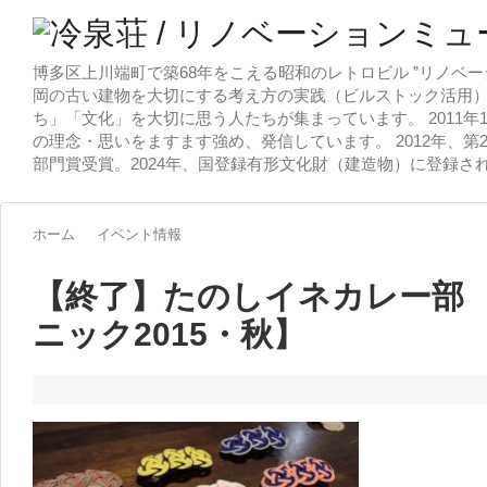
博多区上川端町で築68年をこえる昭和のレトロビル ”リノベー
岡の古い建物を大切にする考え方の実践（ビルストック活用）
ち」「文化」を大切に思う人たちが集まっています。 2011
の理念・思いをますます強め、発信しています。 2012年、第
部門賞受賞。2024年、国登録有形文化財（建造物）に登録さ
ホーム
イベント情報
【終了】たのしイネカレー部 
ニック2015・秋】