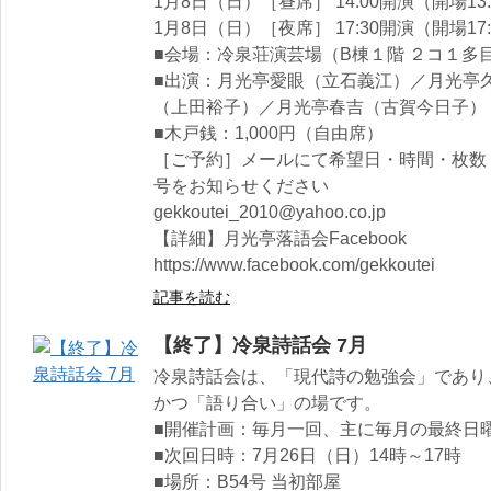
1月8日（日）［昼席］ 14:00開演（開場13:
1月8日（日）［夜席］ 17:30開演（開場17:
■会場：冷泉荘演芸場（B棟１階 ２コ１多
■出演：月光亭愛眼（立石義江）／月光亭
（上田裕子）／月光亭春吉（古賀今日子）
■木戸銭：1,000円（自由席）
［ご予約］メールにて希望日・時間・枚数
号をお知らせください
gekkoutei_2010@yahoo.co.jp
【詳細】月光亭落語会Facebook
https://www.facebook.com/gekkoutei
記事を読む
【終了】冷泉詩話会 7月
冷泉詩話会は、「現代詩の勉強会」であり
かつ「語り合い」の場です。
■開催計画：毎月一回、主に毎月の最終日曜
■次回日時：7月26日（日）14時～17時
■場所：B54号 当初部屋