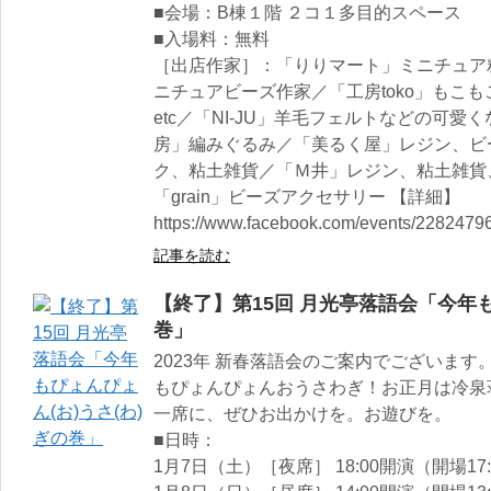
■会場：B棟１階 ２コ１多目的スペース
■入場料：無料
［出店作家］：「りりマート」ミニチュア
ニチュアビーズ作家／「工房toko」もこ
etc／「NI-JU」羊毛フェルトなどの可
房」編みぐるみ／「美るく屋」レジン、ビ
ク、粘土雑貨／「Ｍ井」レジン、粘土雑貨
「grain」ビーズアクセサリー 【詳細】
https://www.facebook.com/events/2282479
記事を読む
【終了】第15回 月光亭落語会「今年も
巻」
2023年 新春落語会のご案内でございま
もぴょんぴょんおうさわぎ！お正月は冷泉
一席に、ぜひお出かけを。お遊びを。
■日時：
1月7日（土）［夜席］ 18:00開演（開場17: