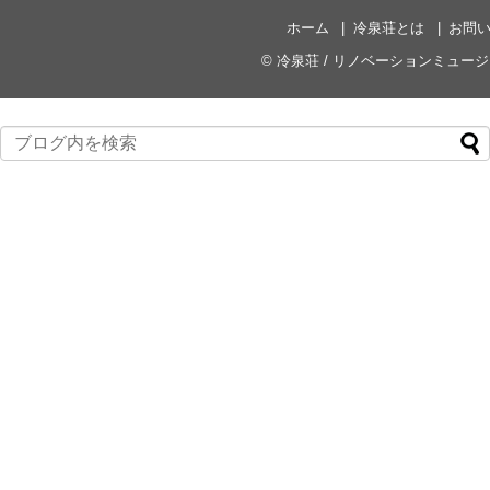
ホーム
冷泉荘とは
お問
©
冷泉荘 / リノベーションミュー