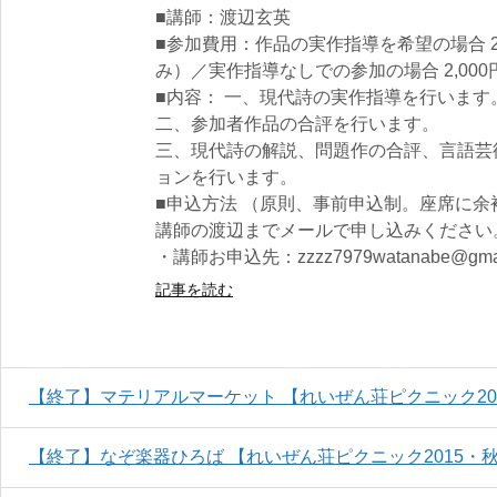
■講師：渡辺玄英
■参加費用：作品の実作指導を希望の場合 2
み）／実作指導なしでの参加の場合 2,000
■内容： 一、現代詩の実作指導を行います
二、参加者作品の合評を行います。
三、現代詩の解説、問題作の合評、言語芸
ョンを行います。
■申込方法 （原則、事前申込制。座席に
講師の渡辺までメールで申し込みください
・講師お申込先：zzzz7979watanabe@gmai
記事を読む
【終了】マテリアルマーケット 【れいぜん荘ピクニック20
【終了】なぞ楽器ひろば 【れいぜん荘ピクニック2015・