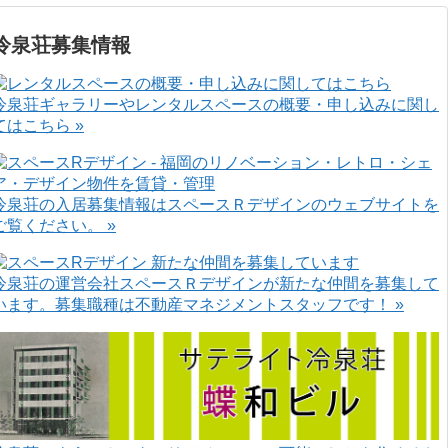
冷泉荘募集情報
冷泉荘ギャラリーやレンタルスペースの概要・申し込みに関し
てはこちら »
冷泉荘の入居募集情報はスペースＲデザインのウェブサイトを
ご覧ください。 »
冷泉荘の運営会社スペースＲデザインが新たな仲間を募集して
います。募集職種は不動産マネジメントスタッフです！ »