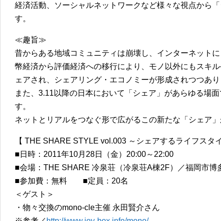
経済活動、ソーシャルネットワークなど様々な視点から「
す。
≪趣旨≫
昔からある地域コミュニティは崩壊し、インターネットに
幣経済から評価経済への移行により、モノ以外にもスキル
ェアされ、シェアリング・エコノミーが形成されつつあり
また、3.11以降の日本において「シェア」があらゆる場
す。
ネットとリアルをつなぐ形で広がるこの新たな「シェア」
【 THE SHARE STYLE vol.003 ～シェアするライフスタ
■日時：2011年10月28日（金）20:00～22:00
■会場：THE SHARE 冷泉荘（冷泉荘A棟2F）／福岡市博多
■参加費：無料 ■定員：20名
＜ゲスト＞
・物々交換のmono-cle主催 永田賢介さん
※参考／
http://www.joy-box.info/mono/