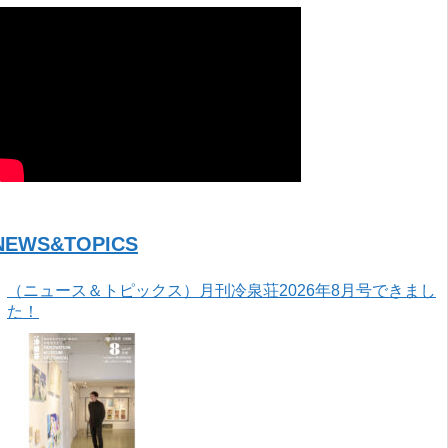
NEWS&TOPICS
（ニュース＆トピックス）月刊冷泉荘2026年8月号できまし
た！