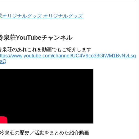
2015年 4月 〜 2016年 3月 2014年 4月 〜 2015年 3月 2013...
オリジナルグッズ
冷泉荘YouTubeチャンネル
冷泉荘のあれこれを動画でもご紹介します
ttps://www.youtube.com/channel/UC4V9co33GlWM1BvNvLsg
0sQ
↓冷泉荘の歴史／活動をまとめた紹介動画