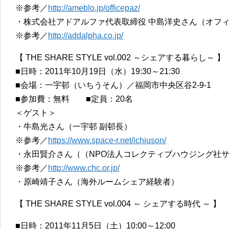
※参考／
http://ameblo.jp/officepaz/
・株式会社アドアルファ代表取締役 中島洋史さん（オフ
※参考／
http://addalpha.co.jp/
【 THE SHARE STYLE vol.002 ～シェアする暮らし～ 】
■日時：2011年10月19日（水）19:30～21:30
■会場：一宇邨（いちうそん）／福岡市中央区谷2-9-1
■参加費：無料 ■定員：20名
＜ゲスト＞
・牛島光さん（一宇邨 副邨長）
※参考／
https://www.space-r.net/ichiuson/
・永田賢介さん（（NPO法人コレクティブハウジング社
※参考／
http://www.chc.or.jp/
・原崎靖子さん（海外ルームシェア経験者）
【 THE SHARE STYLE vol.004 ～ シェアする時代 ～ 】
■日時：2011年11月5日（土）10:00～12:00