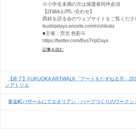
※小学生未満の方は保護者同伴必須
【詳細&お問い合わせ】
西鉄を語る会のウェブサイトをご覧くださ
bustripdays.wixsite.com/nishikata
■主催：空北 色彩斗
https://twitter.com/BusTripDays
記事を読む
【終了】FUKUOKA ARTWALK「アートをたずねる月」201
ンアトリエ
黄金町バザールにてエオリアン・ハープづくりのワークシ