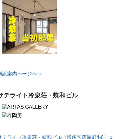
施設案内ページへ »
サテライト冷泉荘・蝶和ビル
サテライト冷泉荘・蝶和ビル（博多区店屋町4-8） »