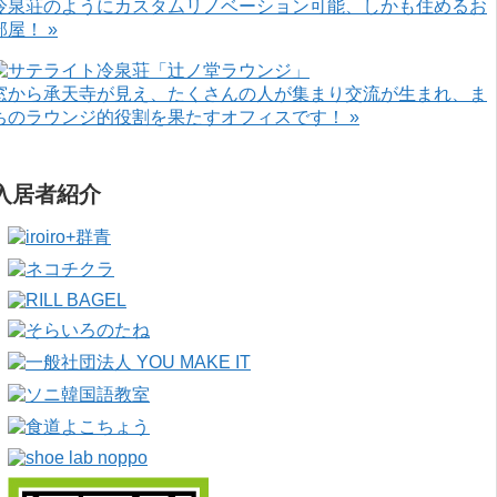
冷泉荘のようにカスタムリノベーション可能、しかも住めるお
部屋！ »
窓から承天寺が見え、たくさんの人が集まり交流が生まれ、ま
ちのラウンジ的役割を果たすオフィスです！ »
入居者紹介