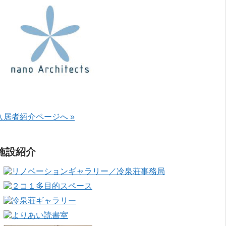
入居者紹介ページへ »
施設紹介