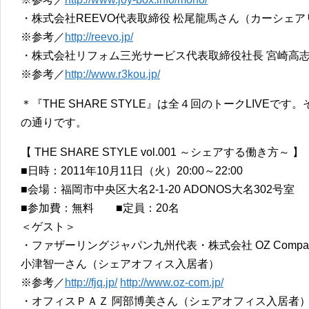
・株式会社REEVO代表取締役 松尾龍馬さん（カーシェア
※参考／
http://reevo.jp/
・株式会社リフォム三光サービス代表取締役社長 宮崎
※参考／
http://www.r3kou.jp/
＊『THE SHARE STYLE』は全４回のトークLIVE
の通りです。
【 THE SHARE STYLE vol.001 ～シェアする働き方～ 】
■日時：2011年10月11日（火）20:00～22:00
■会場：福岡市中央区大名2-1-20 ADONOS大名302号
■参加費：無料 ■定員：20名
＜ゲスト＞
・ファザーリングジャパン九州代表・株式会社 OZ Compa
小津智一さん（シェアオフィス入居者）
※参考／
http://fjq.jp/
http://www.oz-com.jp/
・オフィスＰＡＺ 阿部博美さん（シェアオフィス入居者