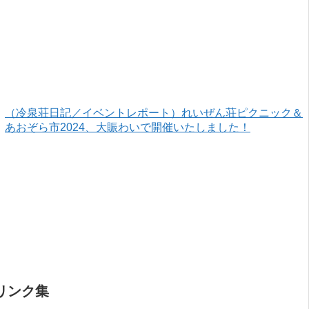
（冷泉荘日記／イベントレポート）れいぜん荘ピクニック＆
あおぞら市2024、大賑わいで開催いたしました！
リンク集