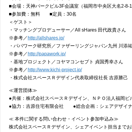
■会場：天神パークビル3F会議室（福岡市中央区大名2-8-1
■参加費：無料 ■定員：30名
＜ゲスト＞
・マッチングプロデューサー／All sHares 田代政貴さん
※参考／
http://allshares.jp/
・パパワーク研究所／ファザーリングジャパン九州 川
※参考／
http://papawork.jp/
・基地プロジェクト／コヤマコンセプト 貞国秀幸さん
※参考／
http://www.kichi-project.jp/
・株式会社スペースＲデザイン代表取締役社長 吉原勝己
≪運営団体≫
●共催：株式会社スペースＲデザイン、ＮＰＯ法人福岡ビ
●協力：吉原住宅有限会社 ●総合企画：シェアデザイナ
≪ 本件に関する問い合わせ・イベント参加申込み≫
株式会社スペースＲデザイン、シェアイベント担当までお