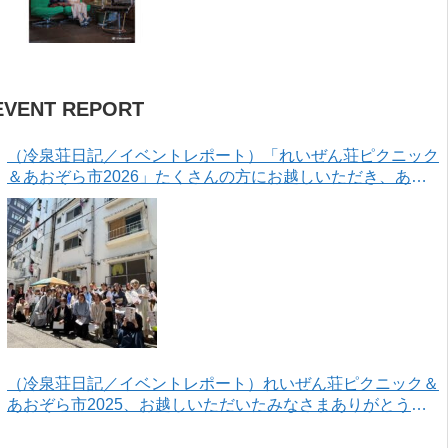
EVENT REPORT
（冷泉荘日記／イベントレポート）「れいぜん荘ピクニック
＆あおぞら市2026」たくさんの方にお越しいただき、あり
がとうございました！
（冷泉荘日記／イベントレポート）れいぜん荘ピクニック＆
あおぞら市2025、お越しいただいたみなさまありがとうご
ざいました！