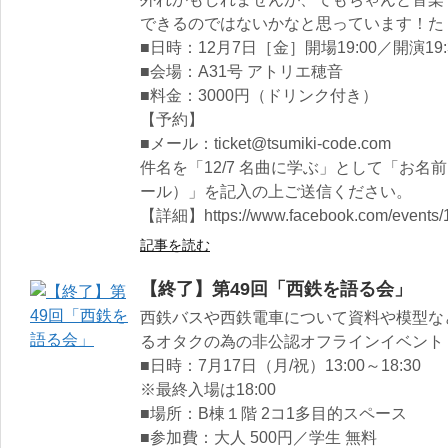
できるのではないかなと思っています！た
■日時：12月7日［金］開場19:00／開演19:
■会場：A31号 アトリエ穂音
■料金：3000円（ドリンク付き）
【予約】
■メール：ticket@tsumiki-code.com
件名を「12/7 名曲に学ぶ」として「お
ール）」を記入の上ご送信ください。
【詳細】https://www.facebook.com/events/
記事を読む
【終了】第49回「西鉄を語る会」
西鉄バスや西鉄電車について資料や模型な
るオタクの為の非公認オフラインイベント
■日時：7月17日（月/祝）13:00～18:30
※最終入場は18:00
■場所：B棟１階 2コ1多目的スペース
■参加費：大人 500円／学生 無料