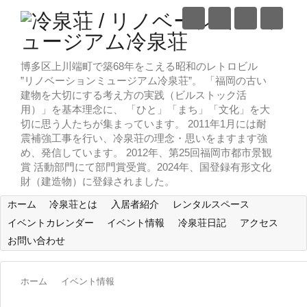
博多区上川端町で築68年をこえる昭和のレトロビル
”リノベーションミュージアム冷泉荘”。 「福岡の古い
建物を大切にする考え方の実践（ビルストック活
用）」を基本理念に、 「ひと」「まち」「文化」を大
切に思う人たちが集まっています。 2011年1月には耐
震補強工事を行い、冷泉荘の理念・思いをますます強
め、発信しています。 2012年、第25回福岡市都市景観
賞 活動部門にて部門賞受賞。2024年、国登録有形文化
財（建造物）に登録されました。
ホーム
冷泉荘とは
入居者紹介
レンタルスペース
イベントカレンダー
イベント情報
冷泉荘日記
アクセス
お問い合わせ
ホーム
イベント情報