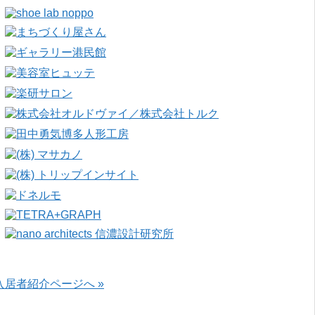
入居者紹介ページへ »