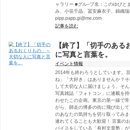
ャラリー ■グル−プ名：このゆびと
み、小笹千晶、冨安麻衣子、錦織瑞
pipp.papp.gi@me.com
記事を読む
【終了】「切手のある
に写真と言葉を。
イベント情報
2014年も終わろうとしています。
ね」「大好き」はありませんか？そ
して大切な人に届けましょう。そん
写真雑誌「フォトコン」に連載を持
わせたこの企画。東京の第一線で常
がら、師走の博多の街に飛び出して
のあなたの気持ちを切り取ってみま
連れてくることも大歓迎！ 言葉の
バイスをしている「有村文章塾」が