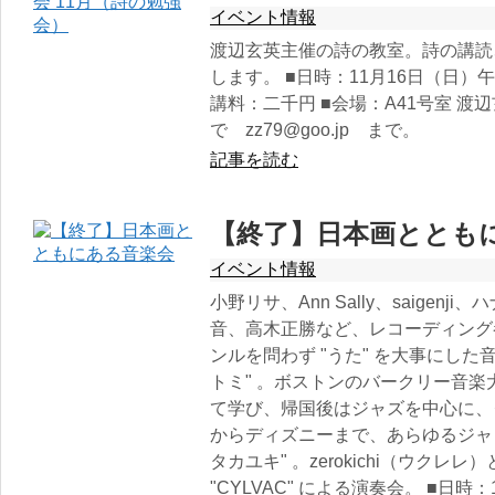
イベント情報
渡辺玄英主催の詩の教室。詩の講読
します。 ■日時：11月16日（日）
講料：二千円 ■会場：A41号室 渡
で zz79@goo.jp まで。
記事を読む
【終了】日本画ととも
イベント情報
小野リサ、Ann Sally、saige
音、高木正勝など、レコーディング
ンルを問わず "うた" を大事にした
トミ" 。ボストンのバークリー音
て学び、帰国後はジャズを中心に、ク
からディズニーまで、あらゆるジャ
タカユキ" 。zerokichi（ウク
"CYLVAC" による演奏会。 ■日時：