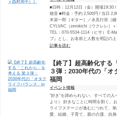
■日時：12月12日（金）開場19:30 /
穂音 ■料金：予約 2,500円 / 当日
木栄一郎［ギター］／永見行崇［鍵
CYLVAC（zerokichi［ウクレ
TEL：070-5534-1114（ヒサ） E
ブ』とし、お名前と人数を明記の上 info@y
記事を読む
【終了】超高齢化する
３弾：2030年代の「
福岡
イベント情報
”好き”を諦められない、すべての
より） 好きなことに時間を割く。
ライフステージが進むにつれて、単
愛、結婚、子育て、親の介護、自身