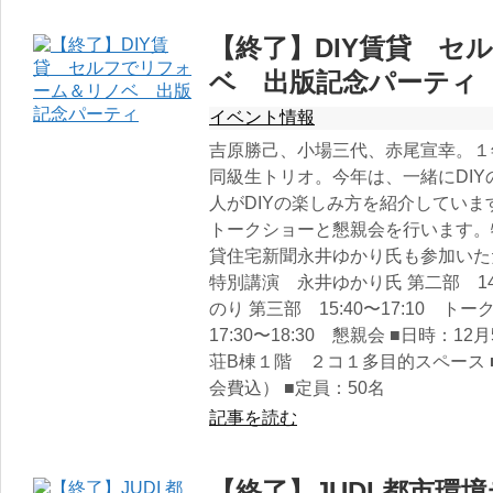
【終了】DIY賃貸 セ
ベ 出版記念パーティ
イベント情報
吉原勝己、小場三代、赤尾宣幸。１
同級生トリオ。今年は、一緒にDI
人がDIYの楽しみ方を紹介してい
トークショーと懇親会を行います。
貸住宅新聞永井ゆかり氏も参加いただき
特別講演 永井ゆかり氏 第二部 14:
のり 第三部 15:40〜17:10 
17:30〜18:30 懇親会 ■日時：12
荘B棟１階 ２コ１多目的スペース ■
会費込） ■定員：50名
記事を読む
【終了】JUDI 都市