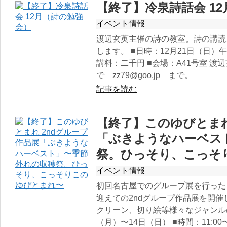
【終了】冷泉詩話会 1
イベント情報
渡辺玄英主催の詩の教室。詩の講読
します。 ■日時：12月21日（日）
講料：二千円 ■会場：A41号室 渡
で zz79@goo.jp まで。
記事を読む
【終了】このゆびとまれ
「ぶきようなハーベス
祭。ひっそり、こっそ
イベント情報
初回名古屋でのグループ展を行った
迎えての2ndグループ作品展を開
クリーン、切り絵等様々なジャンルの
（月）〜14日（日） ■時間：11:00