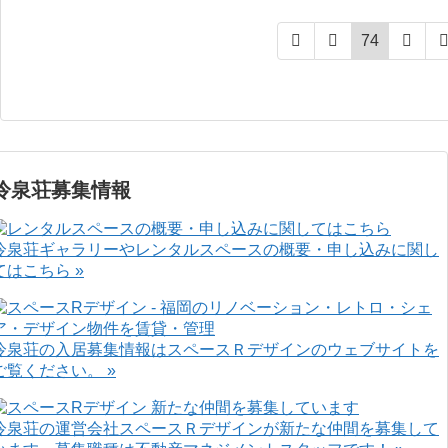
74
冷泉荘募集情報
冷泉荘ギャラリーやレンタルスペースの概要・申し込みに関し
てはこちら »
冷泉荘の入居募集情報はスペースＲデザインのウェブサイトを
ご覧ください。 »
冷泉荘の運営会社スペースＲデザインが新たな仲間を募集して