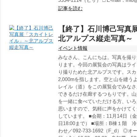
5534-1114（ヒサ） □ E-mail：info@y
記事を読む
【終了】石川博己写真
北アルプス縦走写真～
イベント情報
みなさん、こんにちは。写真を撮り
ります。今回の展覧会の写真はライ
り撮りためた北アルプスです。スカ
2,000mを指します。空と山を縫う
レイル（道）をこの展覧会でみなさ
できるだけ在廊するつもりです。山
を一緒に食べていただける方、いろ
思いますので、気軽に声をかけてく
しています。 ■会期：11月14日（金）
日18:00まで） ■場所：B棟１階
わせ／092-733-1692（F_d） 