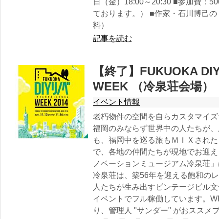
日（金）18:00～20:30 ■参加
ております。） ■作家・石川博己のトレ
料）
記事を読む
【終了】FUKUOKA DIYリ
WEEK （冷泉荘会場）
イベント情報
老朽物件の空間を自らカスタマイズす
福岡のみならず世界中の人たちが、
も、福岡中を巡る旅もＭＩＸされた
で、各地の仲間たちが現地でお迎えし
ノベーションミュージアム冷泉荘」
冷泉荘は、築56年を迎える飽和の
人たちが生み出すビンテージビル文
イベントでフル稼働しています。WEE
り、管理人 "サンダー" がおススメ