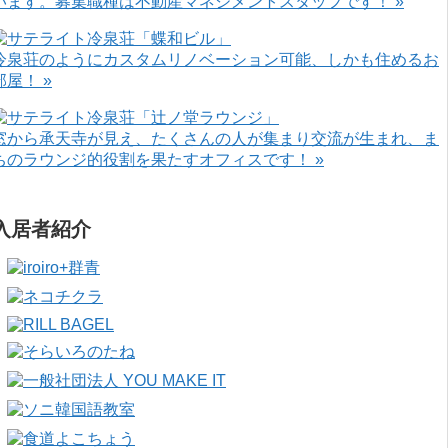
います。募集職種は不動産マネジメントスタッフです！ »
冷泉荘のようにカスタムリノベーション可能、しかも住めるお
部屋！ »
窓から承天寺が見え、たくさんの人が集まり交流が生まれ、ま
ちのラウンジ的役割を果たすオフィスです！ »
入居者紹介