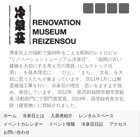
博多区上川端町で築68年をこえる昭和のレトロビル
”リノベーションミュージアム冷泉荘”。 「福岡の古い
建物を大切にする考え方の実践（ビルストック活
用）」を基本理念に、 「ひと」「まち」「文化」を大
切に思う人たちが集まっています。 2011年1月には耐
震補強工事を行い、冷泉荘の理念・思いをますます強
め、発信しています。 2012年、第25回福岡市都市景観
賞 活動部門にて部門賞受賞。2024年、国登録有形文化
財（建造物）に登録されました。
ホーム
冷泉荘とは
入居者紹介
レンタルスペース
イベントカレンダー
イベント情報
冷泉荘日記
アクセス
お問い合わせ