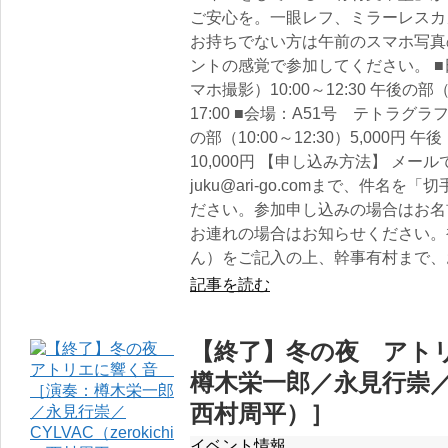
ご安心を。一眼レフ、ミラーレスカ
お持ちでない方は午前のスマホ写真
ントの感覚で参加してください。 ■
マホ撮影）10:00～12:30 午後の
17:00 ■会場：A51号 テトラ
の部（10:00～12:30）5,000
10,000円 【申し込み方法】 メ
juku@ari-go.comまで、件
ださい。参加申し込みの場合はお名
お連れの場合はお知らせください。
ん）をご記入の上、幹事有村まで、
記事を読む
【終了】冬の夜 アト
樽木栄一郎／永見行崇／CYL
西村周平）］
イベント情報