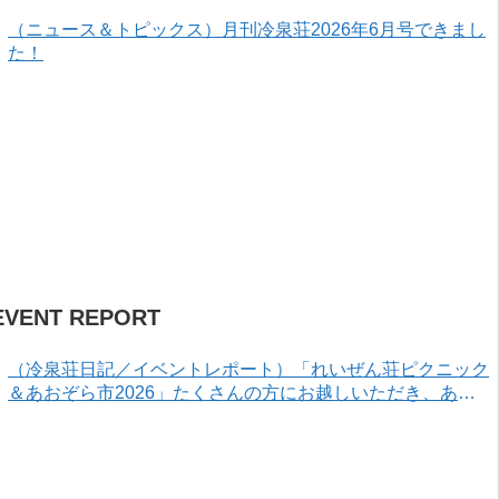
（ニュース＆トピックス）月刊冷泉荘2026年6月号できまし
た！
EVENT REPORT
（冷泉荘日記／イベントレポート）「れいぜん荘ピクニック
＆あおぞら市2026」たくさんの方にお越しいただき、あり
がとうございました！