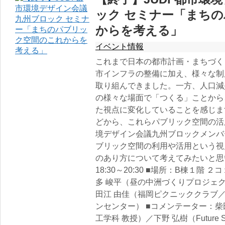
ック セミナー「まち
からを考える」
イベント情報
これまで日本の都市計画・まちづく
市インフラの整備に加え、様々な制
取り組んできました。一方、人口減
の様々な場面で「つくる」ことから
た視点に変化していることを感じま
どから、これらパブリック空間の活
境デザイン会議九州ブロックメンバ
ブリック空間の利用や活用という視
のあり方について考えてみたいと思い
18:30～20:30 ■場所：B棟１階
多 峻平（昼の中洲づくりプロジェ
田江 由佳（福岡ピクニッククラブ
ンセンター） ■コメンテーター：柴
工学科 教授）／下野 弘樹（Future 