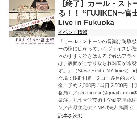
【終了】カール・スト
る！！ “FUJIKEN〜富士軒”
Live in Fukuoka
イベント情報
『カール・ストーンの音楽は陶酔感
ーの様に広がっていくヴォイスは微
器のすすり泣きはまるで蚊のアラベ
は、表面がこすり取られ雑音が炸裂
す。』（Steve Smith, NY tim
会場：B棟１階 ２コ１多目的スペー
金：予約 2,000円 / 当日 2,500円 【
務局）／geikomusic@gmail.
泉荘／九州大学芸術工学研究院藤枝
ン／吉原住宅㈲／NPO法人 福岡ビ
記事を読む