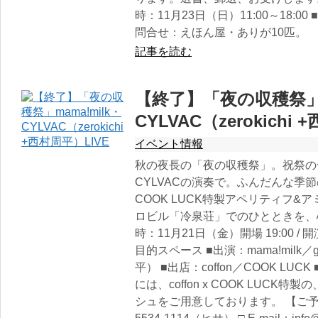
時：11月23日（日）11:00～18:0
問合せ：えほん屋・ありが10匹。 090
記事を読む
【終了】「夜の収穫祭」ma
CYLVAC（zerokichi
イベント情報
秋の夜長の「夜の収穫祭」。祝祭の一夜
CYLVACの演奏で。ふんだんな季節の
COOK LUCK特製アペリティフ
ロビル「冷泉荘」でのひとときを、
時：11月21日（金）開場 19:00 / 
目的スペース ■出演：mama!milk／gues
平） ■出店：coffon／COOK LUC
には、coffon x COOK LUCK
シュをご用意しております。 【ご予約