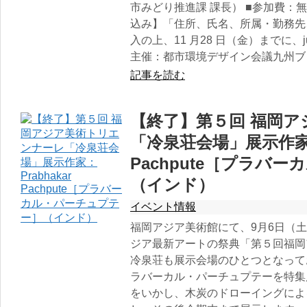
市みどり推進課 課長） ■参加費：無
込み】「住所、氏名、所属・勤務先
入の上、11 月28 日（金）までに、jud
主催：都市環境デザイン会議九州ブロック（htt
記事を読む
【終了】第５回 福岡
「冷泉荘会場」展示作家：P
Pachpute［プラバ
（インド）
イベント情報
福岡アジア美術館にて、9月6日（土
ジア最新アートの祭典「第５回福岡ア
冷泉荘も展示会場のひとつとなって
ラバーカル・パーチュプテーを特集展示
をいかし、木炭のドローイングによ