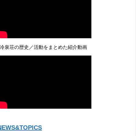
↓冷泉荘の歴史／活動をまとめた紹介動画
NEWS&TOPICS