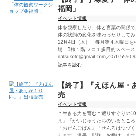
福岡」
イベント情報
体を観察したり、体と言葉の関係で
体の状態の変化を味わったりしてみま
12月4日（木） 毎月第４木曜日を中心に
場：B棟１階 ２コ１多目的スペース 
natsukote@gmail.com／070-55
記事を読む
【終了】『えほん屋・
売
イベント情報
＂生きる力を育む＂選りすぐりの10
ま』『かいじゅうたちのいるところ
『おだんごぱん』『せんろはつづく
ります。選書、郵送、お受けします