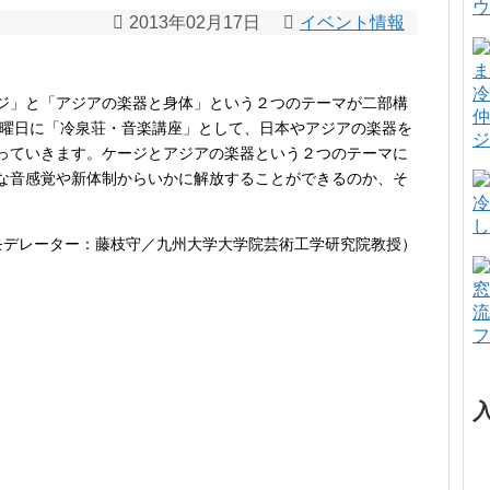
ウ
2013年02月17日
イベント情報
冷
ジ」と「アジアの楽器と身体」という２つのテーマが二部構
仲
土曜日に「冷泉荘・音楽講座」として、日本やアジアの楽器を
ジ
っていきます。ケージとアジアの楽器という２つのテーマに
な音感覚や新体制からいかに解放することができるのか、そ
冷
し
モデレーター：藤枝守／九州大学大学院芸術工学研究院教授）
窓
流
フ