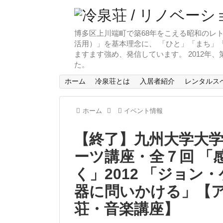
博多区上川端町で築68年をこえる昭和のレト
活用）」を基本理念に、 「ひと」「まち」「
ますます強め、発信しています。 2012年
た。
ホーム
冷泉荘とは
入居者紹介
レンタルス
ホーム
イベント情報
【終了】九州大学大学
ーツ講座・全７回 「
く」2012 「ジョ
器に問いかける」【
荘・音楽講座】