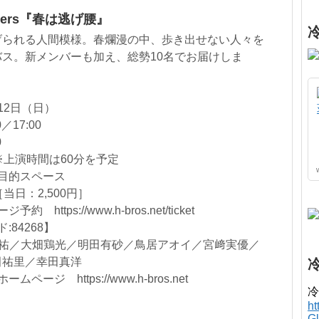
thers『春は逃げ腰』
げられる人間模様。春爛漫の中、歩き出せない人々を
ス。新メンバーも加え、総勢10名でお届けしま
12日（日）
／17:00
0
※上演時間は60分を予定
多目的スペース
当日：2,500円］
約 https://www.h-bros.net/ticket
84268】
経祐／大畑鶏光／明田有砂／鳥居アオイ／宮﨑実優／
田祐里／幸田真洋
ームページ https://www.h-bros.net
冷
h
G