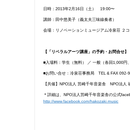
日時：2013年2月16日（土） 19:00〜
講師：田中悠美子（義太夫三味線奏者）
会場：リノベーションミュージアム冷泉荘 ２コ１
【「リベラルアーツ講座」の予約・お問合せ】
■入場料：学生（無料） ／ 一般（各回1,000
■お問い合せ：冷泉荘事務局 TEL & FAX 092-98
【共催】NPO法人 筥崎千年音楽舎 NPO法人
＊詳細は、NPO法人筥崎千年音楽舎の公式face
http://www.facebook.com/hakozaki.music