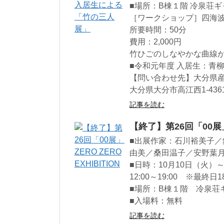
■場所：B棟１階 冷泉荘
［ワークショップ］四海
所要時間：50分
費用：2,000円
竹ひごのしなやかな曲線
■令和元年度 入居生：青
【問い合わせ先】大分県
大分県大分市高江西1-4361-1
記事を読む
【終了】第26回「00展」 Z
■出展作家：石川裕美子
由美／桑田温子／安野葉月／
■日時：10月10日（火）～
12:00～19:00 ※最終日1
■場所：B棟１階 冷泉荘
■入場料：無料
記事を読む