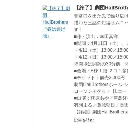
【終了】劇団HallBro
非常口を出た先で繰り広
描いた三話の短編オムニバ
す！
■作・演出：幸田真洋
■期間：4月11日（土）、 
・4/11（土）13:00／15:00
・4/12（日）13:00／15:0
※開場は開演の30分前 
■会場：B棟１階 ２コ１
■チケット：前売2,000円［
劇団HallBrothersホームページ予
ローソンチケット【Lコード:
■出演：萩原あや／唐島
有阿まる／葛城朝日／長
【詳細】劇団HallBrothersホ
記事を読む