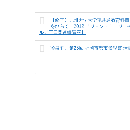
【終了】九州大学大学院共通教育科目
をひらく」2012 「ジョン・ケージ
ル／三日間連続講座】
冷泉荘、第25回 福岡市都市景観賞 