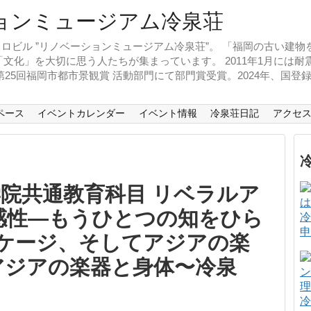
ロビル ”リノベーションミュージアム冷泉荘”。 「福岡の古い建
文化」を大切に思う人たちが集まっています。 2011年1月には
、第25回福岡市都市景観賞 活動部門にて部門賞受賞。2024年、国
ペース
イベントカレンダー
イベント情報
冷泉荘日記
アクセ
院共通教育科目 リベラルア
感性―もうひとつの知をひら
冷
申
ン・ケージ、そしてアジアの楽
アジアの楽器と身体〜冷泉
冷