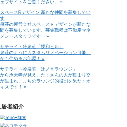
ェブサイトをご覧ください。 »
泉荘の運営会社スペースＲデザインが新たな
間を募集しています。募集職種は不動産マネ
メントスタッフです！ »
泉荘のようにカスタムリノベーション可能、
かも住めるお部屋！ »
から承天寺が見え、たくさんの人が集まり交
が生まれ、まちのラウンジ的役割を果たすオ
ィスです！ »
入居者紹介