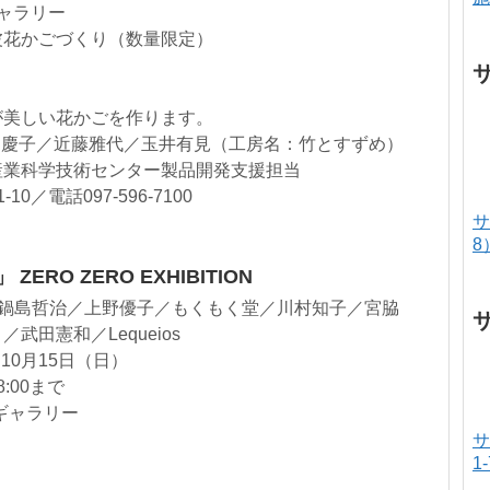
ギャラリー
波花かごづくり（数量限定）
が美しい花かごを作ります。
柳慶子／近藤雅代／玉井有見（工房名：竹とすずめ）
産業科学技術センター製品開発支援担当
0／電話097-596-7100
サ
8
ERO ZERO EXHIBITION
／鍋島哲治／上野優子／もくもく堂／川村知子／宮脇
武田憲和／Lequeios
10月15日（日）
8:00まで
ギャラリー
サ
1