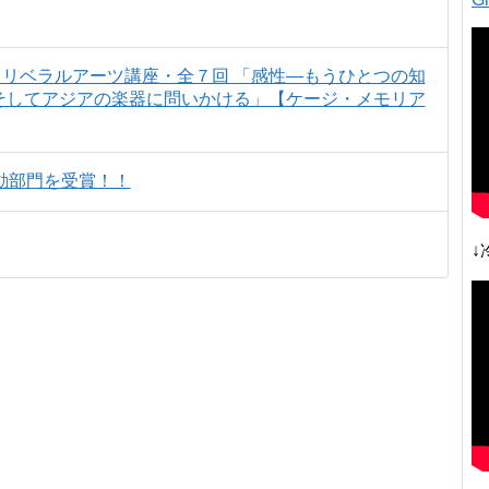
 リベラルアーツ講座・全７回 「感性―もうひとつの知
、そしてアジアの楽器に問いかける」【ケージ・メモリア
活動部門を受賞！！
↓