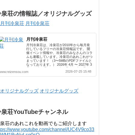
冷泉荘の情報誌／オリジナルグッズ
月刊冷泉荘
月刊冷泉荘
月刊冷泉荘は、冷泉荘が2010年から毎月発
行しているフリーの冷泉荘情報誌です。 開
催イベント情報や、冷泉荘のみなさんのコラ
ムも連載しています。冷泉荘のあれこれがつ
まっています！ （3〜5MBのPDFファイルと
なっております。） 2026年 4月 〜 2027年 3
月 2025年 4月 〜 2026年 3月 2024年 4月 〜
2026-07-25 15:48
www.reizensou.com
2025年 3月 2023年 4月 〜 2024年 3月 2022
年 4月 〜 2023年 3月 2021年 4月 〜 2022年
3月 2020年 4月 〜 2021年 3月 2019年 4月 〜
2020年 3月 2018年 4月 〜 2019年 3月 2017
年 4月 〜 2018年 3月 2016年 4月 〜 2017年
オリジナルグッズ
3月 2015年 4月 〜 2016年 3月 2014年 4月 〜
2015年 3月 2013...
冷泉荘YouTubeチャンネル
泉荘のあれこれを動画でもご紹介します
ttps://www.youtube.com/channel/UC4V9co33
lWM1BvNvLsg0sQ