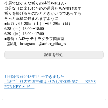
今展ではそんな祈りの時間を味わい
自分なりに楽しむための道具たちが並びます
祈りを捧げるそのひとときがいつであっても
そっと幸福に包まれますように
■日時：6月28日（土）〜6月29日（日）
6/28（土）13:00〜18:00
6/29（日）13:00～17:00
■場所：A42号 テトラグラフ図書室
【詳細】Instagram @atelier_piika_as
記事を読む
月刊冷泉荘2013年1月号できました！
【終了】杉内玄徳主催 よりみち文化塾 第7回「KEYS
FOR KEY と 私」