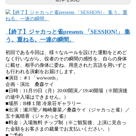
【終了】ジャカっと雀presents 「SESSION!」 集
う。重ねる。一連の瞬間。
初回である今回は、様々なルールを設けた運動をとめど
なく行いながら、役者のその瞬間の感性を、自らの身体
に載せ、相手の身体に委ね、用意された言語を用いずと
も行われる演劇をお届けします。
■演目：＃1 「wo/words」
企画・演出 桑森ケイ
■日時：11月19日（月）20:00開演／19:40開場（※開演後
の途中入場はできません。）
■場所：B棟１階 冷泉荘ギャラリー
■出演：瀬川聖／梅崎馨菜／桑森ケイ（ジャカっと雀）／
五十嵐晴香（ジャカっと雀）
■料金：入場無料 チップ制（※ご観覧後、上演に見合っ
た金額をお客さまの裁量でお支払いください。）
■ご予約