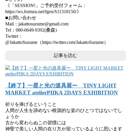
《「SESSION!」ご予約受付フォーム：
https://ws.formzu.net/fgen/S11318150/》
■お問い合わせ
Mail：jakattosuzume@gmail.com
Tel：080-6649-9392(桑森)
Twitter：
@JakattoSuzume（https://twitter.com/JakattoSuzume）
記事を読む
【終了】一星と光の道具展ー TINY LIGHT
MARKET atelierPIIKA 2DAYS EXHIBITION
祈りを捧げるということ
人間が人生を諦めない根源的な姿のひとつではないでし
ょうか
古から変わらぬこの習慣には
神聖で美しい人間の在り方が宿っているように思います