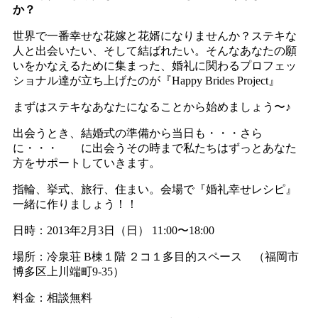
か？
世界で一番幸せな花嫁と花婿になりませんか？ステキな
人と出会いたい、そして結ばれたい。そんなあなたの願
いをかなえるために集まった、婚礼に関わるプロフェッ
ショナル達が立ち上げたのが『Happy Brides Project』
まずはステキなあなたになることから始めましょう〜♪
出会うとき、結婚式の準備から当日も・・・さら
に・・・ に出会うその時まで私たちはずっとあなた
方をサポートしていきます。
指輪、挙式、旅行、住まい。会場で『婚礼幸せレシピ』
一緒に作りましょう！！
日時：2013年2月3日（日） 11:00〜18:00
場所：冷泉荘 B棟１階 ２コ１多目的スペース （福岡市
博多区上川端町9-35）
料金：相談無料