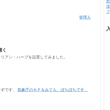
窓
流
フ
管理人
聴く
オリアン・ハープを設置してみました。
はずです。
気象庁のＨＰをみても、ぼちぼちです。