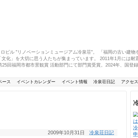
ロビル ”リノベーションミュージアム冷泉荘”。 「福岡の古い建
文化」を大切に思う人たちが集まっています。 2011年1月には
、第25回福岡市都市景観賞 活動部門にて部門賞受賞。2024年、国
ペース
イベントカレンダー
イベント情報
冷泉荘日記
アクセ
冷
2009年10月31日
冷泉荘日記
申