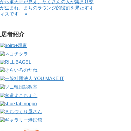
から承天寺が見え、たくさんの人が集まり交
が生まれ、まちのラウンジ的役割を果たすオ
ィスです！ »
入居者紹介