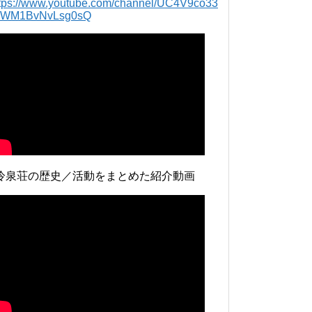
ttps://www.youtube.com/channel/UC4V9co33
lWM1BvNvLsg0sQ
冷泉荘の歴史／活動をまとめた紹介動画