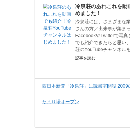
冷泉荘のあれこれを動画
めました！
冷泉荘には、さまざまな
さんの方／出来事が集ま
FacebookやTwitt
でも紹介できたらと思い
荘のYouTubeチャンネ
記事を読む
西日本新聞「冷泉荘」に読書室開設 2009/10
たまり場オープン