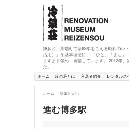
博多区上川端町で築68年をこえる昭和のレト
活用）」を基本理念に、 「ひと」「まち」「
ますます強め、発信しています。 2012年
た。
ホーム
冷泉荘とは
入居者紹介
レンタルス
ホーム
冷泉荘日記
進む博多駅