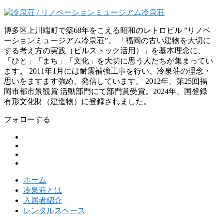
博多区上川端町で築68年をこえる昭和のレトロビル ”リノベ
ーションミュージアム冷泉荘”。 「福岡の古い建物を大切に
する考え方の実践（ビルストック活用）」を基本理念に、
「ひと」「まち」「文化」を大切に思う人たちが集まってい
ます。 2011年1月には耐震補強工事を行い、冷泉荘の理念・
思いをますます強め、発信しています。 2012年、第25回福
岡市都市景観賞 活動部門にて部門賞受賞。2024年、国登録
有形文化財（建造物）に登録されました。
フォローする
ホーム
冷泉荘とは
入居者紹介
レンタルスペース