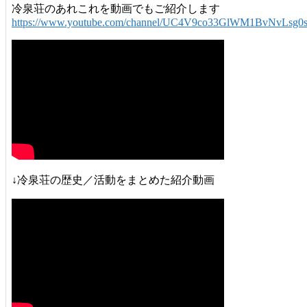
冷泉荘のあれこれを動画でもご紹介します
https://www.youtube.com/channel/UC4V9co33GlWM1BvNvLsg0
↓冷泉荘の歴史／活動をまとめた紹介動画