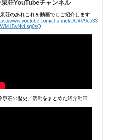
冷泉荘YouTubeチャンネル
泉荘のあれこれを動画でもご紹介します
ttps://www.youtube.com/channel/UC4V9co33
lWM1BvNvLsg0sQ
冷泉荘の歴史／活動をまとめた紹介動画