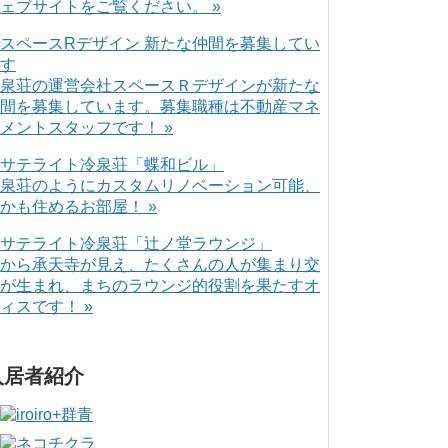
ェブサイトをご覧ください。 »
泉荘の運営会社スペースＲデザインが新たな
間を募集しています。募集職種は不動産マネ
メントスタッフです！ »
泉荘のようにカスタムリノベーション可能、
かも住めるお部屋！ »
から承天寺が見え、たくさんの人が集まり交
が生まれ、まちのラウンジ的役割を果たすオ
ィスです！ »
入居者紹介