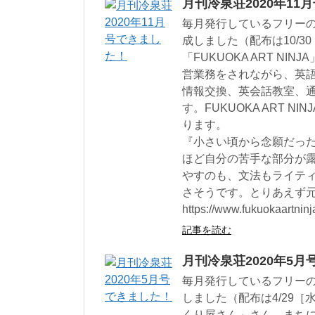
月刊冷泉荘2020年11
毎月発行しているフリーの
成しました（配布は10/3
「FUKUOKA ART N
営業務をされながら、英
情報交換、英会話教室、
す。FUKUOKA ART 
ります。
『小さい頃から念願だっ
ほど自分の苦手な部分が
やすのも、文法もライテ
さそうです。とりあえず
https://www.fukuokaartninj
記事を読む
月刊冷泉荘2020年5
毎月発行しているフリーの
しました（配布は4/29
くり屋さん」さん。まちに