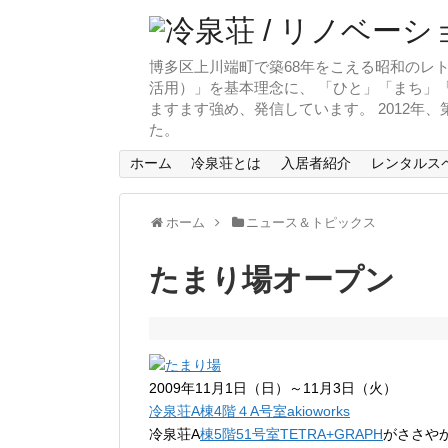
博多区上川端町で築68年をこえる昭和のレト
活用）」を基本理念に、 「ひと」「まち」「
ますます強め、発信しています。 2012年
た。
ホーム
冷泉荘とは
入居者紹介
レンタルス
ホーム
ニュース＆トピックス
たまり場オープン
2009年11月1日（日）～11月3日（火）
冷泉荘A棟4階４A号室akioworks
冷泉荘A
棟5階51号室TETRA+GRAPH
がささや