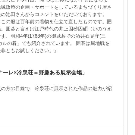
地域政策の企画・サポートをしているまちづくり屋さ
表の池田さんからコメントをいただいております。
。この服は百年前の着物を仕立て直したものです。囲
ね。囲碁と言えば江戸時代の井上因砂因碩（いのうえ
。明和4年(1768年)の御城碁での酒井石見守(三
カルの碁」でも紹介されています。 囲碁は局地戦を
是非ともお試しください。』
ナーレ×冷泉荘＝野趣ある展示会場」
員の方の目線で、冷泉荘に展示された作品の魅力が紹