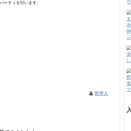
ウ
ングパーティを行います。
冷
仲
ジ
冷
し
窓
流
フ
管理人