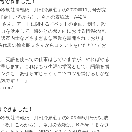
月号できました！
冷泉荘情報紙「月刊冷泉荘」の2020年11月号が完
0［金］ごろから）。今月の表紙は、A42号
INJA」さん。アートに関するイベントの企画、制作、設
語力を活用して、海外との双方向における情報発信、
通訳案内士などさまざまな事業を展開されておりま
NINJA代表の徳永昭夫さんからコメントをいただいてお
た、英語を使っての仕事はしていますが、やればやる
露呈します。これはもう生涯の学習として、語彙を増
ィングも、あせらずじっくりコツコツを続けるしかな
元気です！！』
a.com/
月号できました！
冷泉荘情報紙「月刊冷泉荘」の2020年5月号が完成
［水・祝］ごろから）。今月の表紙は、B25号「まちづ
住むヒトや行政、NPOなどみんなが幸せになるよ