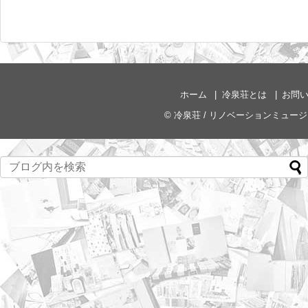
ホーム
冷泉荘とは
お問
©
冷泉荘 / リノベーションミュー