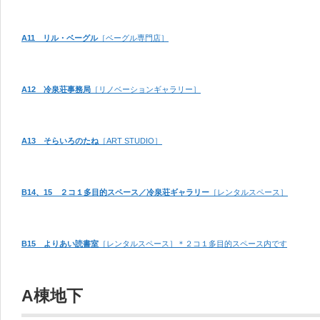
A11 リル・ベーグル
［ベーグル専門店］
A12 冷泉荘事務局
［リノベーションギャラリー］
A13 そらいろのたね
［ART STUDIO］
B14、15 ２コ１多目的スペース／冷泉荘ギャラリー
［レンタルスペース］
B15 よりあい読書室
［レンタルスペース］＊２コ１多目的スペース内です
A棟地下