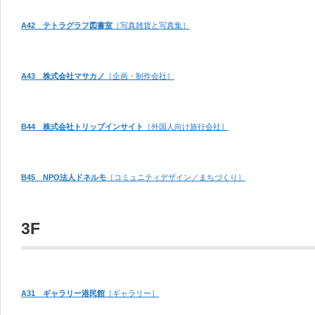
A42 テトラグラフ図書室
［写真雑貨と写真集］
A43 株式会社マサカノ
［企画・制作会社］
B44 株式会社トリップインサイト
［外国人向け旅行会社］
B45 NPO法人ドネルモ
［コミュニティデザイン／まちづくり］
3F
A31 ギャラリー港民館
［ギャラリー］