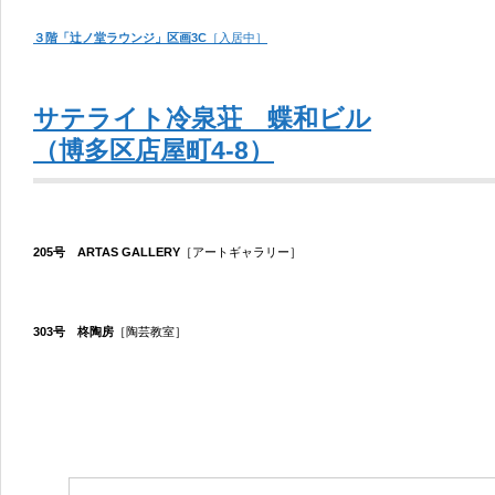
３階「辻ノ堂ラウンジ」区画3C
［入居中］
サテライト冷泉荘 蝶和ビル
（博多区店屋町4-8）
205号 ARTAS GALLERY
［アートギャラリー］
303号 柊陶房
［陶芸教室］