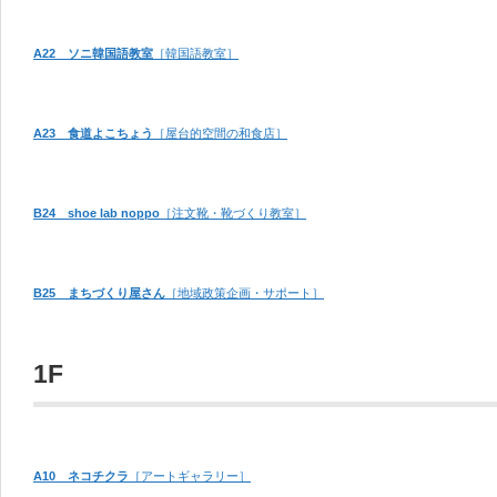
A22 ソニ韓国語教室
［韓国語教室］
A23 食道よこちょう
［屋台的空間の和食店］
B24 shoe lab noppo
［注文靴・靴づくり教室］
B25 まちづくり屋さん
［地域政策企画・サポート］
1F
A10 ネコチクラ
［アートギャラリー］