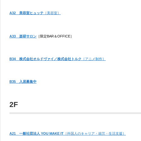
A32 美容室ヒュッテ
［美容室］
A33 楽研サロン
［限定BAR＆OFFICE］
B34 株式会社オルドヴァイ／株式会社トルク
［アニメ制作］
B35 入居募集中
2F
A21 一般社団法人 YOU MAKE IT
［外国人のキャリア・就労・生活支援］