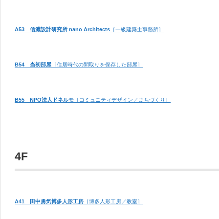
A53 信濃設計研究所 nano Architects
［一級建築士事務所］
B54 当初部屋
［住居時代の間取りを保存した部屋］
B55 NPO法人ドネルモ
［コミュニティデザイン／まちづくり］
4F
A41 田中勇気博多人形工房
［博多人形工房／教室］