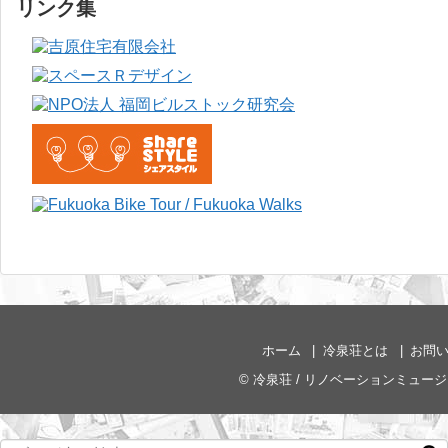
リンク集
ホーム
冷泉荘とは
お問
©
冷泉荘 / リノベーションミュー