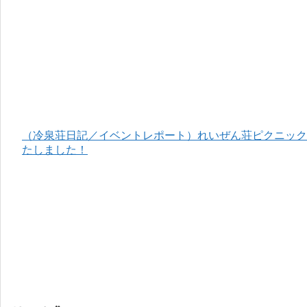
（冷泉荘日記／イベントレポート）れいぜん荘ピクニック＆
たしました！