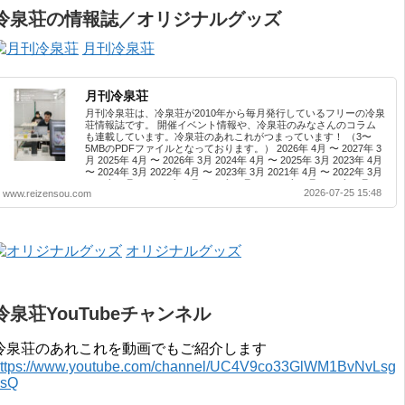
冷泉荘の情報誌／オリジナルグッズ
月刊冷泉荘
月刊冷泉荘
月刊冷泉荘は、冷泉荘が2010年から毎月発行しているフリーの冷泉
荘情報誌です。 開催イベント情報や、冷泉荘のみなさんのコラム
も連載しています。冷泉荘のあれこれがつまっています！ （3〜
5MBのPDFファイルとなっております。） 2026年 4月 〜 2027年 3
月 2025年 4月 〜 2026年 3月 2024年 4月 〜 2025年 3月 2023年 4月
〜 2024年 3月 2022年 4月 〜 2023年 3月 2021年 4月 〜 2022年 3月
2020年 4月 〜 2021年 3月 2019年 4月 〜 2020年 3月 2018年 4月 〜
2026-07-25 15:48
www.reizensou.com
2019年 3月 2017年 4月 〜 2018年 3月 2016年 4月 〜 2017年 3月
2015年 4月 〜 2016年 3月 2014年 4月 〜 2015年 3月 2013...
オリジナルグッズ
冷泉荘YouTubeチャンネル
冷泉荘のあれこれを動画でもご紹介します
ttps://www.youtube.com/channel/UC4V9co33GlWM1BvNvLsg
0sQ