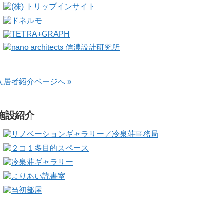
入居者紹介ページへ »
施設紹介