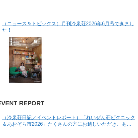
（ニュース＆トピックス）月刊冷泉荘2026年6月号できまし
た！
EVENT REPORT
（冷泉荘日記／イベントレポート）「れいぜん荘ピクニック
＆あおぞら市2026」たくさんの方にお越しいただき、あり
がとうございました！