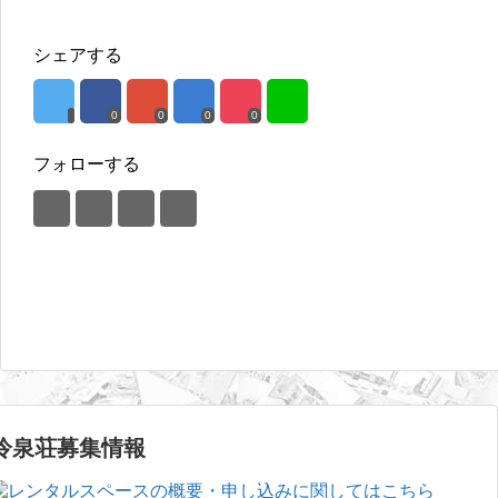
シェアする
0
0
0
0
フォローする
冷泉荘募集情報