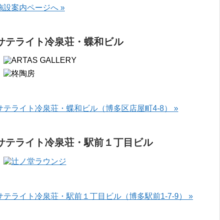
施設案内ページへ »
サテライト冷泉荘・蝶和ビル
サテライト冷泉荘・蝶和ビル（博多区店屋町4-8） »
サテライト冷泉荘・駅前１丁目ビル
サテライト冷泉荘・駅前１丁目ビル（博多駅前1-7-9） »