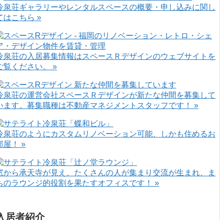
冷泉荘ギャラリーやレンタルスペースの概要・申し込みに関し
てはこちら »
冷泉荘の入居募集情報はスペースＲデザインのウェブサイトを
ご覧ください。 »
冷泉荘の運営会社スペースＲデザインが新たな仲間を募集して
います。募集職種は不動産マネジメントスタッフです！ »
冷泉荘のようにカスタムリノベーション可能、しかも住めるお
部屋！ »
窓から承天寺が見え、たくさんの人が集まり交流が生まれ、ま
ちのラウンジ的役割を果たすオフィスです！ »
入居者紹介