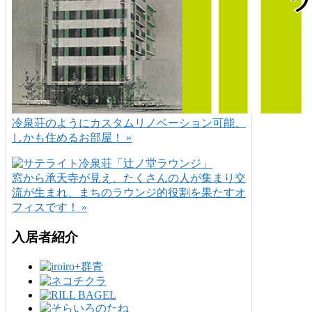
冷泉荘のようにカスタムリノベーション可能、
しかも住めるお部屋！ »
窓から承天寺が見え、たくさんの人が集まり交
流が生まれ、まちのラウンジ的役割を果たすオ
フィスです！ »
入居者紹介