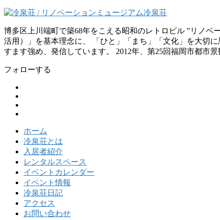
博多区上川端町で築68年をこえる昭和のレトロビル ”リノ
活用）」を基本理念に、 「ひと」「まち」「文化」を大切に思
すます強め、発信しています。 2012年、第25回福岡市都市
フォローする
ホーム
冷泉荘とは
入居者紹介
レンタルスペース
イベントカレンダー
イベント情報
冷泉荘日記
アクセス
お問い合わせ