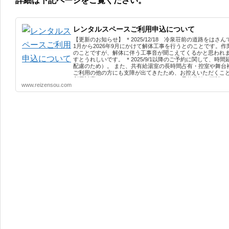
詳細は下記ページをご覧ください。
レンタルスペースご利用申込について
【更新のお知らせ】 ＊2025/12/18 冷泉荘前の道路をは
1月から2026年9月にかけて解体工事を行うとのことです。作業
のことですが、解体に伴う工事音が聞こえてくるかと思われ
すとうれしいです。 ＊2025/9/1以降のご予約に関して、
配慮のため）。 また、共有給湯室の長時間占有・控室や舞台
ご利用の他の方にも支障が出てきたため、お控えいただくこと
利用対応いたします） レンタルスペースの予約状況は下記goo
www.reizensou.com
示されない場合はこちらをご覧ください → 冷泉荘レンタル
ころは緑で表示されています。 一部区画のみ予約が入っている