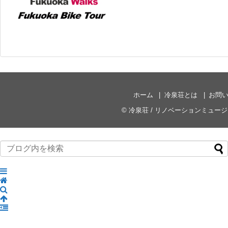
ホーム
冷泉荘とは
お問
©
冷泉荘 / リノベーションミュー