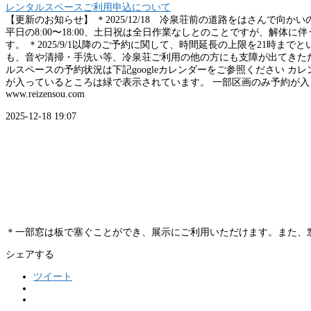
レンタルスペースご利用申込について
【更新のお知らせ】 ＊2025/12/18 冷泉荘前の道路をはさんで向
平日の8:00〜18:00、土日祝は全日作業なしとのことですが、解
す。 ＊2025/9/1以降のご予約に関して、時間延長の上限を21時
も、音や清掃・手洗い等、冷泉荘ご利用の他の方にも支障が出てきたた
ルスペースの予約状況は下記googleカレンダーをご参照ください 
が入っているところは緑で表示されています。 一部区画のみ予約が入っ
www.reizensou.com
2025-12-18 19:07
＊一部窓は板で塞ぐことができ、展示にご利用いただけます。また、
シェアする
ツイート