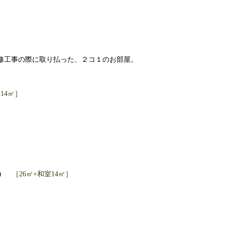
修工事の際に取り払った、２コ１のお部屋。
14㎡］
）
［26㎡+和室14㎡］