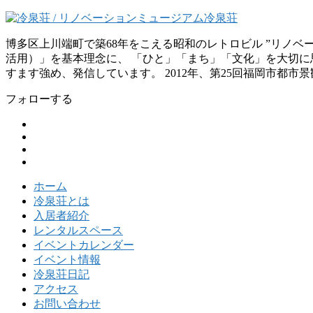
博多区上川端町で築68年をこえる昭和のレトロビル ”リノ
活用）」を基本理念に、 「ひと」「まち」「文化」を大切に思
すます強め、発信しています。 2012年、第25回福岡市都市
フォローする
ホーム
冷泉荘とは
入居者紹介
レンタルスペース
イベントカレンダー
イベント情報
冷泉荘日記
アクセス
お問い合わせ