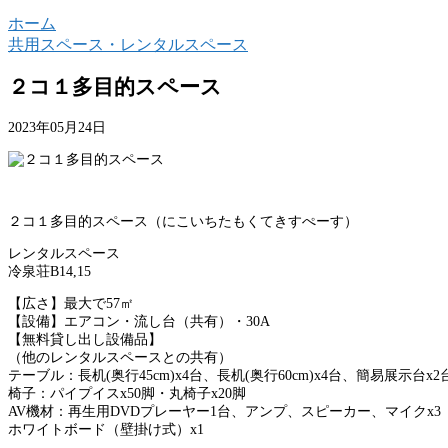
ホーム
共用スペース・レンタルスペース
２コ１多目的スペース
2023年05月24日
２コ１多目的スペース（にこいちたもくてきすぺーす）
レンタルスペース
冷泉荘B14,15
【広さ】最大で57㎡
【設備】エアコン・流し台（共有）・30A
【無料貸し出し設備品】
（他のレンタルスペースとの共有）
テーブル：長机(奥行45cm)x4台、長机(奥行60cm)x4台、簡易展示台x2
椅子：パイプイスx50脚・丸椅子x20脚
AV機材：再生用DVDプレーヤー1台、アンプ、スピーカー、マイクx3
ホワイトボード（壁掛け式）x1