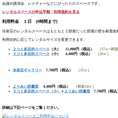
会議や講演会、レクチャーなどにぴったりのスペースです。
レンタルスペースの申込手順・利用規約を見る
利用料金 １日 [9時間まで]
冷泉荘のレンタルスペースはもともと２部屋だった部屋の壁を耐震改
利用目的に応じてレンタルサイズを変更できます。
２コ１多目的スペース
（大）
11
,000円（税込）
［57㎡+和室
２コ１多目的スペース
（小）
4,400円（税込）
［26㎡］
冷泉荘ギャラリー
7,700円（税込）
［31㎡］
よりあい読書室
4,400円（税込）
［和室14㎡］
２コ１多目的スペース（小）
＋
よりあい読書室
7,700
円
（税込
詳細は下記ページをご覧ください。