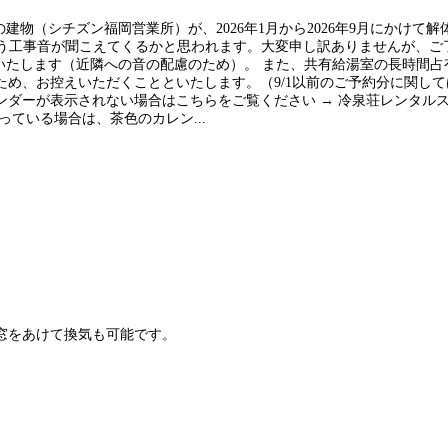
かいの建物（シチズン福岡営業所）が、2026年1月から2026年9月にかけ
体に伴う工事音が聞こえてくるかと思われます。大変申し訳ありませんが、
までといたします（近隣への音の配慮のため）。 また、共有給湯室の長時
め、お控えいただくことといたします。（9/1以前のご予約分に関して
カレンダーが表示されない場合はこちらをご覧ください → 冷泉荘レンタル
ている場合は、茶色のカレン...
窓をあけて換気も可能です。