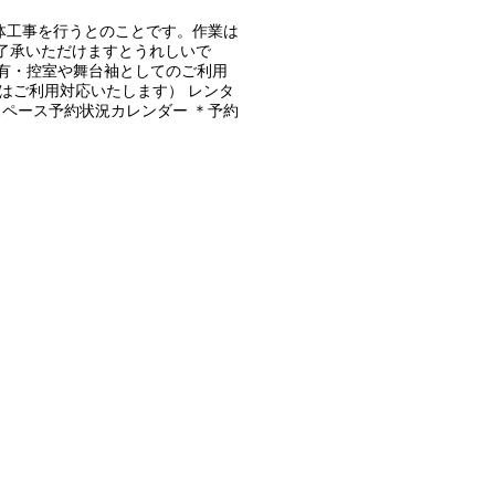
て解体工事を行うとのことです。作業は
ご了承いただけますとうれしいで
間占有・控室や舞台袖としてのご利用
はご利用対応いたします） レンタ
スペース予約状況カレンダー ＊予約