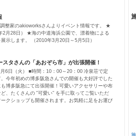
報
整家のakioworksさんよりイベント情報です。 ★
10年2月28日） ★海の中道海浜公園で、漂着物による
示します。 （2010年3月20日～5月5日）
ースタさんの「あおぞら市」が出張開催！
月6日（火） ■時間：10：00～20：00 冷泉荘で定
市。今年初めの博多阪急さんでの開催も大好評でした
にも博多阪急にて出張開催！可愛いアクセサリーや布
ど、たくさんの "可愛い" を手に取ってご覧いただ
ワークショップも開催されます。お気軽に足をお運び
施