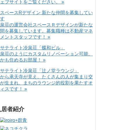
ェブサイトをご覧ください。 »
泉荘の運営会社スペースＲデザインが新たな
間を募集しています。募集職種は不動産マネ
メントスタッフです！ »
泉荘のようにカスタムリノベーション可能、
かも住めるお部屋！ »
から承天寺が見え、たくさんの人が集まり交
が生まれ、まちのラウンジ的役割を果たすオ
ィスです！ »
入居者紹介