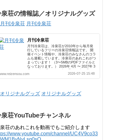
冷泉荘の情報誌／オリジナルグッズ
月刊冷泉荘
月刊冷泉荘
月刊冷泉荘は、冷泉荘が2010年から毎月発
行しているフリーの冷泉荘情報誌です。 開
催イベント情報や、冷泉荘のみなさんのコラ
ムも連載しています。冷泉荘のあれこれがつ
まっています！ （3〜5MBのPDFファイルと
なっております。） 2026年 4月 〜 2027年 3
月 2025年 4月 〜 2026年 3月 2024年 4月 〜
2026-07-25 15:48
www.reizensou.com
2025年 3月 2023年 4月 〜 2024年 3月 2022
年 4月 〜 2023年 3月 2021年 4月 〜 2022年
3月 2020年 4月 〜 2021年 3月 2019年 4月 〜
2020年 3月 2018年 4月 〜 2019年 3月 2017
年 4月 〜 2018年 3月 2016年 4月 〜 2017年
オリジナルグッズ
3月 2015年 4月 〜 2016年 3月 2014年 4月 〜
2015年 3月 2013...
冷泉荘YouTubeチャンネル
泉荘のあれこれを動画でもご紹介します
ttps://www.youtube.com/channel/UC4V9co33
lWM1BvNvLsg0sQ