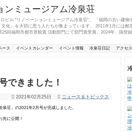
ロビル ”リノベーションミュージアム冷泉荘”。 「福岡の古い建
文化」を大切に思う人たちが集まっています。 2011年1月には
、第25回福岡市都市景観賞 活動部門にて部門賞受賞。2024年、国
ペース
イベントカレンダー
イベント情報
冷泉荘日記
アクセ
月号できました！
冷
2021年02月25日
ニュース＆トピックス
申
泉荘」の2021年2月号が完成しました。
足お先に公開！
冷