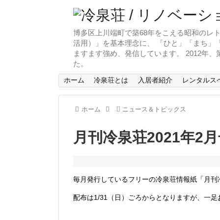
博多区上川端町で築68年をこえる昭和のレト
活用）」を基本理念に、 「ひと」「まち」「
ますます強め、発信しています。 2012年
た。
ホーム
冷泉荘とは
入居者紹介
レンタルス
ホーム
ニュース＆トピックス
月刊冷泉荘2021年2
毎月発行しているフリーの冷泉荘情報紙「月刊冷
配布は1/31（日）ごろからとなりますが、一