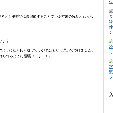
ウ
を原料とし長時間低温発酵することで小麦本来の旨みともっち
冷
仲
ジ
ります。
冷
・細流）のように細く長く続けて いければという思いでつけました。
し
あり続けられるように頑張ります！！』
窓
流
フ