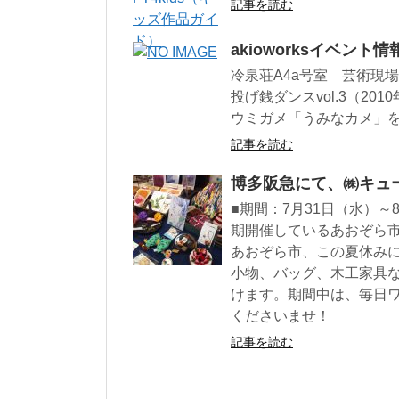
記事を読む
akioworksイベント情
冷泉荘A4a号室 芸術現場調
投げ銭ダンスvol.3（20
ウミガメ「うみなカメ」を展
記事を読む
博多阪急にて、㈱キュ
■期間：7月31日（水）～8
期開催しているあおぞら
あおぞら市、この夏休み
小物、バッグ、木工家具な
けます。期間中は、毎日
くださいませ！
記事を読む