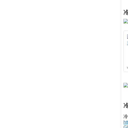
冷
h
G