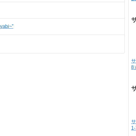
abi~”
サ
8
サ
1