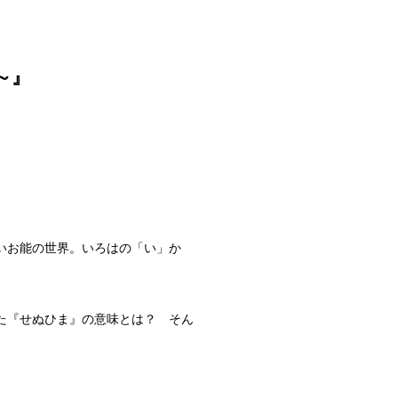
～』
いお能の世界。いろはの「い」か
た『せぬひま』の意味とは？ そ
ん