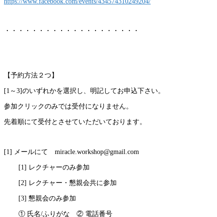
https://www.facebook.com/
events/434574310249204/
・・・・・・・・・・・・・・・・・・・・
【予約方法２つ】
[1～3]のいずれかを選択し、明記してお申込下さい。
参加クリックのみでは受付になりません。
先着順にて受付とさせていただいております。
[1] メールにて miracle.workshop@gma
il.com
[1] レクチャーのみ参加
[2] レクチャー・懇親会共に参加
[3] 懇親会のみ参加
① 氏名/ふりがな ② 電話番号