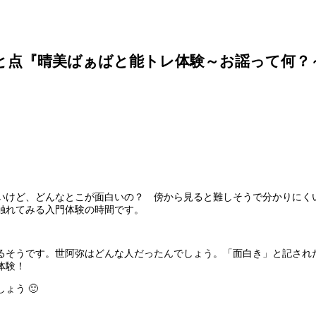
と点『晴美ばぁばと能トレ体験～お謡って何？
いけど、どんなとこが面白いの？ 傍から見る
と難しそうで分かりにく
触れてみる入門体験の時間です。
るそうです。世阿弥はどんな人だったんでしょ
う。「面白き」と記され
体験！
ょう 🙂