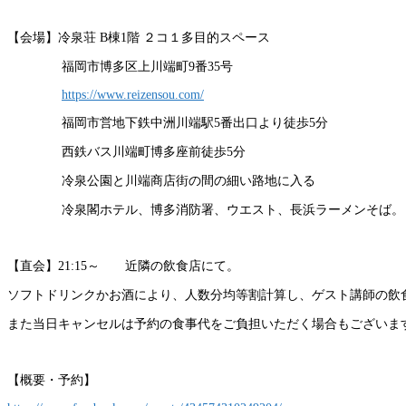
【会場】冷泉荘 B棟1階 ２コ１多目的スペース
福岡市博多区上川端町9番35号
https://www.reizensou.com/
福岡市営地下鉄中洲川端駅5番出口より徒歩5分
西鉄バス川端町博多座前徒歩5分
冷泉公園と川端商店街の間の細い路地に入る
冷泉閣ホテル、博多消防署、ウエスト、長浜ラーメンそ
ば。
【直会】21:15～ 近隣の飲食店にて。
ソフトドリンクかお酒により、人数分均等割計算し、ゲス
ト講師の飲
また当日キャンセルは予約の食事代をご負担い
ただく場合もございま
【概要・予約】