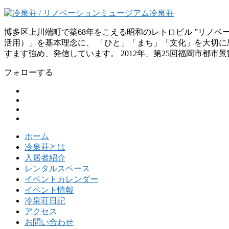
博多区上川端町で築68年をこえる昭和のレトロビル ”リノ
活用）」を基本理念に、 「ひと」「まち」「文化」を大切に思
すます強め、発信しています。 2012年、第25回福岡市都市
フォローする
ホーム
冷泉荘とは
入居者紹介
レンタルスペース
イベントカレンダー
イベント情報
冷泉荘日記
アクセス
お問い合わせ