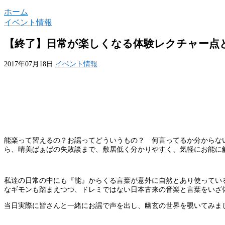
ホーム
イベント情報
【終了】日常が楽しくなる体験レクチャー点
2017年07月18日
イベント情報
能楽って習えるの？お謡ってどういうもの？ 何言ってる
か分からな
ら、晴美ばぁばの失敗談まで、敷居低く分かりやすく、気
軽にお能に
私達の日常の中にも『能』からくる言葉が意外に自然とあ
り使ってい
なギモンも踏まえつつ、ドレミではない日本古来の音楽
と言葉をいざ
当日実際に皆さんと一緒にお謡で声を
出し、幽玄の世界を覗いてみまし