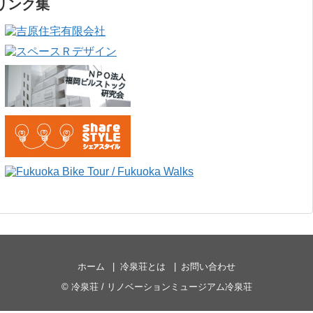
リンク集
ホーム
冷泉荘とは
お問い合わせ
©
冷泉荘 / リノベーションミュージアム冷泉荘