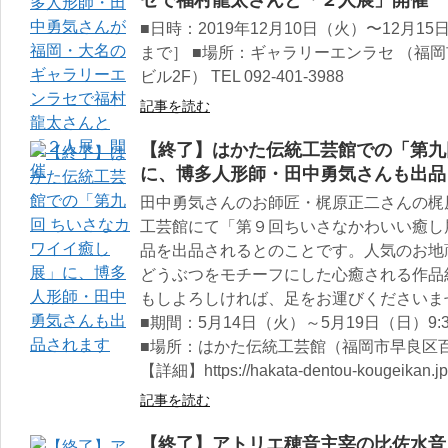
セで福村龍太さんと「２人展」開催
■日時：2019年12月10日（火）〜12月15日（
まで］ ■場所：ギャラリーエンラセ （福岡
ビル2F） TEL 092-401-3988
記事を読む
【終了】はかた伝統工芸館での「第九
に、博多人形師・田中勇気さんも出品
田中勇気さんのお師匠・梶原正二さんの梶
工芸館にて「第９回ちいさなかわいい癒し
品を出品されるとのことです。人気のお地
どうぶつをモチーフにした心癒される作品
もしよろしければ、足をお運びくださいま
■期間：5月14日（火）～5月19日（日）9:30
■場所：はかた伝統工芸館（福岡市早良区百道
【詳細】https://hakata-dentou-kougeikan.jp
記事を読む
【終了】アトリエ穂音主宰の比佐水音