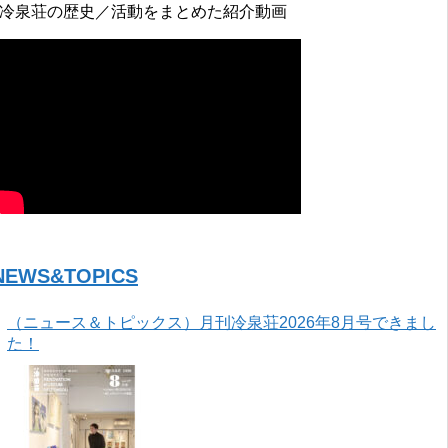
↓冷泉荘の歴史／活動をまとめた紹介動画
NEWS&TOPICS
（ニュース＆トピックス）月刊冷泉荘2026年8月号できまし
た！