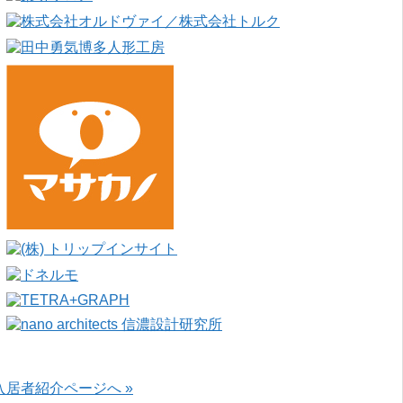
入居者紹介ページへ »