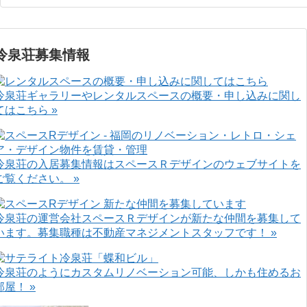
冷泉荘募集情報
冷泉荘ギャラリーやレンタルスペースの概要・申し込みに関し
てはこちら »
冷泉荘の入居募集情報はスペースＲデザインのウェブサイトを
ご覧ください。 »
冷泉荘の運営会社スペースＲデザインが新たな仲間を募集して
います。募集職種は不動産マネジメントスタッフです！ »
冷泉荘のようにカスタムリノベーション可能、しかも住めるお
部屋！ »