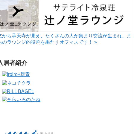
窓から承天寺が見え、たくさんの人が集まり交流が生まれ、ま
ちのラウンジ的役割を果たすオフィスです！ »
入居者紹介