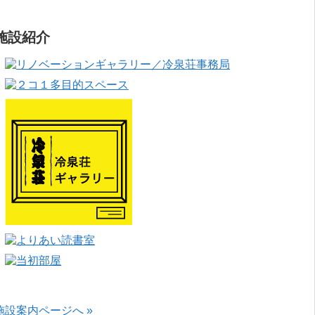
施設紹介
施設案内ページへ »