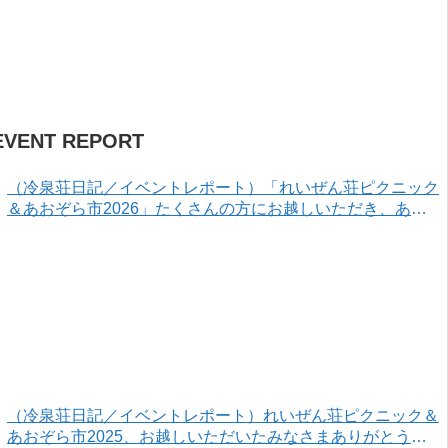
EVENT REPORT
（冷泉荘日記／イベントレポート）「れいぜん荘ピクニック
＆あおぞら市2026」たくさんの方にお越しいただき、あり
がとうございました！
（冷泉荘日記／イベントレポート）れいぜん荘ピクニック＆
あおぞら市2025、お越しいただいたみなさまありがとうご