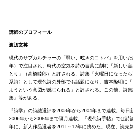
講師のプロフィール
渡辺玄英
現代のサブカルチャーの「弱い、呟きのコトバ」を用いた詩
年）で注目され、時代の空気を詩の言葉に刻む「新しい言
とり」（高橋睦郎）と評される。詩集『火曜日になったら戦
系詩〉として現代詩の外部でも話題になり、吉本隆明に「
ようという意図が感じられる」と評される。この他、詩集
集』等がある。
『詩学』の詩誌選評を2003年から2004年まで連載。毎
2006年から2008年まで隔月連載。『現代詩手帖』では詩誌
年に、新人作品選者を2011～12年に務めた。現在、読