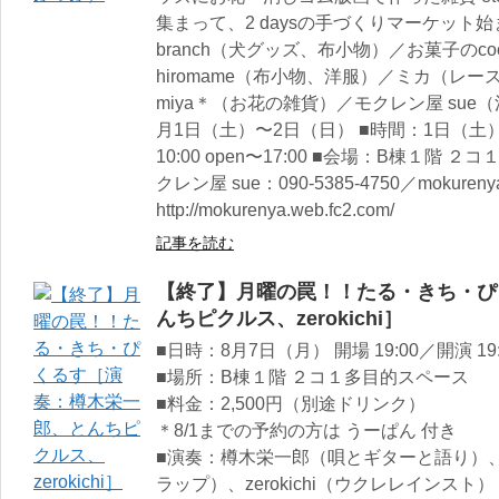
集まって、2 daysの手づくりマーケット始ま
branch（犬グッズ、布小物）／お菓子のc
hiromame（布小物、洋服）／ミカ（レ
miya＊（お花の雑貨）／モクレン屋 sue
月1日（土）〜2日（日） ■時間：1日（土）12:
10:00 open〜17:00 ■会場：B棟１階
クレン屋 sue：090-5385-4750／mokurenya
http://mokurenya.web.fc2.com/
記事を読む
【終了】月曜の罠！！たる・きち・ぴ
んちピクルス、zerokichi］
■日時：8月7日（月） 開場 19:00／開演 19:
■場所：B棟１階 ２コ１多目的スペース
■料金：2,500円（別途ドリンク）
＊8/1までの予約の方は うーぱん 付き
■演奏：樽木栄一郎（唄とギターと語り）
ラップ）、zerokichi（ウクレレインスト）