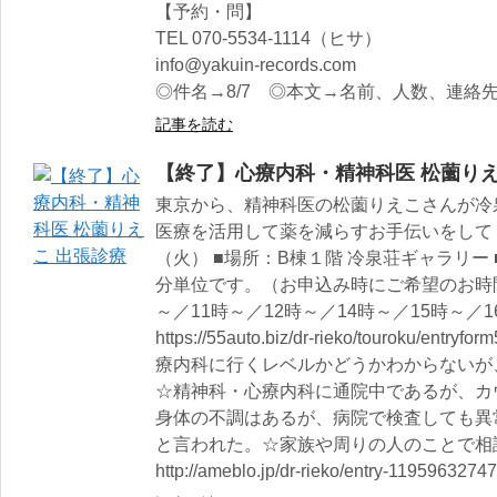
【予約・問】
TEL 070-5534-1114（ヒサ）
info@yakuin-records.com
◎件名→8/7 ◎本文→名前、人数、連絡
記事を読む
【終了】心療内科・精神科医 松薗りえ
東京から、精神科医の松薗りえこさんが冷
医療を活用して薬を減らすお手伝いをしてく
（火） ■場所：B棟１階 冷泉荘ギャラリー ■
分単位です。（お申込み時にご希望のお時間
～／11時～／12時～／14時～／15時～／
https://55auto.biz/dr-rieko/touroku
療内科に行くレベルかどうかわからないが
☆精神科・心療内科に通院中であるが、カ
身体の不調はあるが、病院で検査しても異
と言われた。☆家族や周りの人のことで相談
http://ameblo.jp/dr-rieko/entry-11959632747