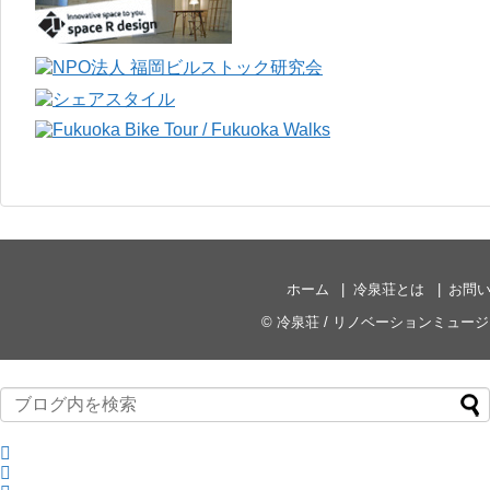
ホーム
冷泉荘とは
お問
©
冷泉荘 / リノベーションミュー