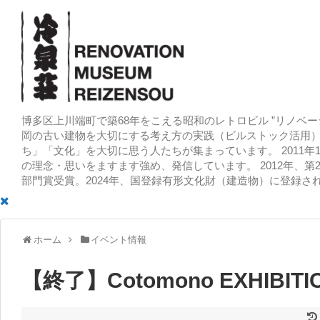
博多区上川端町で築68年をこえる昭和のレトロビル ”リノベー
岡の古い建物を大切にする考え方の実践（ビルストック活用）
ち」「文化」を大切に思う人たちが集まっています。 2011
の理念・思いをますます強め、発信しています。 2012年、第
部門賞受賞。2024年、国登録有形文化財（建造物）に登録さ
ホーム
イベント情報
【終了】Cotomono EXHIBIT