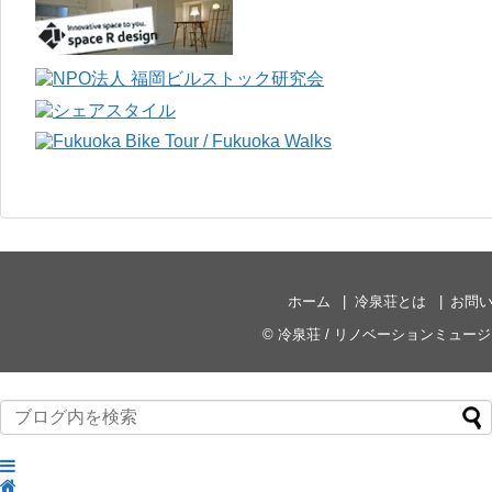
ホーム
冷泉荘とは
お問
©
冷泉荘 / リノベーションミュー