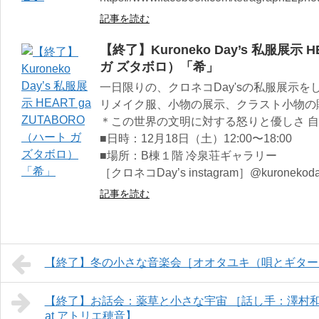
記事を読む
【終了】Kuroneko Day’s 私服展示 
ガ ズタボロ）「希」
一日限りの、クロネコDay'sの私服展示
リメイク服、小物の展示、クラスト小物の
＊この世界の文明に対する怒りと優しさ 
■日時：12月18日（土）12:00〜18:00
■場所：B棟１階 冷泉荘ギャラリー
［クロネコDay’s instagram］@kuronekoda
記事を読む
【終了】冬の小さな音楽会［オオタユキ（唄とギター）
【終了】お話会：薬草と小さな宇宙 ［話し手：澤村和博さん］
at アトリエ穂音】