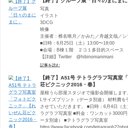
【終了】グループ展「日々のまにまに
写真
イラスト
3DCG
映像
主催者：椎名唯月／かみた／舟越文哉／シ
■日時：6月25日（土）13:00〜18:00
■会場：B棟１階 ２コ１多目的スペース
【詳細】Twitter @hibinomanimani
記事を読む
【終了】A51号 テトラグラフ写真室
荘ピクニック2016・春】
屋根うら部屋スタジオで撮影会開催します。
Lサイズプリント（データ別途） 材料費
させていただきます。 ■日時：6月4日（土）11
ラグラフ写真室 ■料金：ワンカット3000
ータ別途） ■テトラグラフ写真室
https://www.facebook.com/tetragraph22phot