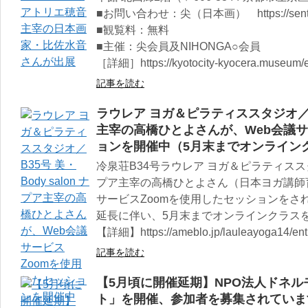
■お問い合わせ：尖（日本画） https://senten.
■観覧料：無料
■主催：尖会員及NIHONGA○会員
［詳細］https://kyotocity-kyocera.museum/e
記事を読む
ラウレア ヨガ＆ピラティススタジオ／B35
主宰の高橋ひとよさんが、Web会議サ
ョンを開催中（5月末までオンライン
冷泉荘B34号ラウレア ヨガ＆ピラティススタジオ
プア主宰の高橋ひとよさん（日本ヨガ講師育
サービスZoomを使用したセッションをさ
延長に伴い、5月末までオンラインクラス
【詳細】https://ameblo.jp/lauleayoga14/ent
記事を読む
【5月頃に開催延期】NPO法人ドネ
ト」を開催、参加者を募集されていま