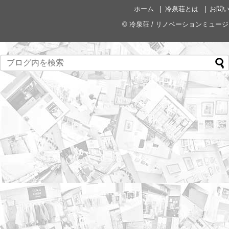
ホーム
冷泉荘とは
お問
©
冷泉荘 / リノベーションミュー