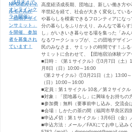
高度経済成長期、団地は、新しい働き方や
半世紀を経て、社会が大きく変化している
や暮らしを模索できるフロンティアになっ
分の暮らしをふりかえり、みんなで暮らす
し」がいきいき暮らせる場を集った「みん
なるワークショップが、この団地デザイン
民のみなさま、サミットの時間です！ふる
サミットに合わせて、【団地宿泊体験ツア
■日時：《第１サイクル》①3月7日（土）13:0
月8日（日）10:00～16:00
《第２サイクル》①3月21日（土）13:00～1
（日）10:00～16:00
■定員：第１サイクル 10名／第２サイクル 
■対象：「団地暮らし」に興味をお持ちの
■参加費：無料（要事前申し込み、交流会は
■会場：しかたの茶の間（福岡市早良区四箇
■申込〆切：第１サイクル：3月6日（金）
■申込方法：メール／FAXにてお申し込みくださ
5762《mail》：donnerlemot@gmail.com