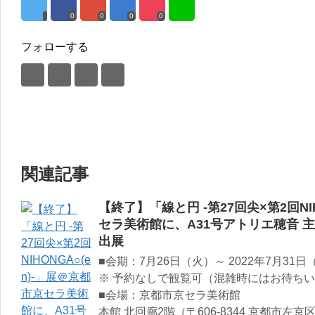
0
0
0
0
フォローする
関連記事
【終了】「線と円 -第27回尖×第2回NI
セラ美術館に、A31号アトリエ穂音 
出展
■会期：7月26日（火）～ 2022年7月31日（日
※ 予約なしで観覧可（混雑時にはお待ち
■会場：京都市京セラ美術館
本館 北回廊2階（〒606-8344 京都市左京