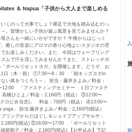
a/pilates ＆ Napua「子供から大人まで楽しめる
」
ていくのって大事でしょ？裸足で大地を踏み込むのっ
よ～。昔懐かしい子供が遊ぶ風景を見てみませんか？
母さんも一緒にいかがですか？ 午後からはじっく
入
ガ。癒しの音楽にアロマの香り心地よいスタジオの雰
ドでお楽しみください。また、今回はウェーブリング
リズムで汗を流してみませんか？また、ストレッチポ
ル「ポールリセットヨガ」を開催します。どうぞ、お
1日（木・祝） ①7:30〜8：30 「朝キッズヨガin
ない体をつくろう～」 担当：藤井きよみ／料金：
:00〜12:00 「ファスティングセミナー １日ファステ
橋ひとよ／料金：2,160円（税込） ③12:00〜
マクロビ弁当含)」 料金：700円（税込） ④13:00〜
flow yoga」 担当:藤井きよみ／料金：2,160円(税込）
「ウェーブリングからだほぐし＆シェイプアップサルサ」
60円(税込) ⑤16:00〜17:00 「ポールリセット
施
福留順子／料金：2,160円(税込) 【お申込み】下記