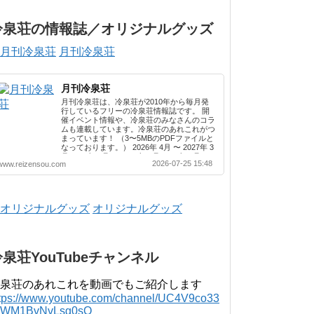
冷泉荘の情報誌／オリジナルグッズ
月刊冷泉荘
月刊冷泉荘
月刊冷泉荘は、冷泉荘が2010年から毎月発
行しているフリーの冷泉荘情報誌です。 開
催イベント情報や、冷泉荘のみなさんのコラ
ムも連載しています。冷泉荘のあれこれがつ
まっています！ （3〜5MBのPDFファイルと
なっております。） 2026年 4月 〜 2027年 3
月 2025年 4月 〜 2026年 3月 2024年 4月 〜
2026-07-25 15:48
www.reizensou.com
2025年 3月 2023年 4月 〜 2024年 3月 2022
年 4月 〜 2023年 3月 2021年 4月 〜 2022年
3月 2020年 4月 〜 2021年 3月 2019年 4月 〜
2020年 3月 2018年 4月 〜 2019年 3月 2017
年 4月 〜 2018年 3月 2016年 4月 〜 2017年
オリジナルグッズ
3月 2015年 4月 〜 2016年 3月 2014年 4月 〜
2015年 3月 2013...
冷泉荘YouTubeチャンネル
泉荘のあれこれを動画でもご紹介します
ttps://www.youtube.com/channel/UC4V9co33
lWM1BvNvLsg0sQ