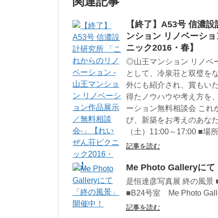
関連記事
【終了】A53号 信濃
ンション リノベーシ
ニック2016・春】
◎山王マンション リノベ
として、冷泉荘と双璧を
外にも紹介され、賞もい
得たノウハウや考え方を、
ーション無料相談会 これ
び、新築をお考えのあなた
（土）11:00～17:00 
記事を読む
Me Photo Galle
是恒達彦写真展 終の風景 
■B24号室 Me Photo Gall
記事を読む