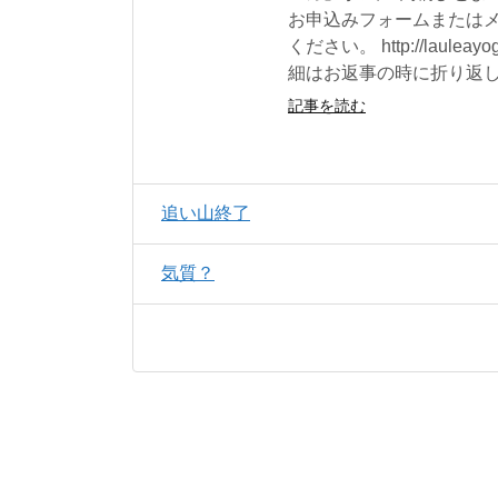
お申込みフォームまたは
ください。 http://lauleayoga
細はお返事の時に折り返
記事を読む
追い山終了
気質？