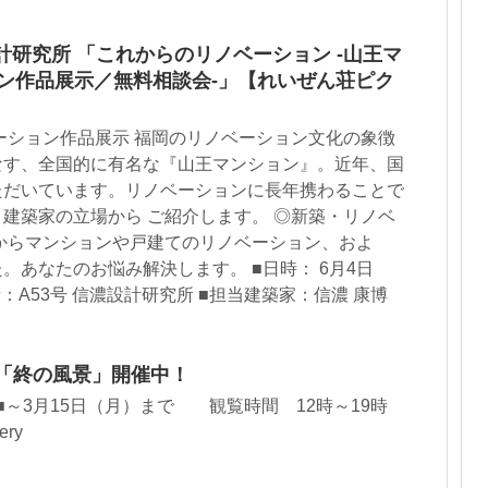
設計研究所 「これからのリノベーション -山王マ
ョン作品展示／無料相談会-」【れいぜん荘ピク
ーション作品展示 福岡のリノベーション文化の象徴
なす、全国的に有名な『山王マンション』。近年、国
ただいています。リノベーションに長年携わることで
建築家の立場から ご紹介します。 ◎新築・リノベ
からマンションや戸建てのリノベーション、およ
。あなたのお悩み解決します。 ■日時： 6月4日
■場所：A53号 信濃設計研究所 ■担当建築家：信濃 康博
ryにて「終の風景」開催中！
■～3月15日（月）まで 観覧時間 12時～19時
ery