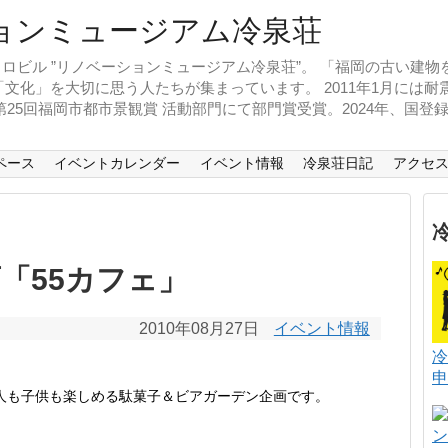
ロビル ”リノベーションミュージアム冷泉荘”。 「福岡の古い建
文化」を大切に思う人たちが集まっています。 2011年1月には
、第25回福岡市都市景観賞 活動部門にて部門賞受賞。2024年、国
ペース
イベントカレンダー
イベント情報
冷泉荘日記
アクセ
「55カフェ」
2010年08月27日
イベント情報
冷
申
大人も子供も楽しめる駄菓子＆ビアガーデン企画です。