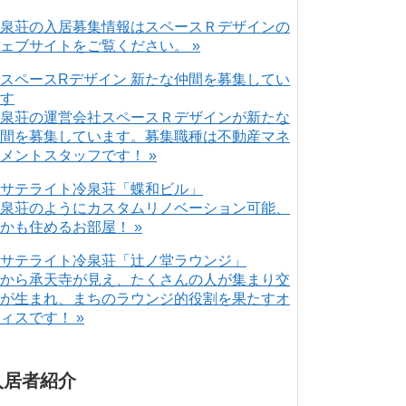
泉荘の入居募集情報はスペースＲデザインの
ェブサイトをご覧ください。 »
泉荘の運営会社スペースＲデザインが新たな
間を募集しています。募集職種は不動産マネ
メントスタッフです！ »
泉荘のようにカスタムリノベーション可能、
かも住めるお部屋！ »
から承天寺が見え、たくさんの人が集まり交
が生まれ、まちのラウンジ的役割を果たすオ
ィスです！ »
入居者紹介