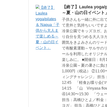
【終了】Laulea yog
～夏・山の日イベント
子供さんも一緒に外に出
て意外と気持ちいいです
冷泉公園でキッズヨガ。お
り自分を見つめる大人ヨ
囲気をきよみさんのリー
で有酸素運動～サルサの
ールを利用したオリジナ
楽しみに。 ■開催日：8月1
冷泉公園～夏の暑さに負け
1,000円（税込） ②11
ィングチャレンジ」 担当：高
12:45 「軽食お喋り会(
14:15 「山 Vinyasa 
④14:30〜15:30 
担当：高橋ひとよ／料金：2,1
ヨガ」 担当：高橋ひとよ&