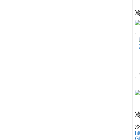
冷
h
G