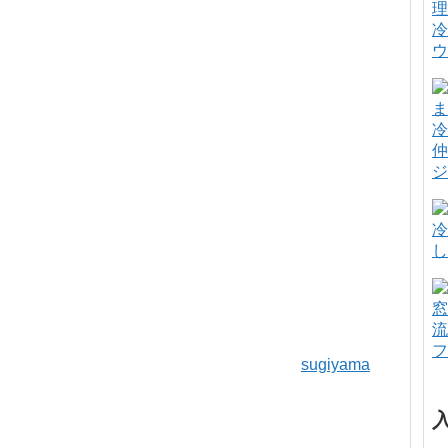
冷
ウ
冷
仲
ジ
冷
し
窓
流
フ
sugiyama