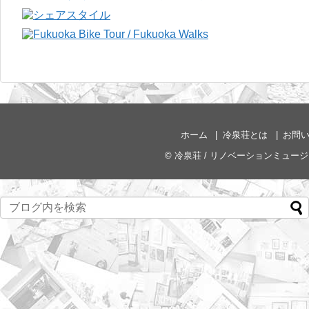
ホーム
冷泉荘とは
お問
©
冷泉荘 / リノベーションミュー