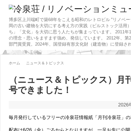
博多区上川端町で築68年をこえる昭和のレトロビル ”リノベー
岡の古い建物を大切にする考え方の実践（ビルストック活用）
ち」「文化」を大切に思う人たちが集まっています。 2011
の理念・思いをますます強め、発信しています。 2012年、第
部門賞受賞。2024年、国登録有形文化財（建造物）に登録さ
ホーム
ニュース＆トピックス
（ニュース＆トピックス）月刊冷
号できました！
2026
毎月発行しているフリーの冷泉荘情報紙「月刊冷泉荘」の2
配布は6/26（金）ごろからとなりますが、一足お先に公開