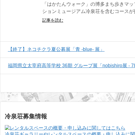
「はかたんウォーク」の博多まち歩きマッ
ションミュージアム冷泉荘を含むコースが掲載さ
記事を読む
【終了】ネコチクラ夏公募展「青 -blue- 展」
福岡県立太宰府高等学校 36期 グループ展「nobishiro展 - 78,1
冷泉荘募集情報
冷泉荘ギャラリーやレンタルスペースの概要・申し込みに関