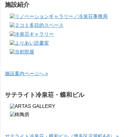
施設紹介
施設案内ページへ »
サテライト冷泉荘・蝶和ビル
サテライト冷泉荘・蝶和ビル（博多区店屋町4-8） »