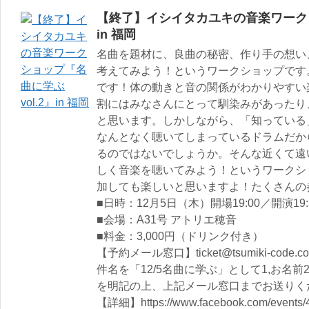
【終了】イシイタカユキの音楽ワークショ
in 福岡
名曲を題材に、良曲の秘密、作り手の想い
考えてみよう！というワークショップです。
です！体の動きと音の関係がわかりやすい
割にはみなさんにとって馴染みがあったり
と思います。しかしながら、「知っている
なんとなく聴いてしまっているドラムだか
るのではないでしょうか。そんな近くて遠
しく音楽を聴いてみよう！というワークシ
加しても楽しいと思いますよ！たくさんの
■日時：12月5日（木）開場19:00／開演19:
■会場：A31号 アトリエ穂音
■料金：3,000円（ドリンク付き）
【予約メール窓口】ticket@tsumiki-code.c
件名を「12/5名曲に学ぶ」として1,お名前
を明記の上、上記メール窓口までお送りく
【詳細】https://www.facebook.com/events/