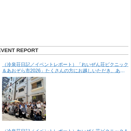
EVENT REPORT
（冷泉荘日記／イベントレポート）「れいぜん荘ピクニック
＆あおぞら市2026」たくさんの方にお越しいただき、あり
がとうございました！