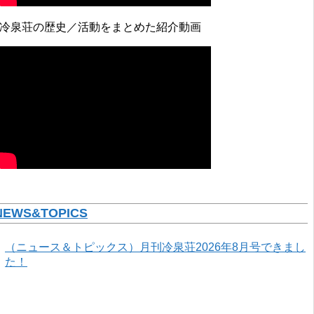
↓冷泉荘の歴史／活動をまとめた紹介動画
NEWS&TOPICS
（ニュース＆トピックス）月刊冷泉荘2026年8月号できまし
た！