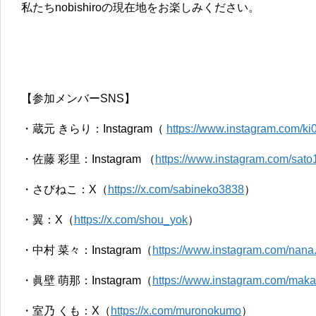
私たちnobishiroの現在地をお楽しみください。
【参加メンバーSNS】
・蔵元 きらり：Instagram（
https://www.
instagram.com/ki
・佐藤 彩里：Instagram （
https://www.instagram.com/
sato
・さびねこ：X（
https://x.com/
sabineko3838
）
・翼：X（
https://x.com/shou_yok
）
・中村 菜々：Instagram（
https://www.
instagram.com/nana
・眞壁 萌那：Instagram（
https://www.
instagram.com/mak
・室乃 くも：X（
https://x.com/muronokumo
）