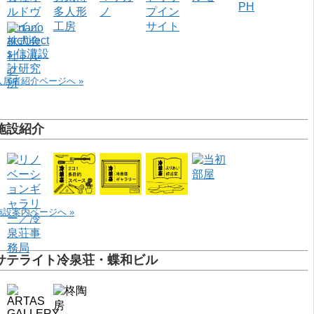
入居者紹介ページへ »
施設紹介
施設案内ページへ »
サテライト冷泉荘・蝶和ビル