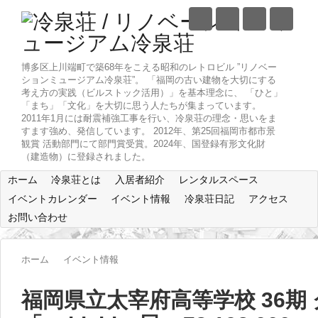
博多区上川端町で築68年をこえる昭和のレトロビル ”リノベー
ションミュージアム冷泉荘”。 「福岡の古い建物を大切にする
考え方の実践（ビルストック活用）」を基本理念に、 「ひと」
「まち」「文化」を大切に思う人たちが集まっています。
2011年1月には耐震補強工事を行い、冷泉荘の理念・思いをま
すます強め、発信しています。 2012年、第25回福岡市都市景
観賞 活動部門にて部門賞受賞。2024年、国登録有形文化財
（建造物）に登録されました。
ホーム
冷泉荘とは
入居者紹介
レンタルスペース
イベントカレンダー
イベント情報
冷泉荘日記
アクセス
お問い合わせ
ホーム
イベント情報
福岡県立太宰府高等学校 36期