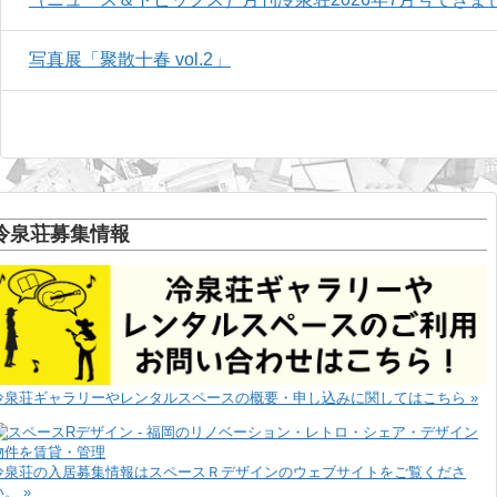
写真展「聚散十春 vol.2」
冷泉荘募集情報
冷泉荘ギャラリーやレンタルスペースの概要・申し込みに関してはこちら »
冷泉荘の入居募集情報はスペースＲデザインのウェブサイトをご覧くださ
い。 »