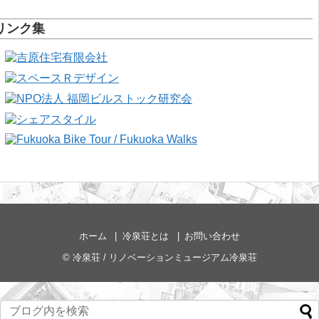
リンク集
ホーム
冷泉荘とは
お問い合わせ
©
冷泉荘 / リノベーションミュージアム冷泉荘