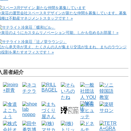
冷泉荘の運営会社スペースＲデザインが新たな仲間を募集しています。募集
職種は不動産マネジメントスタッフです！ »
冷泉荘のようにカスタムリノベーション可能、しかも住めるお部屋！ »
窓から承天寺が見え、たくさんの人が集まり交流が生まれ、まちのラウンジ
的役割を果たすオフィスです！ »
入居者紹介