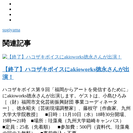
sugiyama
関連記事
【終了】ハコザキボイスにakioworks徳永さんが出
演！
ハコザキボイス第９回「福岡からアートを発信するために」
にakioworks徳永さんが出演します。ゲストは、小島ひろみ
［（財）福岡市文化芸術振興財団 事業コーディネータ
ー］、徳永昭夫［芸術現場調整家］、藤枝守［作曲家、九州
大学大学院教授］ ■日時：11月10日（水）18時30分開場、
19時〜21時 ■場所：珪藻庵（九州大学箱崎キャンパス）
■定員：25名（先着順） ■参加費：500円（資料代、珪藻庵