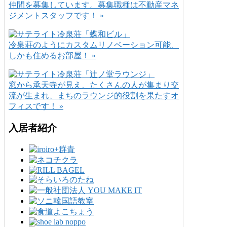
仲間を募集しています。募集職種は不動産マネ
ジメントスタッフです！ »
冷泉荘のようにカスタムリノベーション可能、
しかも住めるお部屋！ »
窓から承天寺が見え、たくさんの人が集まり交
流が生まれ、まちのラウンジ的役割を果たすオ
フィスです！ »
入居者紹介