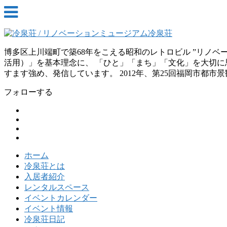
博多区上川端町で築68年をこえる昭和のレトロビル ”リノ
活用）」を基本理念に、 「ひと」「まち」「文化」を大切に思
すます強め、発信しています。 2012年、第25回福岡市都市
フォローする
ホーム
冷泉荘とは
入居者紹介
レンタルスペース
イベントカレンダー
イベント情報
冷泉荘日記