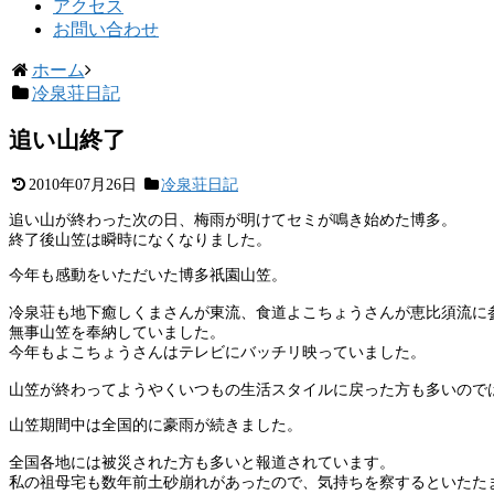
アクセス
お問い合わせ
ホーム
冷泉荘日記
追い山終了
2010年07月26日
冷泉荘日記
追い山が終わった次の日、梅雨が明けてセミが鳴き始めた博多。
終了後山笠は瞬時になくなりました。
今年も感動をいただいた博多祇園山笠。
冷泉荘も地下癒しくまさんが東流、食道よこちょうさんが恵比須流に
無事山笠を奉納していました。
今年もよこちょうさんはテレビにバッチリ映っていました。
山笠が終わってようやくいつもの生活スタイルに戻った方も多いので
山笠期間中は全国的に豪雨が続きました。
全国各地には被災された方も多いと報道されています。
私の祖母宅も数年前土砂崩れがあったので、気持ちを察するといたた