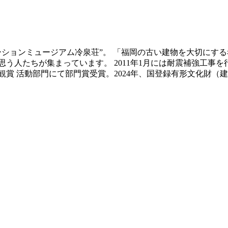
ベーションミュージアム冷泉荘”。 「福岡の古い建物を大切にす
う人たちが集まっています。 2011年1月には耐震補強工事
景観賞 活動部門にて部門賞受賞。2024年、国登録有形文化財