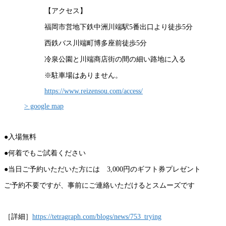
【アクセス】
福岡市営地下鉄中洲川端駅5番出口より徒歩5分
西鉄バス川端町博多座前徒歩5分
冷泉公園と川端商店街の間の細い路地に入る
※駐車場はありません。
https://www.reizensou.com/access/
> google map
●入場無料
●何着でもご試着ください
●当日ご予約いただいた方には 3,000円のギフト券プレゼント
ご予約不要ですが、事前にご連絡いただけるとスムーズです
［詳細］
https://tetragraph.com/blogs/news/753_trying