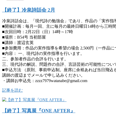
【終了】冷泉詩話会 2月
冷泉詩話会は、「現代詩の勉強会」であり、作品の「実作指
■開催計画：毎月一回、主に毎月の最終日曜日14時から三時
■次回日時：2月22日（日）14時～17時
■場所：B54号 当初部屋
■講師：渡辺玄英
■参加費用：作品の実作指導を希望の場合 2,500円（一作品に
■内容： 一、現代詩の実作指導を行います。
二、参加者作品の合評を行います。
三、現代詩の解説、問題作の合評、言語芸術の可能性につい
■申込方法 （原則、事前申込制。座席に余裕あれば当日飛込
講師の渡辺までメールで申し込みください。
・講師お申込先：zzzz7979watanabe@gmail.com
記事を読む
【終了】写真展『ONE AFTER』