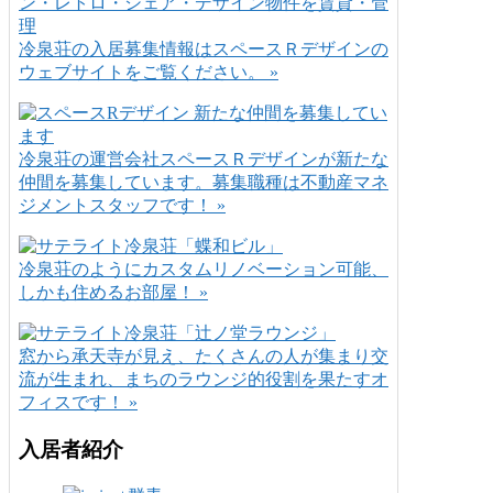
冷泉荘の入居募集情報はスペースＲデザインの
ウェブサイトをご覧ください。 »
冷泉荘の運営会社スペースＲデザインが新たな
仲間を募集しています。募集職種は不動産マネ
ジメントスタッフです！ »
冷泉荘のようにカスタムリノベーション可能、
しかも住めるお部屋！ »
窓から承天寺が見え、たくさんの人が集まり交
流が生まれ、まちのラウンジ的役割を果たすオ
フィスです！ »
入居者紹介