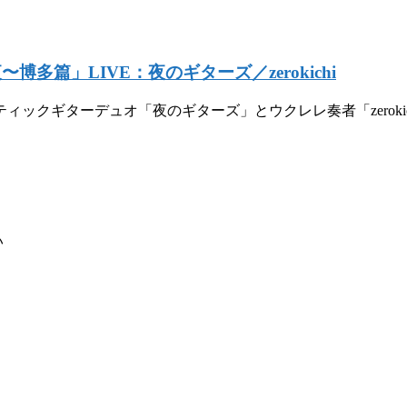
篇」LIVE：夜のギターズ／zerokichi
ックギターデュオ「夜のギターズ」とウクレレ奏者「zerokic
い