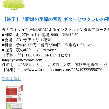
【終了】「新緑の季節の音景 ギターとウクレレの夜〜博多
タカスギケイと潮田和也によるインストルメンタルアコースティ
■日時：4月27日（土）開場19:00／開演19:30
■会場：A31号 アトリエ穂音
■料金：予約2,000円／当日2,500円 ※別途1ドリンク
■出演：夜のギターズ／zerokichi
［予約・問］TEL 070-5534-1114（ヒサ）
info@yakuin-records.com
件名を「4/27穂音」とし、お名前、人数、連絡先を送信下さ
【詳細】 https://www.facebook.com/events/285419322355679/
記事を読む