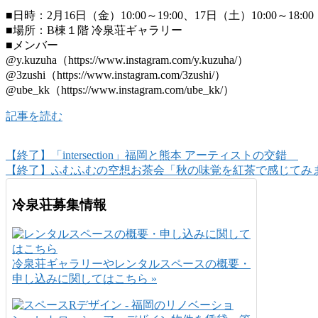
■日時：2月16日（金）10:00～19:00、17日（土）10:00～18:00
■場所：B棟１階 冷泉荘ギャラリー
■メンバー
@y.kuzuha（https://www.instagram.com/y.kuzuha/）
@3zushi（https://www.instagram.com/3zushi/）
@ube_kk（https://www.instagram.com/ube_kk/）
記事を読む
【終了】「intersection」福岡と熊本 アーティストの交錯
【終了】ふむふむの空想お茶会「秋の味覚を紅茶で感じてみ
冷泉荘募集情報
冷泉荘ギャラリーやレンタルスペースの概要・
申し込みに関してはこちら »