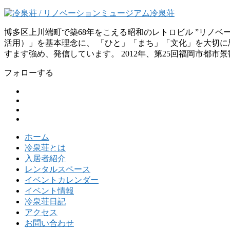
博多区上川端町で築68年をこえる昭和のレトロビル ”リノ
活用）」を基本理念に、 「ひと」「まち」「文化」を大切に思
すます強め、発信しています。 2012年、第25回福岡市都市
フォローする
ホーム
冷泉荘とは
入居者紹介
レンタルスペース
イベントカレンダー
イベント情報
冷泉荘日記
アクセス
お問い合わせ