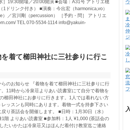
］19:30開場／20:00開演 ■会場：A31号 アトリエ穂
ウ
円（1ドリンク付き） ■演奏：今出宏（harmonica,vo）
kulele）／宮川剛（percussion） ［予約・問］ アトリエ
horn.com/ TEL 070-5534-1114 info@yakuin-
冷
仲
ジ
冷
物を着て櫛田神社に三社参りに行こ
し
窓
流
からのお知らせ 『着物を着て櫛田神社に三社参りに行
フ
す。11時から冷泉荘よりあい読書室にて自分で着物を
位の櫛田神社にお参りに行きます。1人では着れない方
トレッスンも同時にあります。着物一式を持参下さい
戻り茶話会を開催します。 ■日時：1月30日（水）
B棟1階 よりあい読書室 ■参加料：1人 ¥1,000 (茶話会の
加したいかたは冷泉荘又はほんだ着付け教室迄ご連絡