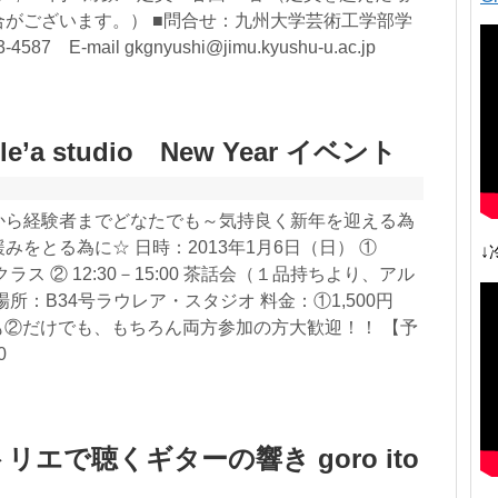
合がございます。） ■問合せ：九州大学芸術工学部学
587 E-mail gkgnyushi@jimu.kyushu-u.ac.jp
e’a studio New Year イベント
から経験者までどなたでも～気持良く新年を迎える為
みをとる為に☆ 日時：2013年1月6日（日） ①
↓
ヨガクラス ② 12:30－15:00 茶話会（１品持ちより、アル
所：B34号ラウレア・スタジオ 料金：①1,500円
でも②だけでも、もちろん両方参加の方大歓迎！！ 【予
0
エで聴くギターの響き goro ito