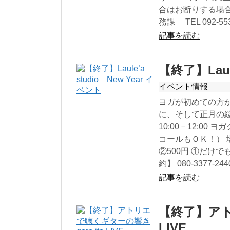
合はお断りする場
務課 TEL 092-553-4
記事を読む
【終了】Laul
イベント情報
ヨガが初めての方
に、そして正月の緩
10:00－12:00 
コールもＯＫ！） 場
②500円 ①だけ
約】 080-3377-244
記事を読む
【終了】アトリ
LIVE