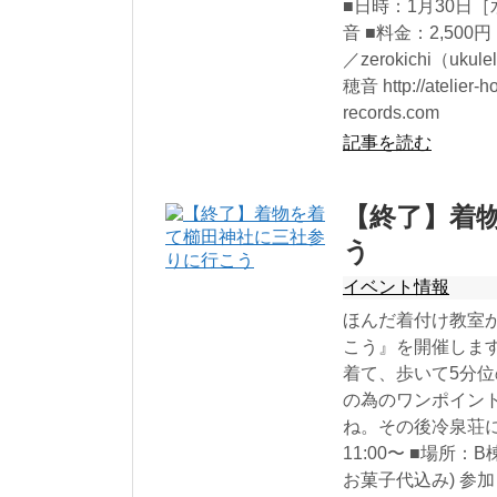
■日時：1月30日［水
音 ■料金：2,500
／zerokichi（u
穂音 http://atelier-
records.com
記事を読む
【終了】着
う
イベント情報
ほんだ着付け教室
こう』を開催しま
着て、歩いて5分
の為のワンポイン
ね。その後冷泉荘に
11:00〜 ■場所：
お菓子代込み) 参