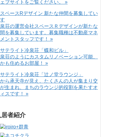
ェブサイトをご覧ください。 »
泉荘の運営会社スペースＲデザインが新たな
間を募集しています。募集職種は不動産マネ
メントスタッフです！ »
泉荘のようにカスタムリノベーション可能、
かも住めるお部屋！ »
から承天寺が見え、たくさんの人が集まり交
が生まれ、まちのラウンジ的役割を果たすオ
ィスです！ »
入居者紹介