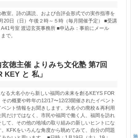
の教室。詩の講読、および合評会形式での実作指導を
1月20日（日）午後２時～５時（毎月開催予定） ■受講
：A41号室 渡辺玄英事務所 ■申込み：事前にメール
p まで。
玄徳主催 よりみち文化塾 第7回
R KEY と 私」
になる大名小から新しい福岡の未来を創るKEYS FOR
その概要や昨年の12/17〜12/23開催されたイベント
イベント情報をお聞きします。大名小の廃校＆再利用
住民だけではなく、市民や福岡で働く人、福岡を訪れ
そして、その他の地域の取り組みの新しいヒントにな
す。KFKをいろんな角度から眺めてみて、自分の問題
施
みたいと思います。 ■日時：1月19日（土） 19：