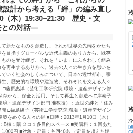
環境設計から考える「絆」の編み直し
0（木）19:30~21:30 歴史・文
去との対話―
して新たなものを創造し、それが世界の先端をかたち
歩を目指すグローバルな近代主義のあり方から、既存
たものを受け継ぎ、それを「いま」にふさわしく組み
力を再生するあり方へ。過去の人々の生き方を思いを
していく社会のしくみについて、日本の近世都市、宗
再生、歴史的な環境や建造物、それぞれを支える人々
 □藤原惠洋（芸術工学研究院 環境・遺産デザイン部
保存から、保全と活用、そして再生と創造へ □岸泰子
環境・遺産デザイン部門 准教授）：近世の絆と「住み
間 □福島綾子（芸術工学研究院 環境・遺産デザイン
築をめぐる人々の絆 ■日時：2013年1月10日（木）
冷
 ■会場：B棟１階 ２コ１多目的スペース ■受講料：１回あた
h
生 1,000円 ■対象・定員：各回40名 （定員を超えた場
G