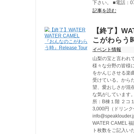
下さい。 ■電話：070 
記事を読む
【終了】WAT
こがわらう時』R
イベント情報
山梨の宝と言われてい
様々な分野の皆様
をかんじさせる楽
受けている。から
望、愛おしさが混在
な気がしています。 ■
所：B棟１階 ２コ１
3,000円（ドリン
info@speakloud
WATER CAM
ト枚数をご記入い