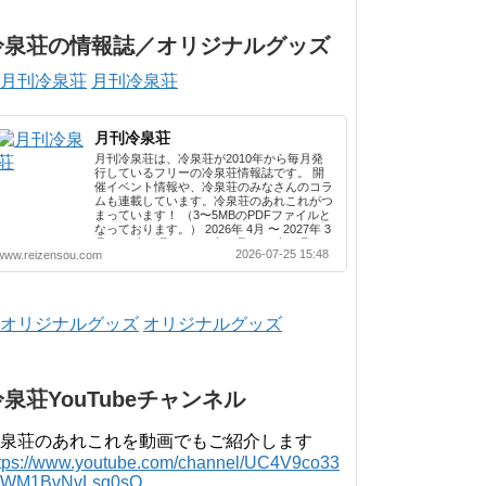
冷泉荘の情報誌／オリジナルグッズ
月刊冷泉荘
月刊冷泉荘
月刊冷泉荘は、冷泉荘が2010年から毎月発
行しているフリーの冷泉荘情報誌です。 開
催イベント情報や、冷泉荘のみなさんのコラ
ムも連載しています。冷泉荘のあれこれがつ
まっています！ （3〜5MBのPDFファイルと
なっております。） 2026年 4月 〜 2027年 3
月 2025年 4月 〜 2026年 3月 2024年 4月 〜
2026-07-25 15:48
www.reizensou.com
2025年 3月 2023年 4月 〜 2024年 3月 2022
年 4月 〜 2023年 3月 2021年 4月 〜 2022年
3月 2020年 4月 〜 2021年 3月 2019年 4月 〜
2020年 3月 2018年 4月 〜 2019年 3月 2017
年 4月 〜 2018年 3月 2016年 4月 〜 2017年
オリジナルグッズ
3月 2015年 4月 〜 2016年 3月 2014年 4月 〜
2015年 3月 2013...
冷泉荘YouTubeチャンネル
泉荘のあれこれを動画でもご紹介します
ttps://www.youtube.com/channel/UC4V9co33
lWM1BvNvLsg0sQ