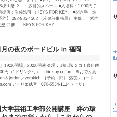
所：B棟１階 ２コ１多目的スペース ■入場料：1,000円 (1
題提供：岩佐浩司 （KEYS FOR KEY） ■聞き手（進
】 092-985-4562 （冷泉荘事務局） 主催： 杉内
 共催： KEYS FOR KEY
月の夜のボードビル in 福岡
サ
8
］19:30開場／20:00開演 会場：B棟1階 ２コ１多目的
0円（1ドリンク付） drink by coffon ※おでんあ
on＆jordon／zerokichi ［予約・問］ 薬院レコード
cords.com アトリエ穂音 070-5534-1114（ヒサ）
サ
州大学芸術工学部公開講座 絆の環
1
これまでの絆」から「これからの