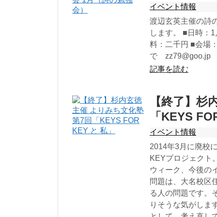
イベント情報
渡辺玄英主催の詩
します。 ■日時：
料：二千円 ■会場
で zz79@goo.j
記事を読む
【終了】杉内
「KEYS FO
イベント情報
2014年3月に廃校
KEYプロジェクト。
ウィーク、今後の
問題は、大名校区
る人の問題です。
りそうな気がしま
として、考え直して