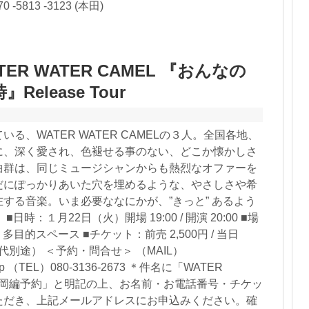
-5813 -3123 (本田)
ER WATER CAMEL 『おんなの
elease Tour
る、WATER WATER CAMELの３人。全国各地、
に、深く愛され、色褪せる事のない、どこか懐かしさ
曲群は、同じミュージシャンからも熱烈なオファーを
だにぽっかりあいた穴を埋めるような、やさしさや希
する音楽。いま必要ななにかが、”きっと” あるよう
日時：１月22日（火）開場 19:00 / 開演 20:00 ■場
多目的スペース ■チケット：前売 2,500円 / 当日
ク代別途） ＜予約・問合せ＞ （MAIL）
er.jp （TEL）080-3136-2673 ＊件名に「WATER
EL 福岡編予約」と明記の上、お名前・お電話番号・チケッ
ただき、上記メールアドレスにお申込みください。確