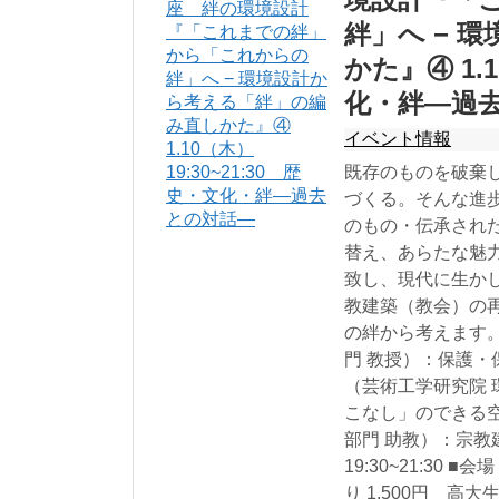
絆」へ − 
かた』④ 1.1
化・絆―過
イベント情報
既存のものを破棄
づくる。そんな進
のもの・伝承され
替え、あらたな魅
致し、現代に生か
教建築（教会）の
の絆から考えます。
門 教授）：保護・
（芸術工学研究院 
こなし」のできる空
部門 助教）：宗教建
19:30~21:30
り 1,500円 高大