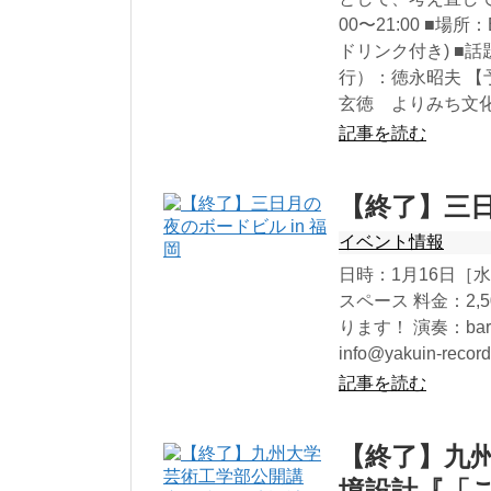
00〜21:00 ■場
ドリンク付き) ■話
行）：徳永昭夫 【予約
玄徳 よりみち文化塾
記事を読む
【終了】三日
イベント情報
日時：1月16日［水
スペース 料金：2,50
ります！ 演奏：bar
info@yakuin-re
記事を読む
【終了】九
境設計『「