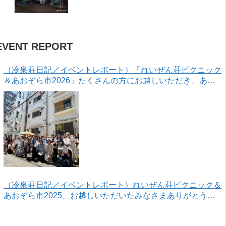
EVENT REPORT
（冷泉荘日記／イベントレポート）「れいぜん荘ピクニック
＆あおぞら市2026」たくさんの方にお越しいただき、あり
がとうございました！
（冷泉荘日記／イベントレポート）れいぜん荘ピクニック＆
あおぞら市2025、お越しいただいたみなさまありがとうご
ざいました！