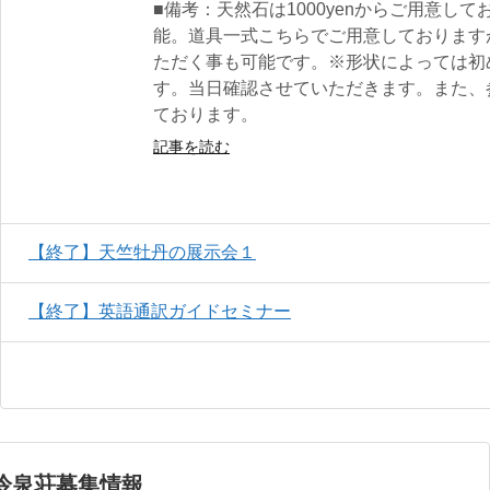
■備考：天然石は1000yenからご用意し
能。道具一式こちらでご用意しております
ただく事も可能です。※形状によっては初
す。当日確認させていただきます。また、
ております。
記事を読む
【終了】天竺牡丹の展示会１
【終了】英語通訳ガイドセミナー
冷泉荘募集情報