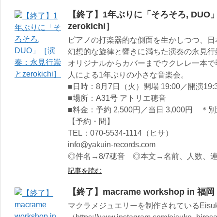
【終了】1年ぶりに「そろそろ, DU
zerokichi］
ピアノの打楽器的な側面を生かしつつ、日本
幻想的な旋律と響きに満ちた演奏の永見行
オリジナルからカバーまでウクレレ一本で季節や
人による1年ぶりの小さな音楽会。
■日時：8月7日（火）開場 19:00／開演19:
■場所：A31号 アトリエ穂音
■料金：予約 2,500円／当日 3,000円 
【予約・問】
TEL：070-5534-1114（ヒサ）
info@yakuin-records.com
◎件名→8/7穂音 ◎本文→名前、人数、
記事を読む
【終了】macrame workshop in 福岡
マクラメジュエリーを制作されているEisuke 