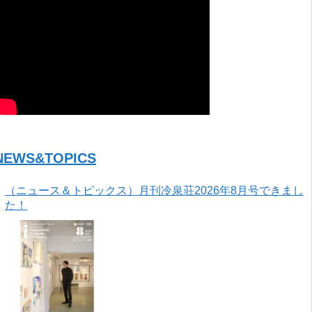
NEWS&TOPICS
（ニュース＆トピックス）月刊冷泉荘2026年8月号できまし
た！