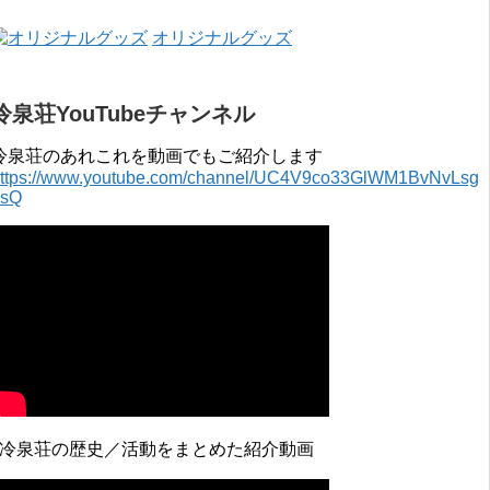
オリジナルグッズ
冷泉荘YouTubeチャンネル
冷泉荘のあれこれを動画でもご紹介します
ttps://www.youtube.com/channel/UC4V9co33GlWM1BvNvLsg
0sQ
↓冷泉荘の歴史／活動をまとめた紹介動画