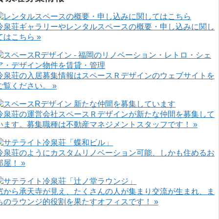
冷泉荘ギャラリーやレンタルスペースの概要・申し込みに関し
てはこちら »
冷泉荘の入居募集情報はスペースＲデザインのウェブサイトを
ご覧ください。 »
冷泉荘の運営会社スペースＲデザインが新たな仲間を募集して
います。募集職種は不動産マネジメントスタッフです！ »
冷泉荘のようにカスタムリノベーション可能、しかも住めるお
部屋！ »
窓から承天寺が見え、たくさんの人が集まり交流が生まれ、ま
ちのラウンジ的役割を果たすオフィスです！ »