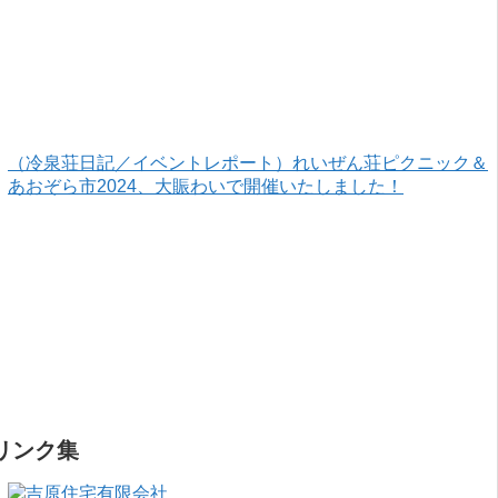
（冷泉荘日記／イベントレポート）れいぜん荘ピクニック＆
あおぞら市2024、大賑わいで開催いたしました！
リンク集