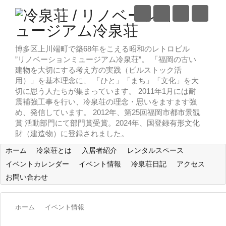
博多区上川端町で築68年をこえる昭和のレトロビル
”リノベーションミュージアム冷泉荘”。 「福岡の古い
建物を大切にする考え方の実践（ビルストック活
用）」を基本理念に、 「ひと」「まち」「文化」を大
切に思う人たちが集まっています。 2011年1月には耐
震補強工事を行い、冷泉荘の理念・思いをますます強
め、発信しています。 2012年、第25回福岡市都市景観
賞 活動部門にて部門賞受賞。2024年、国登録有形文化
財（建造物）に登録されました。
ホーム
冷泉荘とは
入居者紹介
レンタルスペース
イベントカレンダー
イベント情報
冷泉荘日記
アクセス
お問い合わせ
ホーム
イベント情報