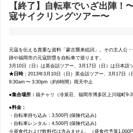
【終了】自転車でいざ出陣！
寇サイクリングツアー〜
元寇を伝える貴重な資料「蒙古襲来絵詞」。その主人公・
跡や福岡市の元寇防塁を自転車で巡ります。
3月10日（日）は英会話ツアー、3月17日（日）は日本語
★日時
：2013年3月10日（日）英会話ツアー、3月17日
9:30am 〜 3:30pm（約6時間）雨天中止
●集合場所：
福チャリ（冷泉荘、福岡市博多区上川端町9-35）
●料金：
・自転車持ち込み：3,500円 (保険代込み)
・自転車レンタル：4,500円 (保険代込み)
※昼食代および飲料代は含みません。（昼食代予算1,000