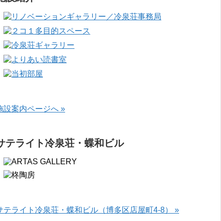
施設案内ページへ »
サテライト冷泉荘・蝶和ビル
サテライト冷泉荘・蝶和ビル（博多区店屋町4-8） »