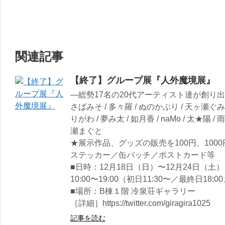
関連記事
【終了】グループ展『人外魔境展』
―総勢17名の20代アーティスト達が創り
さばみそ / 多々羅 / ぬのかぶり / 天ヶ瀬ぐみ / Ch
りがわ / 夢み太 / 如月香 / naMo / 太★陽 / 
瀬まぐと
★展示作品、グッズの販売を100円、100
ステッカー／缶バッチ／ポストカード等
■日時：12月18日（日）〜12月24日（土）
10:00〜19:00（初日11:30〜／最終日18:0
■場所：B棟１階 冷泉荘ギャラリー
［詳細］https://twitter.com/giragira1025
記事を読む