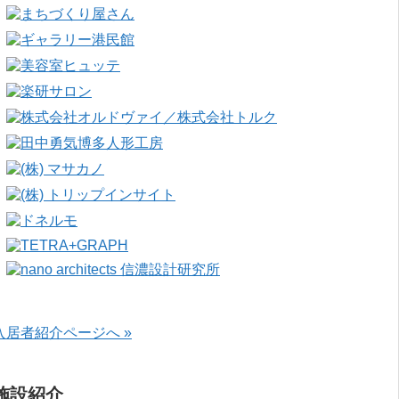
入居者紹介ページへ »
施設紹介