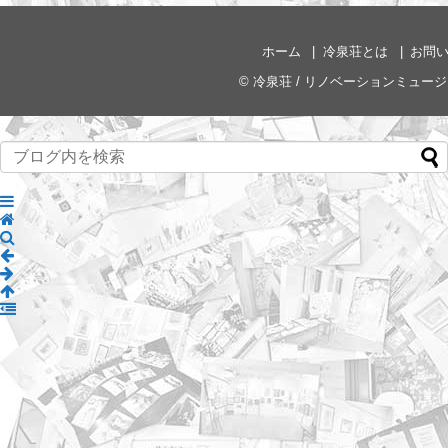
ホーム
冷泉荘とは
お問
©
冷泉荘 / リノベーションミュー