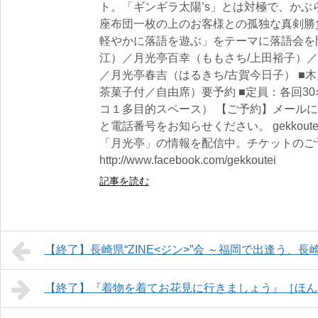
ト。「ギンギラ太陽’s」とは対極で、か
座布団一枚の上のお客様との孤独な真剣勝
軽やかに落語を遊ぶ」をテーマに落語会を開
江）／月光亭百幸（ももさち/上田裕子）／
／月光亭春吉（はるきち/古賀今日子） ■木
茶菓子付／自由席）要予約 ■定員：各回30名
コ１多目的スペース） 【ご予約】メール
と電話番号をお知らせください。 gekkoutei_201
「月光亭」の情報を配信中。チケットのご
http://www.facebook.com/gekkoutei
記事を読む
【終了】長崎県“ZINE<ジン>”会 ～福岡で出逢う、
【終了】『着物を着てお花見に行きましょう』［ほん