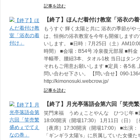
記事を読む
【終了】ほんだ着付け教室「浴衣の着
もうすぐ 輝く太陽と共に 浴衣の季節がや
は、恒例の浴衣教室を今年も開催しますの
いします。 ■日時：7月25日（土）AM10:00〜1
時間） ■会場：B54号 冷泉復元部屋 ■料金：
半幅帯、腰紐3本、タオル1枚 当日はタン
それもご用意お願いします ■定員：各5名
問い合わせ下さい。 【問い合せ】090-1364-
http://kimonosuki.webcrow.jp/
記事を読む
【終了】月光亭落語会第六回「笑売繁
笑門来福 うめぇことやんな ひつじ年 ■
18:00開演（開場17:30） 1月11日（日）［
［夜席］17:30開演（開場17:00） ■
「ギンギラ太陽’s」に所属していた女優