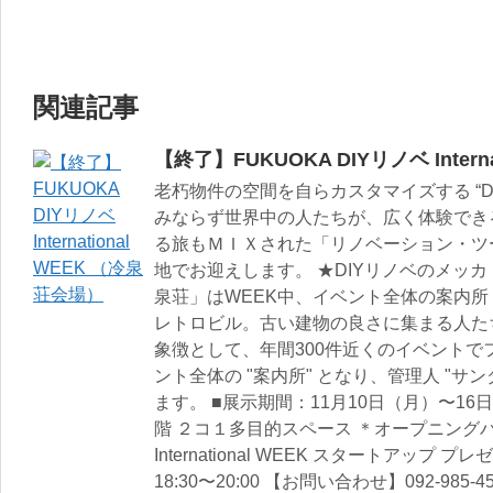
関連記事
【終了】FUKUOKA DIYリノベ Intern
老朽物件の空間を自らカスタマイズする “D
みならず世界中の人たちが、広く体験でき
る旅もＭＩＸされた「リノベーション・ツ
地でお迎えします。 ★DIYリノベのメッ
泉荘」はWEEK中、イベント全体の案内所
レトロビル。古い建物の良さに集まる人た
象徴として、年間300件近くのイベントで
ント全体の "案内所" となり、管理人 "サ
ます。 ■展示期間：11月10日（月）〜16日（
階 ２コ１多目的スペース ＊オープニングパー
International WEEK スタートアップ
18:30〜20:00 【お問い合わせ】092-98