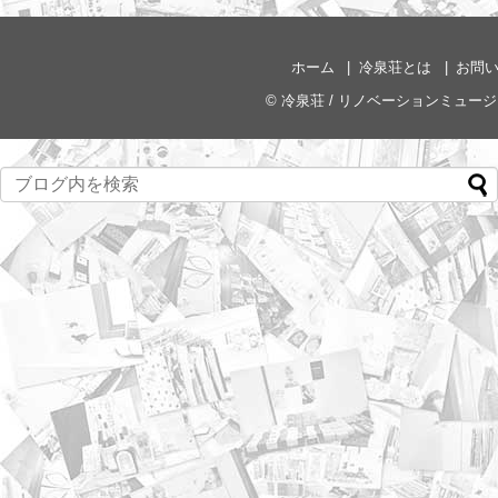
ホーム
冷泉荘とは
お問
©
冷泉荘 / リノベーションミュー