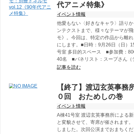
代アニメ特集》
イベント情報
他愛もない〈好きなキャラ〉語りか
ンテクストまで、様々なテーマが飛
モ》。今回は、特定の作品から離れ
にします。■日時：9月26日（日）15
号室 多目的スペース ■参加費：8
40名 ■パネリスト：スープさん
記事を読む
【終了】渡辺玄英事務
０回 おためしの巻
イベント情報
A棟41号室 渡辺玄英事務所による
と変貌させて、寄席が催されます。
しました。次回公演までおまちくだ