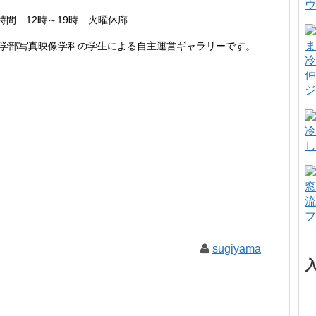
ウ
時間 12時～19時 火曜休廊
学部写真映像学科の学生による自主運営ギャラリーです。
冷
仲
ジ
冷
し
窓
流
フ
sugiyama