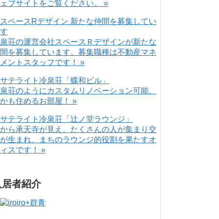
ェブサイトをご覧ください。 »
泉荘の運営会社スペースＲデザインが新たな
間を募集しています。募集職種は不動産マネ
メントスタッフです！ »
泉荘のようにカスタムリノベーション可能、
かも住めるお部屋！ »
から承天寺が見え、たくさんの人が集まり交
が生まれ、まちのラウンジ的役割を果たすオ
ィスです！ »
入居者紹介