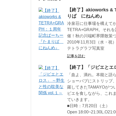
【終了】akioworks
りば にねんめ』
冷泉荘に仕事場を構えてから1
TETRA+GRAPH。
催！秋の川端町界隈散策
2010年11月3日（水・
テトラグラフ写真室
記事を読む
【終了】「ジビエとエロ
「血よ、滴れ。本能と語
ショーパブにストリップ
羅してきたTAMAYOが
ビエを食しながら、これ
ていきます。
■日時：7月20日（土）
Open 18:00~21:30L.O