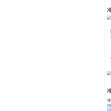
冷
h
G