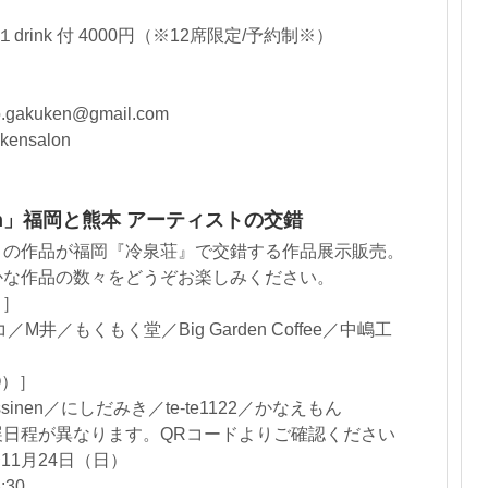
rink 付 4000円（※12席限定/予約制※）
kuken@gmail.com
ensalon
ction」福岡と熊本 アーティストの交錯
トの作品が福岡『冷泉荘』で交錯する作品展示販売。
かな作品の数々をどうぞお楽しみください。
）］
／M井／もくもく堂／Big Garden Coffee／中嶋工
O）］
ssinen／にしだみき／te-te1122／かなえもん
展日程が異なります。QRコードよりご確認ください
11月24日（日）
:30