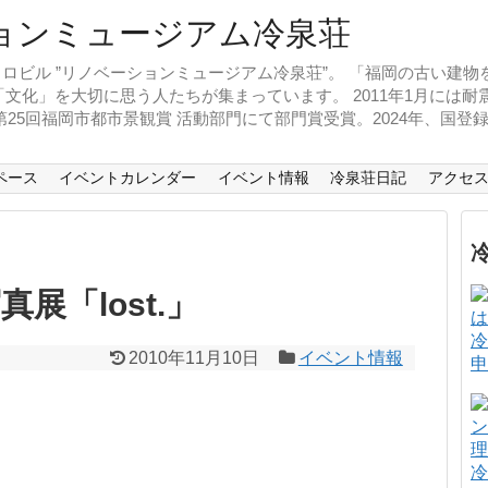
ロビル ”リノベーションミュージアム冷泉荘”。 「福岡の古い建
文化」を大切に思う人たちが集まっています。 2011年1月には
、第25回福岡市都市景観賞 活動部門にて部門賞受賞。2024年、国
ペース
イベントカレンダー
イベント情報
冷泉荘日記
アクセ
展「lost.」
冷
2010年11月10日
イベント情報
申
冷