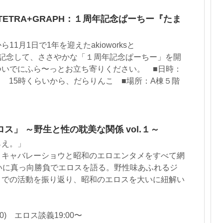
 & TETRA+GRAPH：１周年記念ぱーちー『たま
1月1日で1年を迎えたakioworksと
それを記念して、ささやかな「１周年記念ぱーちー」を開
ついでにふら〜っとお立ち寄りください。 ■日時：
祝） 15時くらいから、だらりんこ ■場所：A棟５階
ス」 ～野生と性の耽美な関係 vol.１～
らえ。」
、キャバレーショウと昭和のエロエンタメをすべて網
ついに真っ向勝負でエロスを語る。野性味あふれるジ
までの活動を振り返り、昭和のエロスを大いに紐解い
21:00) エロス談義19:00〜