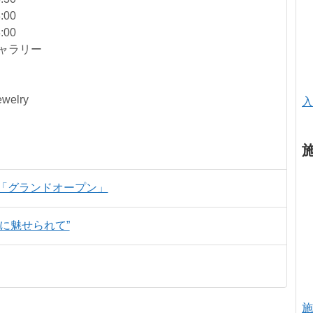
:00
:00
ギャラリー
welry
入
studio「グランドオープン」
aに魅せられて”
施