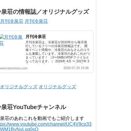
冷泉荘の情報誌／オリジナルグッズ
月刊冷泉荘
月刊冷泉荘
月刊冷泉荘は、冷泉荘が2010年から毎月発
行しているフリーの冷泉荘情報誌です。 開
催イベント情報や、冷泉荘のみなさんのコラ
ムも連載しています。冷泉荘のあれこれがつ
まっています！ （3〜5MBのPDFファイルと
なっております。） 2026年 4月 〜 2027年 3
月 2025年 4月 〜 2026年 3月 2024年 4月 〜
2026-07-25 15:48
www.reizensou.com
2025年 3月 2023年 4月 〜 2024年 3月 2022
年 4月 〜 2023年 3月 2021年 4月 〜 2022年
3月 2020年 4月 〜 2021年 3月 2019年 4月 〜
2020年 3月 2018年 4月 〜 2019年 3月 2017
年 4月 〜 2018年 3月 2016年 4月 〜 2017年
オリジナルグッズ
3月 2015年 4月 〜 2016年 3月 2014年 4月 〜
2015年 3月 2013...
冷泉荘YouTubeチャンネル
泉荘のあれこれを動画でもご紹介します
ttps://www.youtube.com/channel/UC4V9co33
lWM1BvNvLsg0sQ