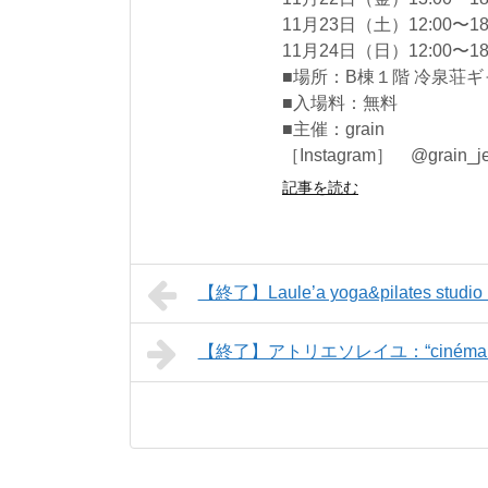
11月23日（土）12:00〜18
11月24日（日）12:00〜18
■場所：B棟１階 冷泉荘
■入場料：無料
■主催：grain
［Instagram］ @grain_je
記事を読む
【終了】Laule’a yoga&pilates 
【終了】アトリエソレイユ：“ciném