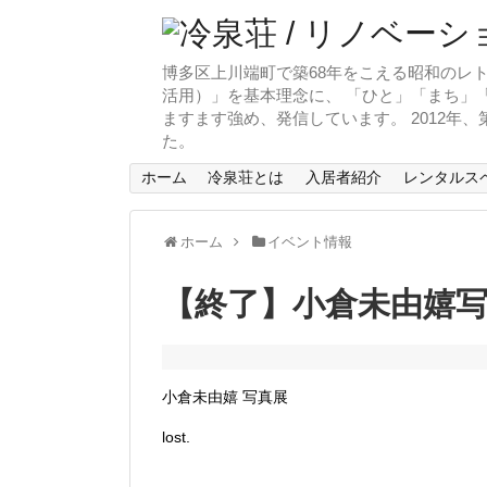
博多区上川端町で築68年をこえる昭和のレト
活用）」を基本理念に、 「ひと」「まち」「
ますます強め、発信しています。 2012年
た。
ホーム
冷泉荘とは
入居者紹介
レンタルス
ホーム
イベント情報
【終了】小倉未由嬉写真
小倉未由嬉 写真展
lost.