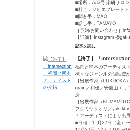
■場所：A33号 楽研サロン
■料金：ジビエプレート＋１d
■聞き手：MAO
■話し手：TAMAYO
［予約/お問い合わせ］info.ga
【詳細】Instagram @gakuk
記事を読む
【終了】「interse
福岡と熊本のアーティス
様々なジャンルの個性豊
［出展作家（FUKUOKA
grain／和佳／安芸山エリコ
房
［出展作家（KUMAMOT
フクミヤサオリ／yuki.kla
＊アーティストにより出
■日程：11月22日（金）〜
11月22日（金）13:00〜18