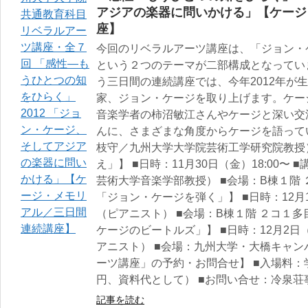
アジアの楽器に問いかける」【ケージ
座】
今回のリベラルアーツ講座は、「ジョン・
という２つのテーマが二部構成となってい
う三日間の連続講座では、今年2012年が
家、ジョン・ケージを取り上げます。ケー
音楽学者の柿沼敏江さんやケージと深い交
んに、さまざまな角度からケージを語って
枝守／九州大学大学院芸術工学研究院教授
え」】 ■日時：11月30日（金）18:00
芸術大学音楽学部教授） ■会場：B棟１階
「ジョン・ケージを弾く」】 ■日時：12月1
（ピアニスト） ■会場：B棟１階 ２コ１
ケージのビートルズ」】 ■日時：12月2日（
アニスト） ■会場：九州大学・大橋キャン
ーツ講座」の予約・お問合せ】 ■入場料：学生
円、資料代として） ■お問い合せ：冷泉荘事務局 T
記事を読む