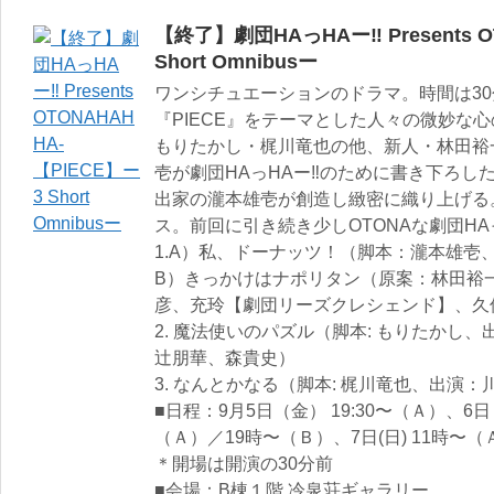
【終了】劇団HAっHAー‼︎ Presents O
Short Omnibusー
ワンシチュエーションのドラマ。時間は3
『PIECE』をテーマとした人々の微妙な
もりたかし・梶川竜也の他、新人・林田裕
壱が劇団HAっHAー‼︎のために書き下ろ
出家の瀧本雄壱が創造し緻密に織り上げる。
ス。前回に引き続き少しOTONAな劇団HAっ
1.A）私、ドーナッツ！（脚本：瀧本雄壱
B）きっかけはナポリタン（原案：林田裕
彦、充玲【劇団リーズクレシェンド】、久
2. 魔法使いのパズル（脚本: もりたかし
辻朋華、森貴史）
3. なんとかなる（脚本: 梶川竜也、出演
■日程：9月5日（金） 19:30〜（Ａ）、6
（Ａ）／19時〜（Ｂ）、7日(日) 11時〜
＊開場は開演の30分前
■会場：B棟１階 冷泉荘ギャラリー