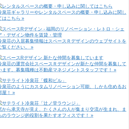
冷泉荘ギャラリーやレンタルスペースの概要・申し込みに関し
てはこちら »
冷泉荘の入居募集情報はスペースＲデザインのウェブサイトを
ご覧ください。 »
冷泉荘の運営会社スペースＲデザインが新たな仲間を募集して
います。募集職種は不動産マネジメントスタッフです！ »
冷泉荘のようにカスタムリノベーション可能、しかも住めるお
部屋！ »
窓から承天寺が見え、たくさんの人が集まり交流が生まれ、ま
ちのラウンジ的役割を果たすオフィスです！ »