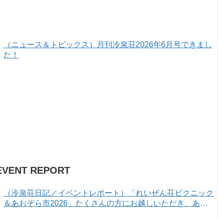
（ニュース＆トピックス）月刊冷泉荘2026年6月号できまし
た！
EVENT REPORT
（冷泉荘日記／イベントレポート）「れいぜん荘ピクニック
＆あおぞら市2026」たくさんの方にお越しいただき、あり
がとうございました！