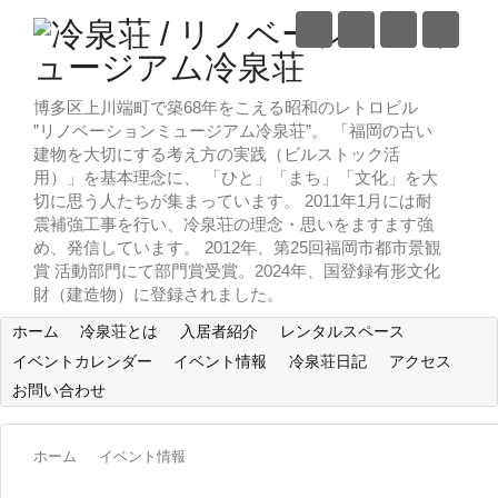
博多区上川端町で築68年をこえる昭和のレトロビル
”リノベーションミュージアム冷泉荘”。 「福岡の古い
建物を大切にする考え方の実践（ビルストック活
用）」を基本理念に、 「ひと」「まち」「文化」を大
切に思う人たちが集まっています。 2011年1月には耐
震補強工事を行い、冷泉荘の理念・思いをますます強
め、発信しています。 2012年、第25回福岡市都市景観
賞 活動部門にて部門賞受賞。2024年、国登録有形文化
財（建造物）に登録されました。
ホーム
冷泉荘とは
入居者紹介
レンタルスペース
イベントカレンダー
イベント情報
冷泉荘日記
アクセス
お問い合わせ
ホーム
イベント情報