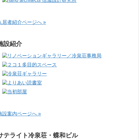
入居者紹介ページへ »
施設紹介
施設案内ページへ »
サテライト冷泉荘・蝶和ビル