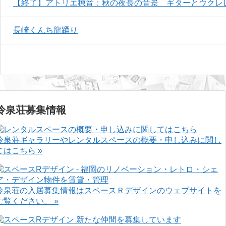
【終了】アトリエ穂音：秋の夜長の音景 ギターとウクレ
長崎くんち龍踊り
冷泉荘募集情報
冷泉荘ギャラリーやレンタルスペースの概要・申し込みに関し
てはこちら »
冷泉荘の入居募集情報はスペースＲデザインのウェブサイトを
ご覧ください。 »