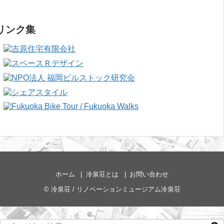
リンク集
ホーム
冷泉荘とは
お問い合わせ
©
冷泉荘 / リノベーションミュージアム冷泉荘