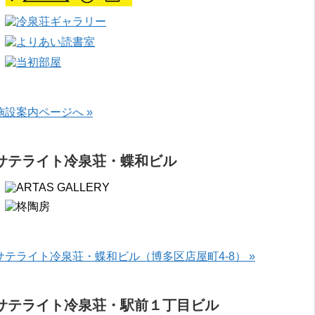
施設案内ページへ »
サテライト冷泉荘・蝶和ビル
サテライト冷泉荘・蝶和ビル（博多区店屋町4-8） »
サテライト冷泉荘・駅前１丁目ビル