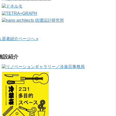
入居者紹介ページへ »
施設紹介