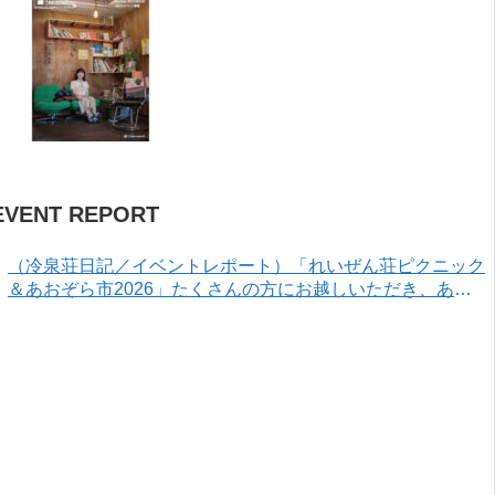
EVENT REPORT
（冷泉荘日記／イベントレポート）「れいぜん荘ピクニック
＆あおぞら市2026」たくさんの方にお越しいただき、あり
がとうございました！