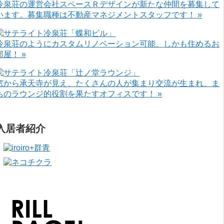
冷泉荘の運営会社スペースＲデザインが新たな仲間を募集して
います。募集職種は不動産マネジメントスタッフです！ »
冷泉荘のようにカスタムリノベーション可能、しかも住めるお
部屋！ »
窓から承天寺が見え、たくさんの人が集まり交流が生まれ、ま
ちのラウンジ的役割を果たすオフィスです！ »
入居者紹介