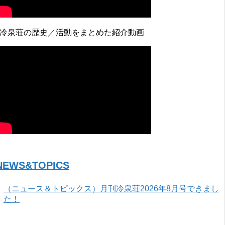
↓冷泉荘の歴史／活動をまとめた紹介動画
NEWS&TOPICS
（ニュース＆トピックス）月刊冷泉荘2026年8月号できまし
た！