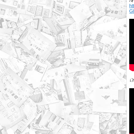
h
G
↓