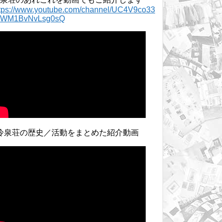
ttps://www.youtube.com/channel/UC4V9co33
lWM1BvNvLsg0sQ
冷泉荘の歴史／活動をまとめた紹介動画