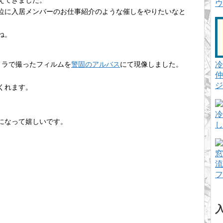
えてきました。
ウ
位に入居メンバーのお仕事紹介のような催しをやりたいなと
ね。
冷
メラで撮ったフィルムを
警固のアルバス
にて現像しました。
仲
ジ
くれます。
冷
になって嬉しいです。
し
窓
流
フ