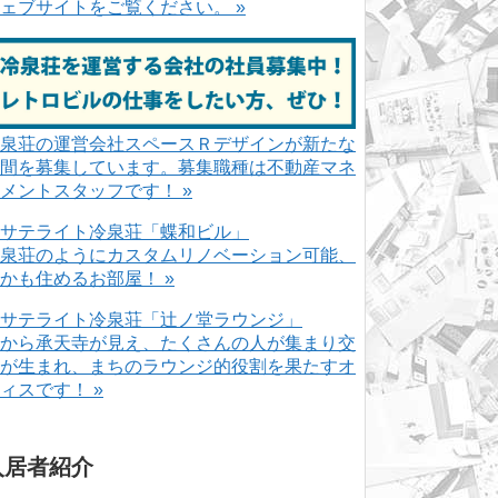
ェブサイトをご覧ください。 »
泉荘の運営会社スペースＲデザインが新たな
間を募集しています。募集職種は不動産マネ
メントスタッフです！ »
泉荘のようにカスタムリノベーション可能、
かも住めるお部屋！ »
から承天寺が見え、たくさんの人が集まり交
が生まれ、まちのラウンジ的役割を果たすオ
ィスです！ »
入居者紹介