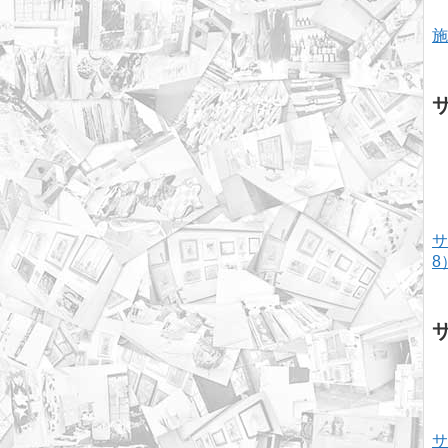
施
サ
8
サ