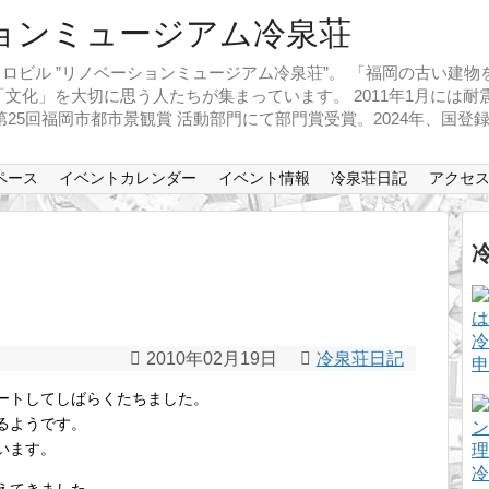
ロビル ”リノベーションミュージアム冷泉荘”。 「福岡の古い建
文化」を大切に思う人たちが集まっています。 2011年1月には
、第25回福岡市都市景観賞 活動部門にて部門賞受賞。2024年、国
ペース
イベントカレンダー
イベント情報
冷泉荘日記
アクセ
冷
2010年02月19日
冷泉荘日記
申
ートしてしばらくたちました。
るようです。
います。
冷