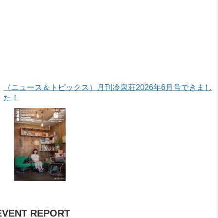
（ニュース＆トピックス）月刊冷泉荘2026年6月号できまし
た！
EVENT REPORT