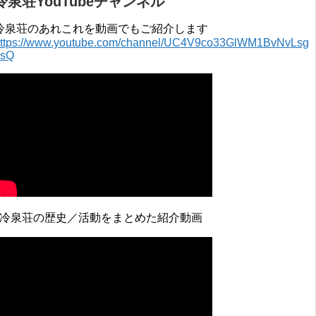
冷泉荘YouTubeチャンネル
冷泉荘のあれこれを動画でもご紹介します
ttps://www.youtube.com/channel/UC4V9co33GlWM1BvNvLsg
0sQ
↓冷泉荘の歴史／活動をまとめた紹介動画