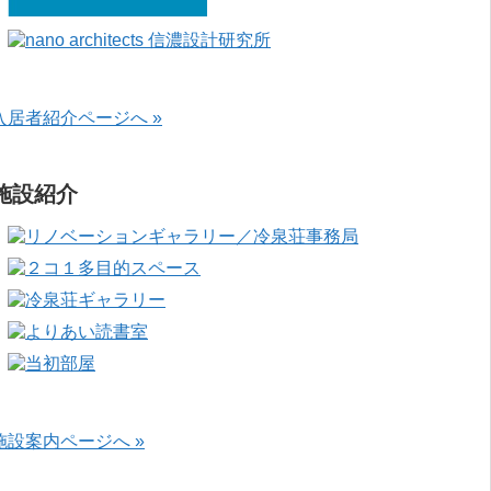
入居者紹介ページへ »
施設紹介
施設案内ページへ »