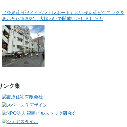
（冷泉荘日記／イベントレポート）れいぜん荘ピクニック＆
あおぞら市2024、大賑わいで開催いたしました！
リンク集