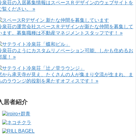
冷泉荘の入居募集情報はスペースＲデザインのウェブサイトを
ご覧ください。 »
冷泉荘の運営会社スペースＲデザインが新たな仲間を募集して
います。募集職種は不動産マネジメントスタッフです！ »
冷泉荘のようにカスタムリノベーション可能、しかも住めるお
部屋！ »
窓から承天寺が見え、たくさんの人が集まり交流が生まれ、ま
ちのラウンジ的役割を果たすオフィスです！ »
入居者紹介