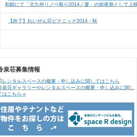
和館にて「北九州リノベ祭り2014／夏」の前夜祭として上
【終了】れいぜん荘ピクニック2014・秋
冷泉荘募集情報
冷泉荘ギャラリーやレンタルスペースの概要・申し込みに関し
てはこちら »